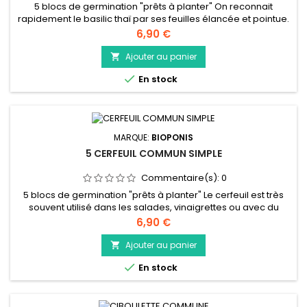
5 blocs de germination "prêts à planter" On reconnait
rapidement le basilic thaï par ses feuilles élancée et pointue.
On le consomme le plus souvent dans les plats asiatiques
Prix
6,90 €
mais avec son gout légèrement anisé, il ira parfaitement
avec du poisson. A rajouter en fin de cuisson pour conserver
Ajouter au panier

toutes ses propriétés gustatives, il est préférable de le...

En stock
MARQUE:
BIOPONIS
5 CERFEUIL COMMUN SIMPLE
Commentaire(s):
0
5 blocs de germination "prêts à planter" Le cerfeuil est très
souvent utilisé dans les salades, vinaigrettes ou avec du
fromage. Vous pouvez aussi vous en servir pour assaisonner
Prix
6,90 €
vos légumes et vos grillades. Nous vous conseillons de
l’utiliser fraiche ou congelée.
Ajouter au panier


En stock