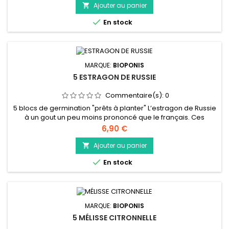
et les graines. En infusion vous pourrez utiliser les graines, les
Ajouter au panier

feuilles ou les deux simultanément. Avant le repas,...

En stock
MARQUE:
BIOPONIS
5 ESTRAGON DE RUSSIE
Commentaire(s):
0
5 blocs de germination "prêts à planter" L’estragon de Russie
à un gout un peu moins prononcé que le français. Ces
feuilles agrémenteront parfaitement vos recettes à base de
Prix
6,90 €
poissons ou vos salades… Les jeunes tiges peuvent être
consommées comme des asperges. En infusion il facilite le
Ajouter au panier

transit et soulage les douleurs d’estomac. L’estragon de

En stock
Russie...
MARQUE:
BIOPONIS
5 MÉLISSE CITRONNELLE