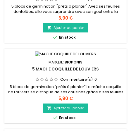
5 blocs de germination "prêts à planter" Avec ses feuilles
dentelées, elle vous surprendra avec son gout entre la
mâche et la laitue. Pour profiter au maximum de son gout,
Prix
5,90 €
nous vous conseillons de consommer les jeunes pousses. La
cressonnette se consomme principalement crue mais on
Ajouter au panier

pourra également l'ajouter dans une soupe.

En stock
MARQUE:
BIOPONIS
5 MACHE COQUILLE DE LOUVIERS
Commentaire(s):
0
5 blocs de germination "prêts à planter" La mâche coquille
de Louviers se distingue de ses cousines grâce à ses feuilles
légèrement recourbées en forme de cuillère. Elle s’adapte
Prix
5,90 €
aussi bien dans vos salades qu’en accompagnement. Vous
pourrez aussi la consommer cuite comme des épinards ou
Ajouter au panier

dans vos potages. Lors de vos récoltes veillez à ne pas

En stock
arracher les...