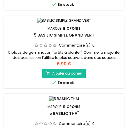

En stock
MARQUE:
BIOPONIS
5 BASILIC SIMPLE GRAND VERT
Commentaire(s):
0
5 blocs de germination "prêts à planter" Comme la majorité
des basilics, on l’utilise le plus souvent dans des sauces
comme le pesto et dans les plats méditerranéens. Il
Prix
6,90 €
s’accorde aussi bien avec de la viande qu’en salade. A
rajouter en fin de cuisson pour conserver un maximum de
Ajouter au panier

gout, il est préférable de le déchirer et non le ciseler pour

En stock
profiter au...
MARQUE:
BIOPONIS
5 BASILIC THAÏ
Commentaire(s):
0