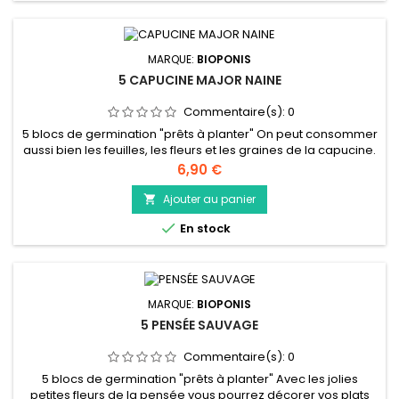
MARQUE:
BIOPONIS
5 CAPUCINE MAJOR NAINE
Commentaire(s):
0
5 blocs de germination "prêts à planter" On peut consommer
aussi bien les feuilles, les fleurs et les graines de la capucine.
Les feuilles de capucine légèrement épicées peuvent être
Prix
6,90 €
utilisées dans les sauces ou dans les salades, mélangée à
de laitue par exemple. Les fleurs de capucine à peine
Ajouter au panier

cueillies donneront un avantage décoratif à vos plats et

En stock
elles...
MARQUE:
BIOPONIS
5 PENSÉE SAUVAGE
Commentaire(s):
0
5 blocs de germination "prêts à planter" Avec les jolies
petites fleurs de la pensée vous pourrez décorer vos plats