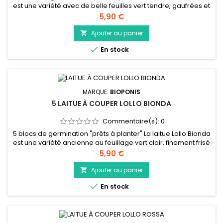
est une variété avec de belle feuilles vert tendre, gaufrées et
brillantes. Elle se consomme principalement crue dans une
Prix
5,90 €
salade composée, mais vous pouvez aussi la déguster cuite.
Ajouter au panier


En stock
MARQUE:
BIOPONIS
5 LAITUE À COUPER LOLLO BIONDA
Commentaire(s):
0
5 blocs de germination "prêts à planter" La laitue Lollo Bionda
est une variété ancienne au feuillage vert clair, finement frisé
et croquant à la saveur douce, et à la texture agréable et
Prix
5,90 €
tendre. Elle se consomme principalement crue dans une
salade composée, mais vous pouvez aussi la déguster cuite.
Ajouter au panier


En stock