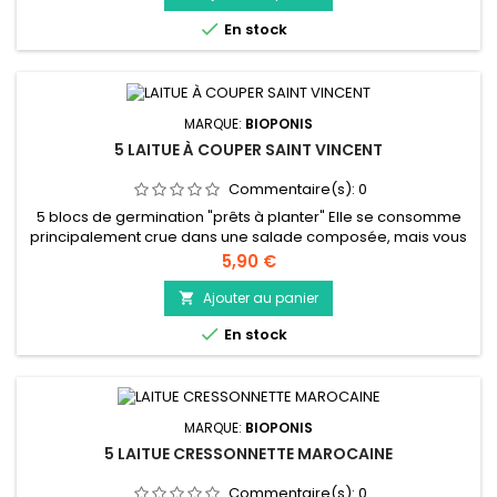
pouvez aussi la déguster cuite.

En stock
MARQUE:
BIOPONIS
5 LAITUE À COUPER SAINT VINCENT
Commentaire(s):
0
5 blocs de germination "prêts à planter" Elle se consomme
principalement crue dans une salade composée, mais vous
pouvez aussi la déguster cuite. Elle est un vrai plus pour la
Prix
5,90 €
santé c’est un légume indispensable pour une alimentation
saine et équilibrée. Riche en vitamines, oligoéléments
Ajouter au panier

(potassium, magnésium…), oméga-3, acide folique et

En stock
bêtacarotène. La...
MARQUE:
BIOPONIS
5 LAITUE CRESSONNETTE MAROCAINE
Commentaire(s):
0