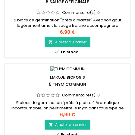
5 SAUGE OFFICINALE
Commentaire(s):
0
5 blocs de germination "prêts à planter" Avec son gout
légèrement amer, la sauge fraiche accompagnera
parfaitement vos marinades, les plats avec du gibier ou
Prix
6,90 €
autre plat à base de viande. Elle se parfumera aussi vos
poissons. Il est préférable de l’ajouter en fin de cuisson pour
Ajouter au panier

conserver toutes ses propriétés gustatives. Les fleurs sont

En stock
aussi comestibles...
MARQUE:
BIOPONIS
5 THYM COMMUN
Commentaire(s):
0
5 blocs de germination "prêts à planter" Aromatique
incontournable, on peut mettre le thym dans tous type de
recettes. Il s’accordera aussi bien avec des plats en sauce,
Prix
6,90 €
des grillades, du poisson comme de la viande. Il s’intégrera
parfaitement dans l’eau de cuisson des pâtes, du riz et des
Ajouter au panier

légumes. On l’utilisera aussi bien frais que sec. Plongé dans

En stock