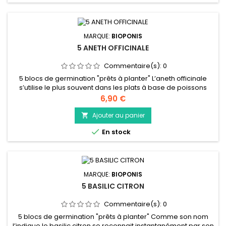
MARQUE:
BIOPONIS
5 ANETH OFFICINALE
Commentaire(s):
0
5 blocs de germination "prêts à planter" L’aneth officinale
s’utilise le plus souvent dans les plats à base de poissons
mais aussi dans les marinades ou les salades. En infusion,
Prix
6,90 €
elle aide à la digestion et réduit les ballonnements. L’aneth
possède des vertus apaisantes et pourrait favoriser la
Ajouter au panier

montée de lait pendant l’allaitement. Après la taille de...

En stock
MARQUE:
BIOPONIS
5 BASILIC CITRON
Commentaire(s):
0
5 blocs de germination "prêts à planter" Comme son nom
l’indique le basilic citron se reconnait instantanément par son