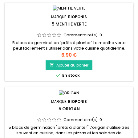
MARQUE:
BIOPONIS
5 MENTHE VERTE
Commentaire(s):
0
5 blocs de germination "prêts à planter" La menthe verte
peut facilement s’utiliser dans votre cuisine quotidienne,
aussi bien avec de la viande, du poisson, des salades et de
Prix
6,90 €
nombreux desserts. Les plus motivés pourront tenter
l’aventure de réaliser une limonade maison ou des mojitos.
Ajouter au panier

En infusion, elle favorise la digestion et la concentration. Elle...

En stock
MARQUE:
BIOPONIS
5 ORIGAN
Commentaire(s):
0
5 blocs de germination "prêts à planter" L’origan s’utilise très
souvent en cuisine, dans les pizzas et les salades de