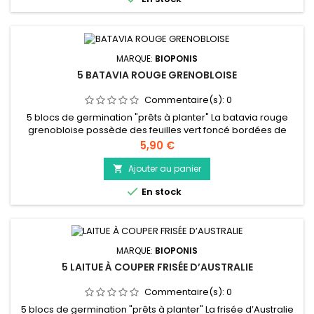
une...
MARQUE:
BIOPONIS
5 BATAVIA ROUGE GRENOBLOISE
Commentaire(s):
0
5 blocs de germination "prêts à planter" La batavia rouge
grenobloise possède des feuilles vert foncé bordées de
rouge. Elle forme des pommes fermes à la texture croquante
Prix
5,90 €
et savoureuse. Elle se consomme principalement crue dans
une salade composée, mais vous pouvez aussi la déguster
Ajouter au panier

cuite.

En stock
MARQUE:
BIOPONIS
5 LAITUE À COUPER FRISÉE D’AUSTRALIE
Commentaire(s):
0
5 blocs de germination "prêts à planter" La frisée d’Australie