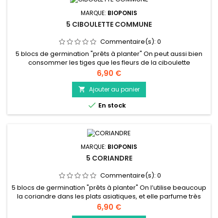
MARQUE:
BIOPONIS
5 CIBOULETTE COMMUNE
Commentaire(s):
0
5 blocs de germination "prêts à planter" On peut aussi bien
consommer les tiges que les fleurs de la ciboulette
commune. Fraiche, avec son gout prononcé entre l’oignon et
Prix
6,90 €
l’échalotte, elle relèvera le gout de vos soupes, sauces ou
encore de vos diverses recettes. Après la taille de votre
Ajouter au panier

potager, vous pouvez congeler ce que vous n’avez pas

En stock
utilisé soit en...
MARQUE:
BIOPONIS
5 CORIANDRE
Commentaire(s):
0
5 blocs de germination "prêts à planter" On l’utilise beaucoup
la coriandre dans les plats asiatiques, et elle parfume très
bien les salades, les sauces ou les recettes à base de
Prix
6,90 €
poisson ou de viande. On pourra aussi consommer les tiges