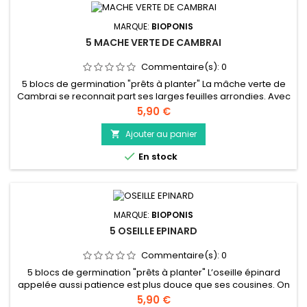
MARQUE:
BIOPONIS
5 MACHE VERTE DE CAMBRAI
Commentaire(s):
0
5 blocs de germination "prêts à planter" La mâche verte de
Cambrai se reconnait part ses larges feuilles arrondies. Avec
son gout légèrement sucré, elle s’adapte aussi bien dans
Prix
5,90 €
vos salades qu’en accompagnement. Vous pourrez aussi la
consommer cuite comme des épinards ou dans vos
Ajouter au panier

potages. Lors de vos récoltes veillez à ne pas arracher les

En stock
racines pour...
MARQUE:
BIOPONIS
5 OSEILLE EPINARD
Commentaire(s):
0
5 blocs de germination "prêts à planter" L’oseille épinard
appelée aussi patience est plus douce que ses cousines. On
peut la manger cuite comme les épinards mais aussi crue en
Prix
5,90 €