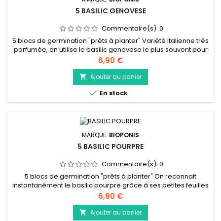
5 BASILIC GENOVESE
Commentaire(s):
0
5 blocs de germination "prêts à planter" Variété italienne très
parfumée, on utilise le basilic genovese le plus souvent pour
faire du pesto ou la soupe au pistou. Vous pourrez
Prix
6,90 €
également vous en servir dans une poêlé de légumes, ou
dans les salades. La floraison rend les feuilles amères et
Ajouter au panier

arrête la croissance. Nous vous conseillons de tailler très...

En stock
MARQUE:
BIOPONIS
5 BASILIC POURPRE
Commentaire(s):
0
5 blocs de germination "prêts à planter" On reconnait
instantanément le basilic pourpre grâce à ses petites feuilles
violettes et son parfum légèrement épicé et plus raffiné que
Prix
6,90 €
d’autres espèce de basilic. Il sera idéal pour agrémenter vos
salades, tant sur le plan gustatif que décoratif. Il se marie
Ajouter au panier

également avec des légumes d’été et pourquoi pas dans...