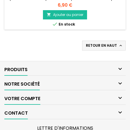
en apportant de la couleur; elles pourront ensuite être
Prix
6,90 €
dégustées. Pour être consommées en infusion il faudra
d’abord faire sécher les fleurs de pensée. La tisane aura des
Ajouter au panier

propriétés anti-inflammatoires et détoxifiantes

En stock
RETOUR EN HAUT


PRODUITS

NOTRE SOCIÉTÉ

VOTRE COMPTE

CONTACT
LETTRE D'INFORMATIONS