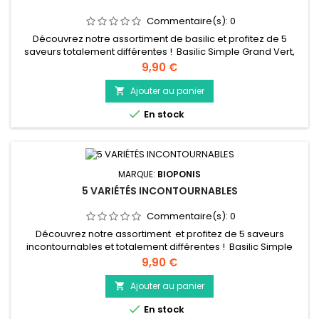
Commentaire(s):
0
Découvrez notre assortiment de basilic et profitez de 5
saveurs totalement différentes ! Basilic Simple Grand Vert,
Basilic Citron, Basilic Thaï, Basilic Genovese, Basilic Pourpre 5
Prix
9,90 €
blocs de germination "prêts à planter" (Ocimum basilicum)
Ajouter au panier


En stock
MARQUE:
BIOPONIS
5 VARIÉTÉS INCONTOURNABLES
Commentaire(s):
0
Découvrez notre assortiment et profitez de 5 saveurs
incontournables et totalement différentes ! Basilic Simple
Grand Vert, Persil Frisé, Thym, Mélisse Citronnelle, Coriandre 5
Prix
9,90 €
blocs de germination "prêts à planter" (Ocimum basilicum-
Petroselinum crispum-Thymus vulgaris-Melissa officinalis-
Ajouter au panier

Coriandrum sativum)

En stock