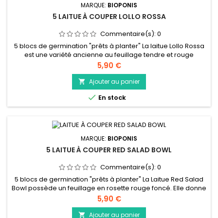
MARQUE:
BIOPONIS
5 LAITUE À COUPER LOLLO ROSSA
Commentaire(s):
0
5 blocs de germination "prêts à planter" La laitue Lollo Rossa
est une variété ancienne au feuillage tendre et rouge
finement frisée et ondulée. Elle très gustative. Elle se
Prix
5,90 €
consomme principalement crue dans une salade
composée, mais vous pouvez aussi la déguster cuite.
Ajouter au panier


En stock
MARQUE:
BIOPONIS
5 LAITUE À COUPER RED SALAD BOWL
Commentaire(s):
0
5 blocs de germination "prêts à planter" La Laitue Red Salad
Bowl possède un feuillage en rosette rouge foncé. Elle donne
des feuilles très découpées et savoureuses ressemblant à
Prix
5,90 €
celles de la feuille de chêne. Elle se consomme
principalement crue dans une salade composée, mais vous
Ajouter au panier
