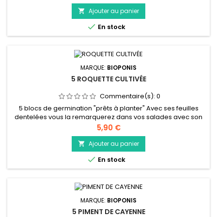
accompagnent. En infusion, elle aidera à la digestion et sera
aussi un bon soutien pour les problèmes de transit. Nous
Ajouter au panier

vous conseillons de couper les tiges des fleurs rapidement...

En stock
MARQUE:
BIOPONIS
5 ROQUETTE CULTIVÉE
Commentaire(s):
0
5 blocs de germination "prêts à planter" Avec ses feuilles
dentelées vous la remarquerez dans vos salades avec son
gout surprenant. Ces feuilles sont plus larges que la variété
Prix
5,90 €
sauvage. Comme beaucoup de salade il est conseillé de
consommer les jeunes pousses. Si vous laissez votre salade
Ajouter au panier

monter et les feuilles vieillir son gout sera plus amer. On la...

En stock
MARQUE:
BIOPONIS
5 PIMENT DE CAYENNE