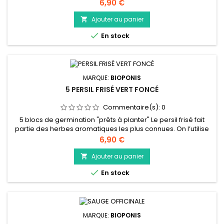
tomates. Vous pourrez également le consommer dans des
Prix
6,90 €
coulis, des farces, des veloutés ou encore avec des
légumes. Il est préférable de l’ajouter en fin de cuisson pour
Ajouter au panier

conserver toutes ses propriétés gustatives. En infusion, elle...

En stock
MARQUE:
BIOPONIS
5 PERSIL FRISÉ VERT FONCÉ
Commentaire(s):
0
5 blocs de germination "prêts à planter" Le persil frisé fait
partie des herbes aromatiques les plus connues. On l’utilise
régulièrement dans les salades, les plats à base de viande,
Prix
6,90 €
de poisson ou les poêlés de légumes. Il parfumera
également les marinades et les farces. Avec ses jolies
Ajouter au panier

feuilles vert foncé vous améliorerez le visuel de vos plats. Il

En stock
est...
MARQUE:
BIOPONIS