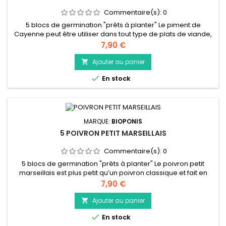
Commentaire(s):
0
5 blocs de germination "prêts à planter" Le piment de
Cayenne peut être utiliser dans tout type de plats de viande,
poissons, légumes ou marinades. Avec un 8 sur 10 sur
Prix
7,90 €
l’échelle de Scoville, il est conseillé d’avoir la main légère sur
son utilisation. Les plus courageux pourront le consommer
Ajouter au panier

cru ; les autres pourront l’adoucir en retirant les graines....

En stock
MARQUE:
BIOPONIS
5 POIVRON PETIT MARSEILLAIS
Commentaire(s):
0
5 blocs de germination "prêts à planter" Le poivron petit
marseillais est plus petit qu’un poivron classique et fait en
moyenne 6 cm. Avec son gout sucré, il agrémentera
Prix
7,90 €
parfaitement vos salades, taboulé ou vos plats à base de
poisson, de viande ou encore une piperade. Le poivron est
Ajouter au panier

parfois difficile à digérer. Pour faciliter sa digestion, nous

En stock
vous...