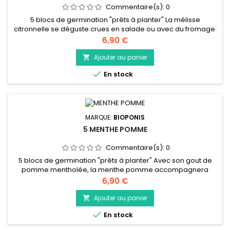
Commentaire(s):
0
5 blocs de germination "prêts à planter" La mélisse
citronnelle se déguste crues en salade ou avec du fromage.
Elle pourra également être utilisée dans de nombreux plats
Prix
6,90 €
salés ou encore dans des desserts glacés et des salades de
fruits. En infusion elle apporte beaucoup de bienfait ; elle
Ajouter au panier

améliore la qualité du sommeil, soulage les problèmes

En stock
intestinaux...
MARQUE:
BIOPONIS
5 MENTHE POMME
Commentaire(s):
0
5 blocs de germination "prêts à planter" Avec son gout de
pomme mentholée, la menthe pomme accompagnera
parfaitement vos desserts mais elle pourra également
Prix
6,90 €
accompagner des plats salés. Les plus motivés pourront
tenter l’aventure de réaliser une limonade maison. En
Ajouter au panier

infusion, la menthe pomme favorise la digestion et soulage

En stock
les maux d’estomac. Après la...