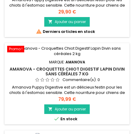
chiots à l'estomac sensible. Cette nourriture pour chiens de
qualité supérieure est faible en céréales, faible en gras et
Prix
29,90 €
fabriquée uniquement à partir du lapin le plus frais et le plus
savoureux. Créée dans notre propre cuisine, la recette
Ajouter au panier

nutritive et 100 % naturelle contient des minéraux...

Derniers articles en stock
Promo !
MARQUE:
AMANOVA
AMANOVA - CROQUETTES CHIOT DIGESTIF LAPIN DIVIN
SANS CÉRÉALES 7 KG
Commentaire(s):
0
Amanova Puppy Digestive est un délicieux festin pour les
chiots à l'estomac sensible. Cette nourriture pour chiens de
qualité supérieure est faible en céréales, faible en gras et
Prix
79,99 €
fabriquée uniquement à partir du lapin le plus frais et le plus
savoureux. Créée dans notre propre cuisine, la recette
Ajouter au panier

nutritive et 100 % naturelle contient des minéraux...

En stock