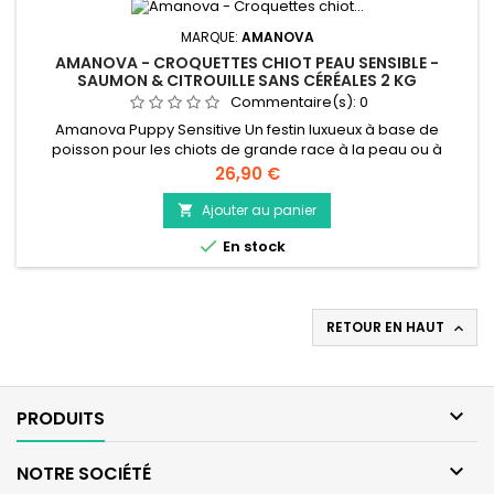
MARQUE:
AMANOVA
AMANOVA - CROQUETTES CHIOT PEAU SENSIBLE -
SAUMON & CITROUILLE SANS CÉRÉALES 2 KG
Commentaire(s):
0
Amanova Puppy Sensitive Un festin luxueux à base de
poisson pour les chiots de grande race à la peau ou à
l'estomac sensibles, cette nourriture pour chiens de qualité
Prix
26,90 €
supérieure est hypoallergénique, faible en gras, sans
céréales et fabriquée uniquement à partir du saumon le plus
Ajouter au panier

frais et le plus savoureux. Créée dans notre propre cuisine,

En stock
cette recette...
RETOUR EN HAUT


PRODUITS

NOTRE SOCIÉTÉ