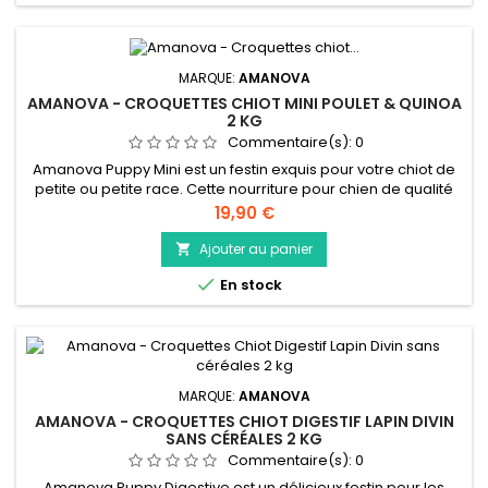
MARQUE:
AMANOVA
AMANOVA - CROQUETTES CHIOT MINI POULET & QUINOA
2 KG
Commentaire(s):
0
Amanova Puppy Mini est un festin exquis pour votre chiot de
petite ou petite race. Cette nourriture pour chien de qualité
supérieure est riche en protéines, faible en céréales et
Prix
19,90 €
préparée uniquement avec le poulet le plus frais et le plus
savoureux. Créée dans notre propre cuisine, cette recette
Ajouter au panier

délicieusement nutritive et 100 % naturelle contient des...

En stock
MARQUE:
AMANOVA
AMANOVA - CROQUETTES CHIOT DIGESTIF LAPIN DIVIN
SANS CÉRÉALES 2 KG
Commentaire(s):
0
Amanova Puppy Digestive est un délicieux festin pour les