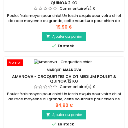
QUINOA 2 KG
Commentaire(s):
0
Poulet frais moyen pour chiot Un festin exquis pour votre chiot
de race moyenne ou grande, cette nourriture pour chien de
qualité supérieure est riche en protéines, faible en céréales
Prix
19,90 €
et préparée uniquement à partir du poulet le plus frais et le
plus savoureux. Créée dans notre propre cuisine, cette
Ajouter au panier

recette délicieusement nutritive et 100 % naturelle...

En stock
Promo !
MARQUE:
AMANOVA
AMANOVA - CROQUETTES CHIOT MEDIUM POULET &
QUINOA 12 KG
Commentaire(s):
0
Poulet frais moyen pour chiot Un festin exquis pour votre chiot
de race moyenne ou grande, cette nourriture pour chien de
qualité supérieure est riche en protéines, faible en céréales
Prix
84,90 €
et préparée uniquement à partir du poulet le plus frais et le
plus savoureux. Créée dans notre propre cuisine, cette
Ajouter au panier

recette délicieusement nutritive et 100 % naturelle...

En stock