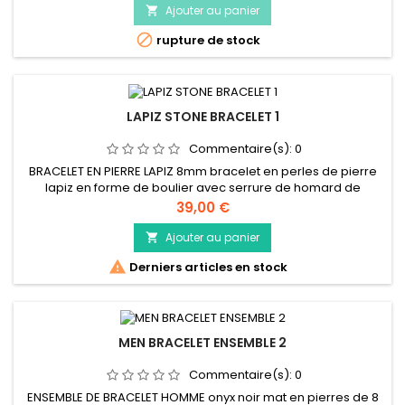
Ajouter au panier


rupture de stock
LAPIZ STONE BRACELET 1
Commentaire(s):
0
BRACELET EN PIERRE LAPIZ 8mm bracelet en perles de pierre
lapiz en forme de boulier avec serrure de homard de
conception de reptile, pierres de lapiz bleu
Prix
39,00 €
Ajouter au panier


Derniers articles en stock
MEN BRACELET ENSEMBLE 2
Commentaire(s):
0
ENSEMBLE DE BRACELET HOMME onyx noir mat en pierres de 8