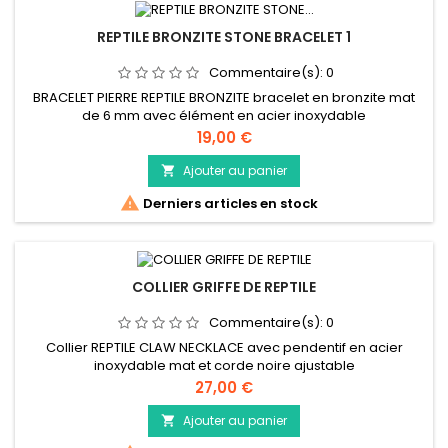
REPTILE BRONZITE STONE BRACELET 1
Commentaire(s):
0
BRACELET PIERRE REPTILE BRONZITE bracelet en bronzite mat
de 6 mm avec élément en acier inoxydable
Prix
19,00 €
Ajouter au panier


Derniers articles en stock
COLLIER GRIFFE DE REPTILE
Commentaire(s):
0
Collier REPTILE CLAW NECKLACE avec pendentif en acier
inoxydable mat et corde noire ajustable
Prix
27,00 €
Ajouter au panier
