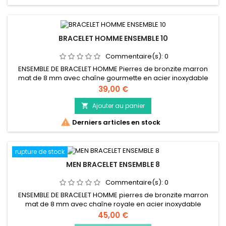
BRACELET HOMME ENSEMBLE 10
Commentaire(s):
0
ENSEMBLE DE BRACELET HOMME Pierres de bronzite marron
mat de 8 mm avec chaîne gourmette en acier inoxydable
combinées avec un fermoir à mousqueton reptile comme un
Prix
39,00 €
ensemble
Ajouter au panier


Derniers articles en stock
rupture de stock
MEN BRACELET ENSEMBLE 8
Commentaire(s):
0
ENSEMBLE DE BRACELET HOMME pierres de bronzite marron
mat de 8 mm avec chaîne royale en acier inoxydable
combinées à un fermoir de homard reptile comme un
Prix
45,00 €
ensemble