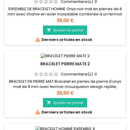
Commentaire(s):
0
ENSEMBLE DE BRACELET HOMME Onyx noir mat en pierres de 8
mm avec chaîne en acier inoxydable combinée à un fermoir
de homard reptile comme un ensemble
Prix
39,00 €
Ajouter au panier


Derniers articles en stock
BRACELET PIERRE MATE 2
Commentaire(s):
0
BRACELET EN PIERRE MAT Bracelet en perles de pierre d'onyx
mat de 8 mm avec fermoir mousqueton design reptile,
pierres de malachite vertes
Prix
39,00 €
Ajouter au panier


Derniers articles en stock