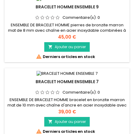
BRACELET HOMME ENSEMBLE 9
Commentaire(s):
0
ENSEMBLE DE BRACELET HOMME pierres de bronzite marron
mat de 8 mm avec chaîne en acier inoxydable combinées à
un fermoir à mousqueton reptile comme un ensemble
Prix
45,00 €
Ajouter au panier


Derniers articles en stock
BRACELET HOMME ENSEMBLE 7
Commentaire(s):
0
ENSEMBLE DE BRACELET HOMME bracelet en bronzite marron
mat de 10 mm avec chaîne d'ancre en acier inoxydable avec
mousqueton reptile en ensemble
Prix
39,00 €
Ajouter au panier


Derniers articles en stock