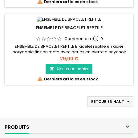

Derniers articles en stock
ENSEMBLE DE BRACELET REPTILE
Commentaire(s):
0
ENSEMBLE DE BRACELET REPTILE Bracelet reptile en acier
inoxydable finition mate avec perles en pierre d'onyx noir
Prix
29,00 €
Ajouter au panier


Derniers articles en stock
RETOUR EN HAUT


PRODUITS