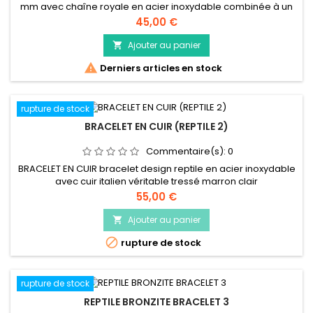
mm avec chaîne royale en acier inoxydable combinée à un
fermoir de homard reptile comme un ensemble
Prix
45,00 €
Ajouter au panier


Derniers articles en stock
rupture de stock
BRACELET EN CUIR (REPTILE 2)
Commentaire(s):
0
BRACELET EN CUIR bracelet design reptile en acier inoxydable
avec cuir italien véritable tressé marron clair
Prix
55,00 €
Ajouter au panier


rupture de stock
rupture de stock
REPTILE BRONZITE BRACELET 3