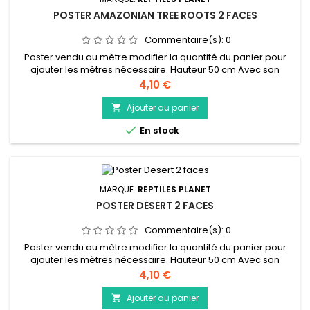
POSTER AMAZONIAN TREE ROOTS 2 FACES
Commentaire(s):
0
Poster vendu au mètre modifier la quantité du panier pour
ajouter les mètres nécessaire. Hauteur 50 cm Avec son
univers de jungle tropicale montrant les racines aériennes, le
Prix
4,10 €
poster de fond Reptiles Planet offre deux motifs agréables
permettant d’aménager de façon variable votre terrarium. Le
Ajouter au panier

poster résistant à l’eau est simplement scotché derrière

En stock
votre...
MARQUE:
REPTILES PLANET
POSTER DESERT 2 FACES
Commentaire(s):
0
Poster vendu au mètre modifier la quantité du panier pour
ajouter les mètres nécessaire. Hauteur 50 cm Avec son
univers de jungle tropicale montrant les racines aériennes, le
Prix
4,10 €
poster de fond Reptiles Planet offre deux motifs agréables
permettant d’aménager de façon variable votre terrarium. Le
Ajouter au panier

poster résistant à l’eau est simplement scotché derrière