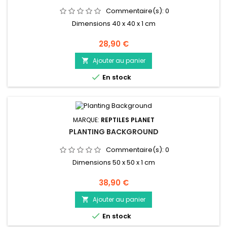
Commentaire(s):
0
Dimensions 40 x 40 x 1 cm
Prix
28,90 €
Ajouter au panier


En stock
MARQUE:
REPTILES PLANET
PLANTING BACKGROUND
Commentaire(s):
0
Dimensions 50 x 50 x 1 cm
Prix
38,90 €
Ajouter au panier


En stock