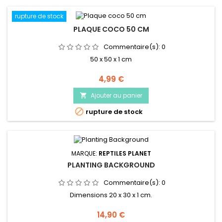
rupture de stock
PLAQUE COCO 50 CM
Commentaire(s):
0
50 x 50 x 1 cm
Prix
4,99 €
Ajouter au panier


rupture de stock
MARQUE:
REPTILES PLANET
PLANTING BACKGROUND
Commentaire(s):
0
Dimensions 20 x 30 x 1 cm.
Prix
14,90 €