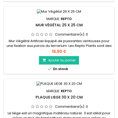
MARQUE:
REPTO
MUR VÉGÉTAL 25 X 25 CM
Commentaire(s):
0
Mur Végétal Artificiel équipé de puissantes ventouses pour
une fixation aux parois du terrarium. Les Repto Plants sont des
répliques réalistes de vraies plantes et offrent une cachette
Prix
19,90 €
naturelle pour les reptiles et les amphibiens, sont faciles à
nettoyer et à entretenir, et peuvent être utilisées en
Ajouter au panier

combinaison avec de vraies plantes.

En stock
MARQUE:
REPTO
PLAQUE LIEGE 30 X 20 CM
Commentaire(s):
0
Le liège est un magnifique matériau naturel. Il est idéal pour
créer un mur de fond naturel, mais aussi pour créer ou