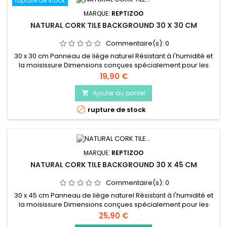
rupture de stock
MARQUE:
REPTIZOO
NATURAL CORK TILE BACKGROUND 30 X 30 CM
Commentaire(s):
0
30 x 30 cm Panneau de liège naturel Résistant à l'humidité et
la moisissure Dimensions conçues spécialement pour les
terrariums Reptizoo Peut être coupé facilement pour obtenir
Prix
19,90 €
la taille désirée
Ajouter au panier


rupture de stock
MARQUE:
REPTIZOO
NATURAL CORK TILE BACKGROUND 30 X 45 CM
Commentaire(s):
0
30 x 45 cm Panneau de liège naturel Résistant à l'humidité et
la moisissure Dimensions conçues spécialement pour les
terrariums Reptizoo Peut être coupé facilement pour obtenir
Prix
25,90 €
la taille désirée