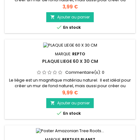
décorer soi-même des cachettes ou des installations pour
Prix
3,99 €
grimper.
Ajouter au panier


En stock
MARQUE:
REPTO
PLAQUE LIEGE 60 X 30 CM
Commentaire(s):
0
Le liège est un magnifique matériau naturel. Il est idéal pour
créer un mur de fond naturel, mais aussi pour créer ou
décorer soi-même des cachettes ou des installations pour
Prix
9,99 €
grimper.
Ajouter au panier


En stock
MARQUE:
REPTILES PLANET