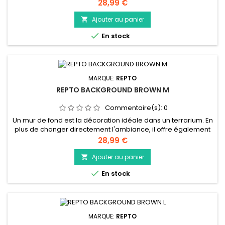
des possibilités d'escalade supplémentaires et un sentiment
Prix
28,99 €
de sécurité aux animaux. Fond arrière pour créer
instantanément une atmosphère désertique dans votre
Ajouter au panier

terrarium Equipé de rainures à l'arrière pour un

En stock
acheminement facile des...
MARQUE:
REPTO
REPTO BACKGROUND BROWN M
Commentaire(s):
0
Un mur de fond est la décoration idéale dans un terrarium. En
plus de changer directement l'ambiance, il offre également
des possibilités d'escalade supplémentaires et un sentiment
Prix
28,99 €
de sécurité aux animaux. Fond arrière pour créer
instantanément une atmosphère désertique dans votre
Ajouter au panier

terrarium Equipé de rainures à l'arrière pour un

En stock
acheminement facile des...
MARQUE:
REPTO