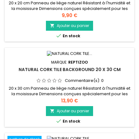
20 x 20 cm Panneau de liège naturel Résistant à l'humidité et
la moisissure Dimensions conçues spécialement pour les
terrariums Reptizoo Peut être coupé facilement pour obtenir
Prix
9,90 €
la taille désirée
Ajouter au panier


En stock
MARQUE:
REPTIZOO
NATURAL CORK TILE BACKGROUND 20 X 30 CM
Commentaire(s):
0
20 x 30 cm Panneau de liège naturel Résistant à l'humidité et
la moisissure Dimensions conçues spécialement pour les
terrariums Reptizoo Peut être coupé facilement pour obtenir
Prix
13,90 €
la taille désirée
Ajouter au panier


En stock