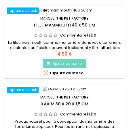
rupture de stock
MARQUE:
THE PET FACTORY
FILET MAMMOUTH 40 X 50 CM
Commentaire(s):
0
Le filet mammouth comme mur arrière dans votre terrarium.
Les plantes artificielles peuvent facilement y être attachées.
Beaucoup d'animaux aiment utiliserle filet mammouth pour
Prix
4,90 €
grimper, ou pour se retirer du stress en se cachant dans les
plantes qui peuvent être attachées au filet.
Ajouter au panier


rupture de stock
rupture de stock
MARQUE:
THE PET FACTORY
XAXIM 30 X 20 X 1,5 CM
Commentaire(s):
0
Produit naturel pour la conception du mur arrière des
terrariums tropicaux. Pour les terrariums tropicaux, la