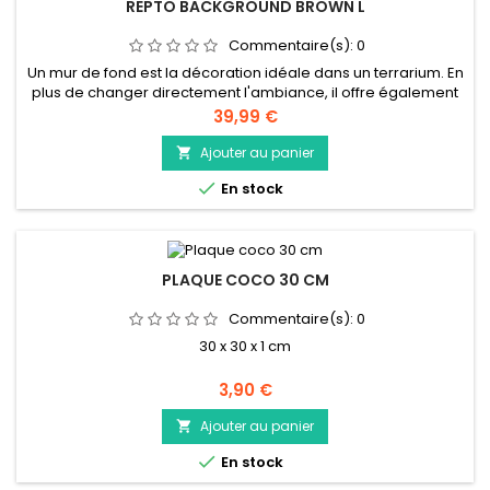
REPTO BACKGROUND BROWN L
Commentaire(s):
0
Un mur de fond est la décoration idéale dans un terrarium. En
plus de changer directement l'ambiance, il offre également
des possibilités d'escalade supplémentaires et un sentiment
Prix
39,99 €
de sécurité aux animaux. Fond arrière pour créer
instantanément une atmosphère désertique dans votre
Ajouter au panier

terrarium Equipé de rainures à l'arrière pour un

En stock
acheminement facile des...
PLAQUE COCO 30 CM
Commentaire(s):
0
30 x 30 x 1 cm
Prix
3,90 €
Ajouter au panier


En stock