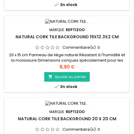

En stock
votre...
MARQUE:
REPTIZOO
NATURAL CORK TILE BACKGROUND 19X12.3X2 CM
Commentaire(s):
0
20 x 15 cm Panneau de liège naturel Résistant à l'humidité et
la moisissure Dimensions conçues spécialement pour les
terrariums Reptizoo Peut être coupé facilement pour obtenir
Prix
8,90 €
la taille désirée
Ajouter au panier


En stock
MARQUE:
REPTIZOO
NATURAL CORK TILE BACKGROUND 20 X 20 CM
Commentaire(s):
0