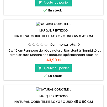
Ajouter au panier


En stock
MARQUE:
REPTIZOO
NATURAL CORK TILE BACKGROUND 45 X 45 CM
Commentaire(s):
0
45 x 45 cm Panneau de liège naturel Résistant à l'humidité et
la moisissure Dimensions conçues spécialement pour les
terrariums Reptizoo Peut être coupé facilement pour obtenir
Prix
43,90 €
la taille désirée
Ajouter au panier


En stock
MARQUE:
REPTIZOO
NATURAL CORK TILE BACKGROUND 45 X 60 CM