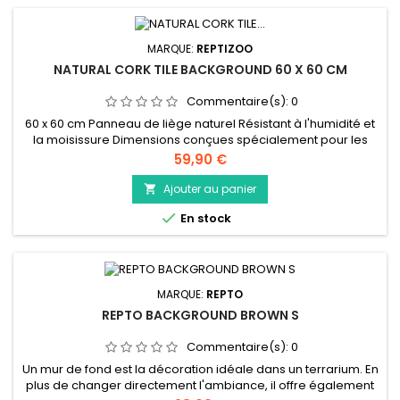
MARQUE:
REPTIZOO
NATURAL CORK TILE BACKGROUND 60 X 60 CM
Commentaire(s):
0
60 x 60 cm Panneau de liège naturel Résistant à l'humidité et
la moisissure Dimensions conçues spécialement pour les
terrariums Reptizoo Peut être coupé facilement pour obtenir
Prix
59,90 €
la taille désirée
Ajouter au panier


En stock
MARQUE:
REPTO
REPTO BACKGROUND BROWN S
Commentaire(s):
0
Un mur de fond est la décoration idéale dans un terrarium. En
plus de changer directement l'ambiance, il offre également