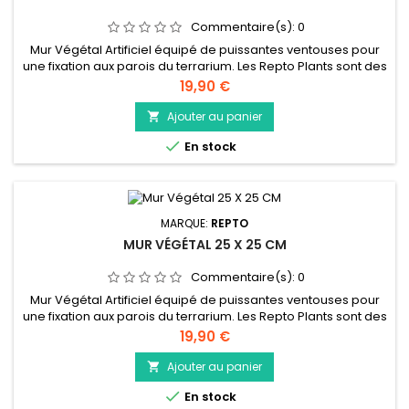
Commentaire(s):
0
Mur Végétal Artificiel équipé de puissantes ventouses pour
une fixation aux parois du terrarium. Les Repto Plants sont des
répliques réalistes de vraies plantes et offrent une cachette
Prix
19,90 €
naturelle pour les reptiles et les amphibiens, sont faciles à
nettoyer et à entretenir, et peuvent être utilisées en
Ajouter au panier

combinaison avec de vraies plantes.

En stock
MARQUE:
REPTO
MUR VÉGÉTAL 25 X 25 CM
Commentaire(s):
0
Mur Végétal Artificiel équipé de puissantes ventouses pour
une fixation aux parois du terrarium. Les Repto Plants sont des
répliques réalistes de vraies plantes et offrent une cachette
Prix
19,90 €
naturelle pour les reptiles et les amphibiens, sont faciles à
nettoyer et à entretenir, et peuvent être utilisées en
Ajouter au panier

combinaison avec de vraies plantes.

En stock