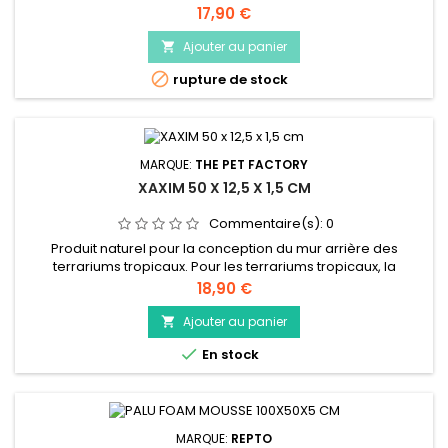
décoration parfaite du terrarium est possible avec nos
Prix
17,90 €
plaques xaxim Arrière-plan. Xaxim est un produit des forêts
humides, il peut être trouvé dans les nombreux espaces
Ajouter au panier

entre les graines et les spores de plantes vivantes,

rupture de stock
principalement des...
MARQUE:
THE PET FACTORY
XAXIM 50 X 12,5 X 1,5 CM
Commentaire(s):
0
Produit naturel pour la conception du mur arrière des
terrariums tropicaux. Pour les terrariums tropicaux, la
décoration parfaite du terrarium est possible avec nos
Prix
18,90 €
plaques xaxim Arrière-plan. Xaxim est un produit des forêts
humides, il peut être trouvé dans les nombreux espaces
Ajouter au panier

entre les graines et les spores de plantes vivantes,

En stock
principalement des...
MARQUE:
REPTO