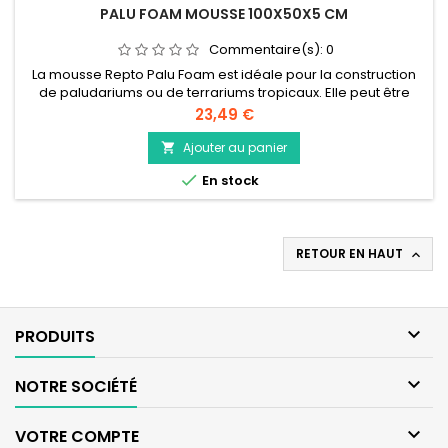
PALU FOAM MOUSSE 100X50X5 CM
Commentaire(s):
0
La mousse Repto Palu Foam est idéale pour la construction
de paludariums ou de terrariums tropicaux. Elle peut être
utilisée sur le sol comme couche de drainage ou comme
Prix
23,49 €
média filtrant.
Ajouter au panier


En stock
RETOUR EN HAUT


PRODUITS

NOTRE SOCIÉTÉ

VOTRE COMPTE