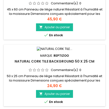
Commentaire(s):
0
45 x 60 cm Panneau de liège naturel Résistant à l'humidité et
la moisissure Dimensions conçues spécialement pour les
terrariums Reptizoo Peut être coupé facilement pour obtenir
Prix
45,90 €
la taille désirée
Ajouter au panier


En stock
MARQUE:
REPTIZOO
NATURAL CORK TILE BACKGROUND 50 X 25 CM
Commentaire(s):
0
50 x 25 cm Panneau de liège naturel Résistant à l'humidité et
la moisissure Dimensions conçues spécialement pour les
terrariums Reptizoo Peut être coupé facilement pour obtenir
Prix
24,90 €
la taille désirée
Ajouter au panier


En stock