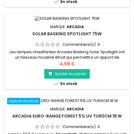

En stock
et sortir de la zone de réchauffement afin de...
MARQUE:
ARCADIA
SOLAR BASKING SPOTLIGHT 75W
Commentaire(s):
0
Les lampes chauffantes Arcadia Basking Solar Spotlight ont
un faisceau focalisé étroit qui permettra un apport de
chaleur intense. Ceci est essentiel pour les espèces qui se
Prix
4,99 €
prélassent dans le désert et pour celles qui vivent dans des
enclos plus hauts. La lampe a une couleur chaude invitante et
Ajouter au panier

utilise des raccords E27 standard. Conçues pour fournir une...

En stock
rupture de stock
MARQUE:
ARCADIA
ARCADIA EURO-RANGE FOREST 5% UV TU60CM 18 W
Commentaire(s):
0