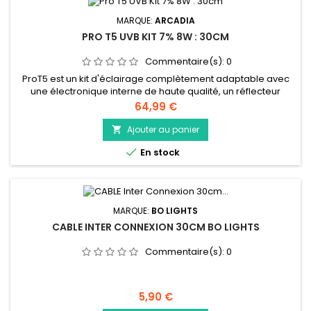
MARQUE:
ARCADIA
PRO T5 UVB KIT 7% 8W : 30CM
Commentaire(s):
0
ProT5 est un kit d'éclairage complètement adaptable avec
une électronique interne de haute qualité, un réflecteur
hautement efficace et amovible, un câble d'alimentation, un
Prix
64,99 €
kit de raccords, un câble de liaison et votre choix de lampe
UV-B Arcadia Reptile HO-T5.
Ajouter au panier


En stock
MARQUE:
BO LIGHTS
CABLE INTER CONNEXION 30CM BO LIGHTS
Commentaire(s):
0
Prix
5,90 €