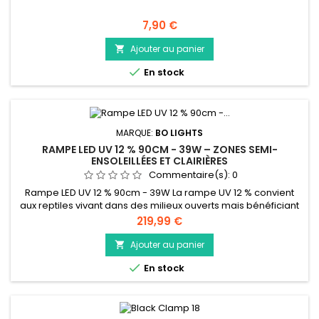
Prix
7,90 €
Ajouter au panier


En stock
MARQUE:
BO LIGHTS
RAMPE LED UV 12 % 90CM - 39W – ZONES SEMI-
ENSOLEILLÉES ET CLAIRIÈRES
Commentaire(s):
0
Rampe LED UV 12 % 90cm - 39W La rampe UV 12 % convient
aux reptiles vivant dans des milieux ouverts mais bénéficiant
d’ombres régulières. Elle apporte une intensité moyenne qui
Prix
219,99 €
correspond aux besoins de nombreuses espèces
arboricoles et terrestres. Exemples d’espèces : caméléons
Ajouter au panier

panthères (Furcifer pardalis), agames barbus juvéniles,

En stock
varans arboricoles,...