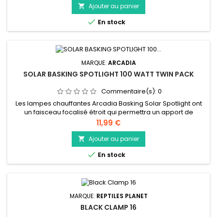
Ajouter au panier


En stock
MARQUE:
ARCADIA
SOLAR BASKING SPOTLIGHT 100 WATT TWIN PACK
Commentaire(s):
0
Les lampes chauffantes Arcadia Basking Solar Spotlight ont
un faisceau focalisé étroit qui permettra un apport de
chaleur intense. Ceci est essentiel pour les espèces qui se
Prix
11,99 €
prélassent dans le désert et pour celles qui vivent dans des
enclos plus hauts. La lampe a une couleur chaude invitante et
Ajouter au panier

utilise des raccords E27 standard. Conçues pour fournir une...

En stock
MARQUE:
REPTILES PLANET
BLACK CLAMP 16