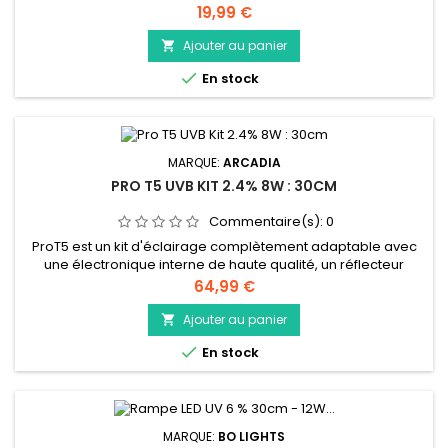
de lampe est idéal pour être placé sur le panneau grillagé
Prix
19,99 €
d'un terrarium.
Ajouter au panier


En stock
MARQUE:
ARCADIA
PRO T5 UVB KIT 2.4% 8W : 30CM
Commentaire(s):
0
ProT5 est un kit d'éclairage complètement adaptable avec
une électronique interne de haute qualité, un réflecteur
hautement efficace et amovible, un câble d'alimentation, un
Prix
64,99 €
kit de raccords, un câble de liaison et votre choix de lampe
UV-B Arcadia Reptile HO-T5.
Ajouter au panier


En stock
MARQUE:
BO LIGHTS