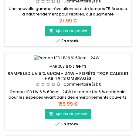
Commentaire(s):
0
Une nouvelle gamme révolutionnaire de lampes T5 Arcadia
à haut rendement pour reptiles, qui augmente
considérablement la lumière visible et le rayonnement
Prix
27,99 €
ultraviolet par rapport aux lampes T8
Ajouter au panier


En stock
MARQUE:
BO LIGHTS
RAMPE LED UV 6 % 60CM - 24W – FORÊTS TROPICALES ET
HABITATS OMBRAGÉS
Commentaire(s):
0
Rampe LED UV 6 % 60cm - 24W La rampe UV 6 % est idéale
pour les espèces vivant dans des environnements couverts,
où la lumière directe du soleil est filtrée par la végétation. Elle
Prix
159,99 €
reproduit une exposition douce et régulière, adaptée aux
reptiles sensibles et aux amphibiens diurnes. Exemples
Ajouter au panier

d’espèces : geckos diurnes (Phelsuma), dendrobates,

En stock
caméléons de...