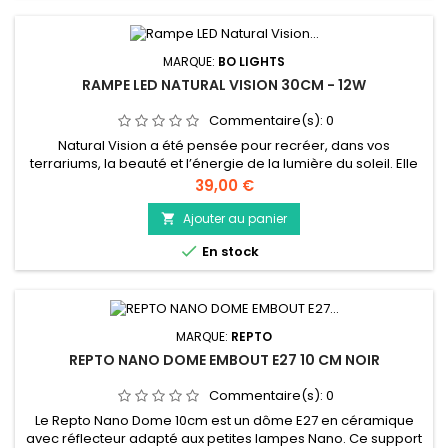
MARQUE:
BO LIGHTS
RAMPE LED NATURAL VISION 30CM - 12W
Commentaire(s):
0
Natural Vision a été pensée pour recréer, dans vos
terrariums, la beauté et l’énergie de la lumière du soleil. Elle
révèle les couleurs naturelles de vos animaux, valorise
Prix
39,00 €
chaque détail de votre décor et favorise la croissance
harmonieuse de vos plantes. Vos reptiles retrouvent ainsi un
Ajouter au panier

environnement lumineux fidèle à leur habitat, stimulant leur...

En stock
MARQUE:
REPTO
REPTO NANO DOME EMBOUT E27 10 CM NOIR
Commentaire(s):
0
Le Repto Nano Dome 10cm est un dôme E27 en céramique
avec réflecteur adapté aux petites lampes Nano. Ce support