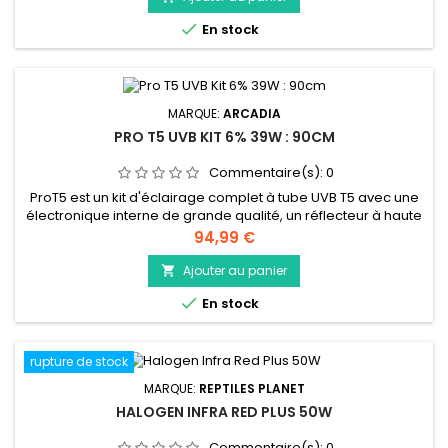
du soleil. Les couleurs de vos reptiles seront vives et intenses.

En stock
MARQUE:
ARCADIA
PRO T5 UVB KIT 6% 39W : 90CM
Commentaire(s):
0
ProT5 est un kit d'éclairage complet à tube UVB T5 avec une
électronique interne de grande qualité, un réflecteur à haute
réfraction, un câble d'alimentation, un kit de raccords, un
Prix
94,99 €
câble de liaison et un tube UVB T5 Arcadia.
Ajouter au panier


En stock
rupture de stock
MARQUE:
REPTILES PLANET
HALOGEN INFRA RED PLUS 50W
Commentaire(s):
0