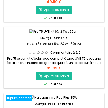
produisant des rayons UVB dont l'innovation réside en
Prix
49,90 €
l'utilisation de vapeur de Sodium permetant un éclairage
d'une meilleure intensité et un rendu au plus proche de celui
Ajouter au panier

du soleil. Les couleurs de vos reptiles seront vives et intenses.

En stock
MARQUE:
ARCADIA
PRO T5 UVB KIT 6% 24W : 60CM
Commentaire(s):
0
ProT5 est un kit d'éclairage complet à tube UVB T5 avec une
électronique interne de grande qualité, un réflecteur à haute
réfraction, un câble d'alimentation, un kit de raccords, un
Prix
89,99 €
câble de liaison et un tube UVB T5 Arcadia.
Ajouter au panier


En stock
rupture de stock
MARQUE:
REPTILES PLANET