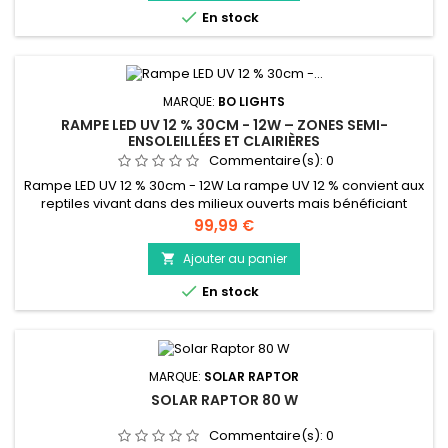
fluorescent. La lampe Arcadia Reptile D3 6% UV-B Reptile

En stock
fournit une...
MARQUE:
BO LIGHTS
RAMPE LED UV 12 % 30CM - 12W – ZONES SEMI-
ENSOLEILLÉES ET CLAIRIÈRES
Commentaire(s):
0
Rampe LED UV 12 % 30cm - 12W La rampe UV 12 % convient aux
reptiles vivant dans des milieux ouverts mais bénéficiant
d’ombres régulières. Elle apporte une intensité moyenne qui
Prix
99,99 €
correspond aux besoins de nombreuses espèces
arboricoles et terrestres. Exemples d’espèces : caméléons
Ajouter au panier

panthères (Furcifer pardalis), agames barbus juvéniles,

En stock
varans arboricoles,...
MARQUE:
SOLAR RAPTOR
SOLAR RAPTOR 80 W
Commentaire(s):
0