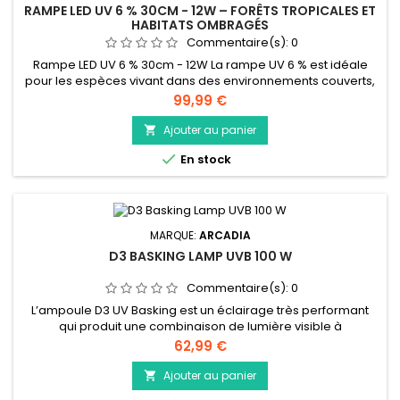
RAMPE LED UV 6 % 30CM - 12W – FORÊTS TROPICALES ET
HABITATS OMBRAGÉS
Commentaire(s):
0
Rampe LED UV 6 % 30cm - 12W La rampe UV 6 % est idéale
pour les espèces vivant dans des environnements couverts,
où la lumière directe du soleil est filtrée par la végétation. Elle
Prix
99,99 €
reproduit une exposition douce et régulière, adaptée aux
reptiles sensibles et aux amphibiens diurnes. Exemples
Ajouter au panier

d’espèces : geckos diurnes (Phelsuma), dendrobates,

En stock
caméléons de...
MARQUE:
ARCADIA
D3 BASKING LAMP UVB 100 W
Commentaire(s):
0
L’ampoule D3 UV Basking est un éclairage très performant
qui produit une combinaison de lumière visible à
rayonnement UVB et UVA et de chaleur en une seule
Prix
62,99 €
ampoule. Spécialement conçue comme lampe de
réchauffement pour les plus grands vivariums qui ont
Ajouter au panier

suffisamment de place pour permettre au reptile de rentrer