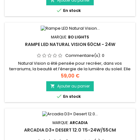
Ajouter au panier


En stock
MARQUE:
BO LIGHTS
RAMPE LED NATURAL VISION 60CM - 24W
Commentaire(s):
0
Natural Vision a été pensée pour recréer, dans vos
terrariums, la beauté et l’énergie de la lumière du soleil. Elle
révèle les couleurs naturelles de vos animaux, valorise
Prix
59,00 €
chaque détail de votre décor et favorise la croissance
harmonieuse de vos plantes. Vos reptiles retrouvent ainsi un
Ajouter au panier

environnement lumineux fidèle à leur habitat, stimulant leur...

En stock
MARQUE:
ARCADIA
ARCADIA D3+ DESERT 12.0 T5-24W/55CM