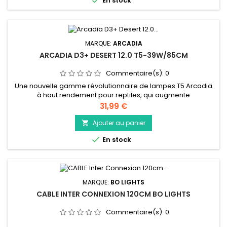

En stock
Caractéristiques...
MARQUE:
ARCADIA
ARCADIA D3+ DESERT 12.0 T5-39W/85CM
Commentaire(s):
0
Une nouvelle gamme révolutionnaire de lampes T5 Arcadia
à haut rendement pour reptiles, qui augmente
considérablement la lumière visible et le rayonnement
Prix
31,99 €
ultraviolet par rapport aux lampes T8
Ajouter au panier


En stock
MARQUE:
BO LIGHTS
CABLE INTER CONNEXION 120CM BO LIGHTS
Commentaire(s):
0