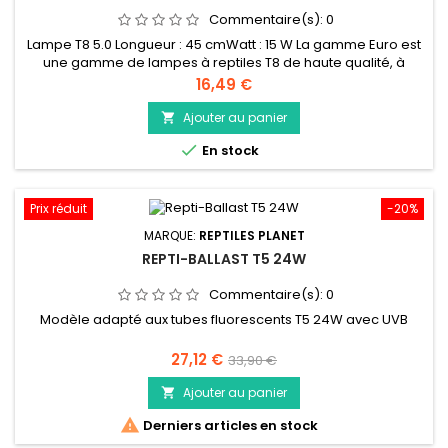
Commentaire(s):
0
Lampe T8 5.0 Longueur : 45 cmWatt : 15 W La gamme Euro est
une gamme de lampes à reptiles T8 de haute qualité, à
longue durée de vie et à haut rendement qui représente un
Prix
16,49 €
parfait rapport qualité prix. Fabriqué en Allemagne selon les
normes les plus strictes pour une longue durée de vie et un
Ajouter au panier

éclairage auquel vous pouvez faire confiance.

En stock
Caractéristiques...
Prix réduit
-20%
MARQUE:
REPTILES PLANET
REPTI-BALLAST T5 24W
Commentaire(s):
0
Modèle adapté aux tubes fluorescents T5 24W avec UVB
Prix
Prix
27,12 €
33,90 €
de
Ajouter au panier

base

Derniers articles en stock