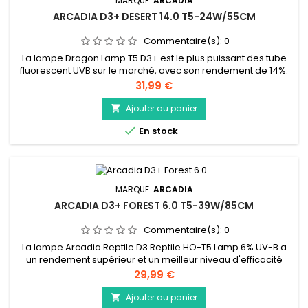
MARQUE:
ARCADIA
ARCADIA D3+ DESERT 14.0 T5-24W/55CM
Commentaire(s):
0
La lampe Dragon Lamp T5 D3+ est le plus puissant des tube
fluorescent UVB sur le marché, avec son rendement de 14%.
Elle est construite pour un rendu des couleurs et une
Prix
31,99 €
synthèse de la vitamine D3 chez les espèces les plus
gourmande en UVB (désertiques)
Ajouter au panier


En stock
MARQUE:
ARCADIA
ARCADIA D3+ FOREST 6.0 T5-39W/85CM
Commentaire(s):
0
La lampe Arcadia Reptile D3 Reptile HO-T5 Lamp 6% UV-B a
un rendement supérieur et un meilleur niveau d'efficacité
énergétique que les anciennes lampes T8 à sortie standard.
Prix
29,99 €
La lampe Arcadia D3 Reptile HO-T5 génère 6 % d'UVB et 30 %
d'UV-A en utilisant la dernière technologie de tube
Ajouter au panier
