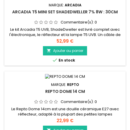
MARQUE:
ARCADIA
ARCADIA T5 MINI SET SHADEDWELLER 7% 8W : 30CM
Commentaire(s):
0
Le kit Arcadia T5 UVB, ShadeDweller est livré complet avec
l'électronique, le réflecteur et la lampe T5 UVB. Un câble de
liaison est également inclus dans chaque kit permettant de
Prix
52,99 €
relier jusqu'à 10 unités entre elles et d'être alimentées à partir
d'une seule source. Le réflecteur hautement poli garantit que
Ajouter au panier

la lumière bénéficie à vos animaux de...

En stock
MARQUE:
REPTO
REPTO DOME 14 CM
Commentaire(s):
0
Le Repto Dome 14cm est une douille céramique E27 avec
réflecteur, adapté à la plupart des petites lampes
chauffantes. 160 W max
Prix
22,99 €