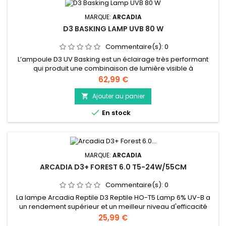
MARQUE:
ARCADIA
D3 BASKING LAMP UVB 80 W
Commentaire(s):
0
L’ampoule D3 UV Basking est un éclairage très performant
qui produit une combinaison de lumière visible à
rayonnement UVB et UVA et de chaleur en une seule
Prix
62,99 €
ampoule. Spécialement conçue comme lampe de
réchauffement pour les plus grands vivariums qui ont
Ajouter au panier

suffisamment de place pour permettre au reptile de rentrer

En stock
et sortir de la zone de réchauffement afin de...
MARQUE:
ARCADIA
ARCADIA D3+ FOREST 6.0 T5-24W/55CM
Commentaire(s):
0
La lampe Arcadia Reptile D3 Reptile HO-T5 Lamp 6% UV-B a
un rendement supérieur et un meilleur niveau d'efficacité
énergétique que les anciennes lampes T8 à sortie standard.
Prix
25,99 €
La lampe Arcadia D3 Reptile HO-T5 génère 6 % d'UVB et 30 %