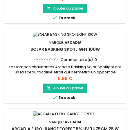
ampoule. Spécialement conçue comme lampe de
réchauffement pour les plus grands vivariums qui ont
Ajouter au panier

suffisamment de place pour permettre au reptile de rentrer

En stock
et sortir de la zone de réchauffement afin de...
MARQUE:
ARCADIA
SOLAR BASKING SPOTLIGHT 100W
Commentaire(s):
0
Les lampes chauffantes Arcadia Basking Solar Spotlight ont
un faisceau focalisé étroit qui permettra un apport de
chaleur intense. Ceci est essentiel pour les espèces qui se
Prix
6,99 €
prélassent dans le désert et pour celles qui vivent dans des
enclos plus hauts. La lampe a une couleur chaude invitante et
Ajouter au panier

utilise des raccords E27 standard. Conçues pour fournir une...

En stock
MARQUE:
ARCADIA
ARCADIA EURO-RANGE FOREST 5% UV TU75CM 25 W