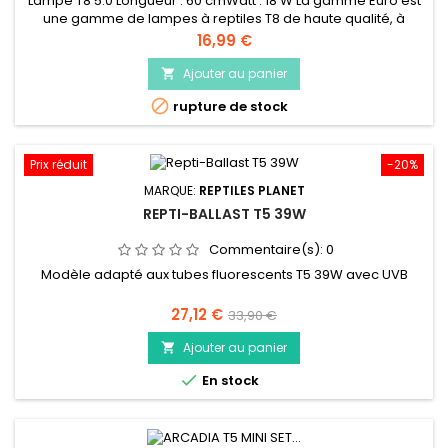
Lampe T8 5.0 Longueur : 60 cmWatt : 18 W La gamme Euro est
une gamme de lampes à reptiles T8 de haute qualité, à
longue durée de vie et à haut rendement qui représente un
Prix
16,99 €
parfait rapport qualité prix. Fabriqué en Allemagne selon les
normes les plus strictes pour une longue durée de vie et un
Ajouter au panier

éclairage auquel vous pouvez faire confiance.

rupture de stock
Caractéristiques...
Prix réduit
-20%
MARQUE:
REPTILES PLANET
REPTI-BALLAST T5 39W
Commentaire(s):
0
Modèle adapté aux tubes fluorescents T5 39W avec UVB
Prix
Prix
27,12 €
33,90 €
de
Ajouter au panier

base

En stock