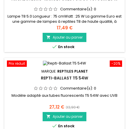
Commentaire(s):
0
Lampe T8 5.0 Longueur : 75 cmWatt : 25 W La gamme Euro est
une gamme de lampes à reptiles T8 de haute qualité, à
longue durée de vie et à haut rendement qui représente un
Prix
17,49 €
parfait rapport qualité prix. Fabriqué en Allemagne selon les
normes les plus strictes pour une longue durée de vie et un
Ajouter au panier

éclairage auquel vous pouvez faire confiance.

En stock
Caractéristiques...
Prix réduit
-20%
MARQUE:
REPTILES PLANET
REPTI-BALLAST T5 54W
Commentaire(s):
0
Modèle adapté aux tubes fluorescents T5 54W avec UVB
Prix
Prix
27,12 €
33,90 €
de
Ajouter au panier

base

En stock