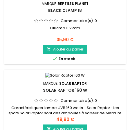
MARQUE:
REPTILES PLANET
BLACK CLAMP 18
Commentaire(s):
0
D18cm x H 22cm
Prix
35,90 €
Ajouter au panier


En stock
MARQUE:
SOLAR RAPTOR
SOLAR RAPTOR 160 W
Commentaire(s):
0
Caractéristiques Lampe UVB 160 watts - Solar Raptor : Les
spots Solar Raptor sont des ampoules à vapeur de Mercure
produisant des rayons UVB dont l'innovation réside en
Prix
49,90 €
l'utilisation de vapeur de Sodium permetant un éclairage
d'une meilleure intensité et un rendu au plus proche de celui
Ajouter au panier
