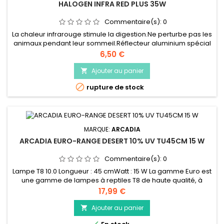
HALOGEN INFRA RED PLUS 35W
Commentaire(s):
0
La chaleur infrarouge stimule la digestion.Ne perturbe pas les
animaux pendant leur sommeil.Réflecteur aluminium spécial
qui concentre la chaleur et la lumière.Parfait pour la création
Prix
6,50 €
de points chauds.Peut- être régulé avec un thermostat
adapté.Avantages par rapport aux ampoules
Ajouter au panier

incandescentes : Plus de chaleur et de lumière Faible

rupture de stock
consommation...
MARQUE:
ARCADIA
ARCADIA EURO-RANGE DESERT 10% UV TU45CM 15 W
Commentaire(s):
0
Lampe T8 10.0 Longueur : 45 cmWatt : 15 W La gamme Euro est
une gamme de lampes à reptiles T8 de haute qualité, à
longue durée de vie et à haut rendement qui représente un
Prix
17,99 €
parfait rapport qualité prix. Fabriqué en Allemagne selon les
normes les plus strictes pour une longue durée de vie et un
Ajouter au panier

éclairage auquel vous pouvez faire confiance.