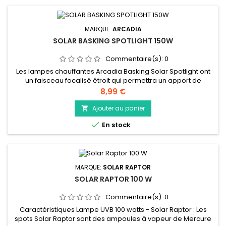
MARQUE:
ARCADIA
SOLAR BASKING SPOTLIGHT 150W
Commentaire(s):
0
Les lampes chauffantes Arcadia Basking Solar Spotlight ont
un faisceau focalisé étroit qui permettra un apport de
chaleur intense. Ceci est essentiel pour les espèces qui se
Prix
8,99 €
prélassent dans le désert et pour celles qui vivent dans des
enclos plus hauts. La lampe a une couleur chaude invitante et
Ajouter au panier

utilise des raccords E27 standard. Conçues pour fournir une...

En stock
MARQUE:
SOLAR RAPTOR
SOLAR RAPTOR 100 W
Commentaire(s):
0
Caractéristiques Lampe UVB 100 watts - Solar Raptor : Les
spots Solar Raptor sont des ampoules à vapeur de Mercure