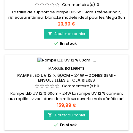
Commentaire(s):
0
La taille de support de lampe D15,5xH19cm Extérieur noir,
réflecteur intérieur blanc.Le modèle idéal pour les Mega Sun
26 W.
Prix
23,90 €
Ajouter au panier


En stock
MARQUE:
BO LIGHTS
RAMPE LED UV 12 % 60CM - 24W – ZONES SEMI-
ENSOLEILLÉES ET CLAIRIÈRES
Commentaire(s):
0
Rampe LED UV 12 % 60cm - 24W La rampe UV 12 % convient
aux reptiles vivant dans des milieux ouverts mais bénéficiant
d’ombres régulières. Elle apporte une intensité moyenne qui
Prix
159,99 €
correspond aux besoins de nombreuses espèces
arboricoles et terrestres. Exemples d’espèces : caméléons
Ajouter au panier

panthères (Furcifer pardalis), agames barbus juvéniles,

En stock
varans arboricoles,...