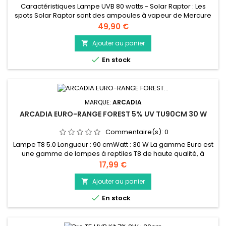
Caractéristiques Lampe UVB 80 watts - Solar Raptor : Les
spots Solar Raptor sont des ampoules à vapeur de Mercure
produisant des rayons UVB dont l'innovation réside en
Prix
49,90 €
l'utilisation de vapeur de Sodium permetant un éclairage
d'une meilleure intensité et un rendu au plus proche de celui
Ajouter au panier

du soleil. Les couleurs de vos reptiles seront vives et intenses.

En stock
MARQUE:
ARCADIA
ARCADIA EURO-RANGE FOREST 5% UV TU90CM 30 W
Commentaire(s):
0
Lampe T8 5.0 Longueur : 90 cmWatt : 30 W La gamme Euro est
une gamme de lampes à reptiles T8 de haute qualité, à
longue durée de vie et à haut rendement qui représente un
Prix
17,99 €
parfait rapport qualité prix. Fabriqué en Allemagne selon les
normes les plus strictes pour une longue durée de vie et un
Ajouter au panier

éclairage auquel vous pouvez faire confiance.

En stock
Caractéristiques...