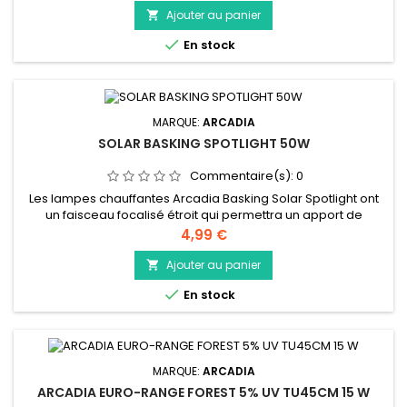
d'UV-A en utilisant la dernière technologie de tube
Ajouter au panier

fluorescent. La lampe Arcadia Reptile D3 6% UV-B Reptile

En stock
fournit une...
MARQUE:
ARCADIA
SOLAR BASKING SPOTLIGHT 50W
Commentaire(s):
0
Les lampes chauffantes Arcadia Basking Solar Spotlight ont
un faisceau focalisé étroit qui permettra un apport de
chaleur intense. Ceci est essentiel pour les espèces qui se
Prix
4,99 €
prélassent dans le désert et pour celles qui vivent dans des
enclos plus hauts. La lampe a une couleur chaude invitante et
Ajouter au panier

utilise des raccords E27 standard. Conçues pour fournir une...

En stock
MARQUE:
ARCADIA
ARCADIA EURO-RANGE FOREST 5% UV TU45CM 15 W