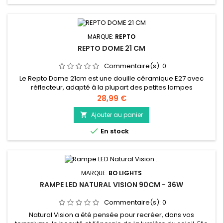
MARQUE:
REPTO
REPTO DOME 21 CM
Commentaire(s):
0
Le Repto Dome 21cm est une douille céramique E27 avec
réflecteur, adapté à la plupart des petites lampes
chauffantes. 160 W max
Prix
28,99 €
Ajouter au panier


En stock
MARQUE:
BO LIGHTS
RAMPE LED NATURAL VISION 90CM - 36W
Commentaire(s):
0
Natural Vision a été pensée pour recréer, dans vos