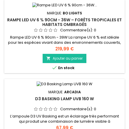
MARQUE:
BO LIGHTS
RAMPE LED UV 6 % 90CM - 36W – FORÊTS TROPICALES ET
HABITATS OMBRAGÉS
Commentaire(s):
0
Rampe LED UV 6 % 90cm - 39W La rampe UV 6 % est idéale
pour les espèces vivant dans des environnements couverts,
où la lumière directe du soleil est filtrée par la végétation. Elle
Prix
219,99 €
reproduit une exposition douce et régulière, adaptée aux
reptiles sensibles et aux amphibiens diurnes. Exemples
Ajouter au panier

d’espèces : geckos diurnes (Phelsuma), dendrobates,

En stock
caméléons de...
MARQUE:
ARCADIA
D3 BASKING LAMP UVB 160 W
Commentaire(s):
0
L’ampoule D3 UV Basking est un éclairage très performant
qui produit une combinaison de lumière visible à
rayonnement UVB et UVA et de chaleur en une seule
Prix
67,99 €