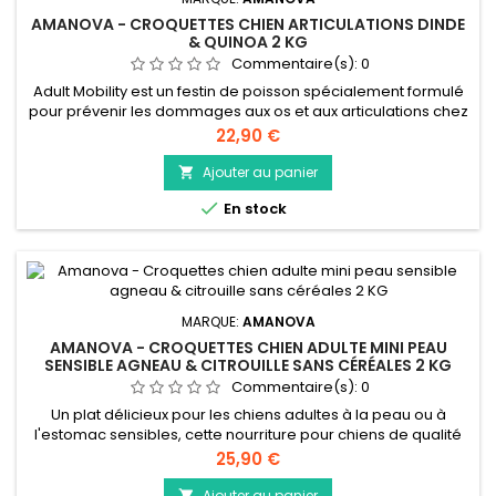
AMANOVA - CROQUETTES CHIEN ARTICULATIONS DINDE
& QUINOA 2 KG
Commentaire(s):
0
Adult Mobility est un festin de poisson spécialement formulé
pour prévenir les dommages aux os et aux articulations chez
les chiens adultes. Cette nourriture pour chiens de qualité
Prix
22,90 €
supérieure est hypoallergénique, faible en céréales et
fabriquée uniquement à partir du poisson blanc le plus frais
Ajouter au panier

et le plus savoureux. Créée dans notre propre cuisine, cette...

En stock
MARQUE:
AMANOVA
AMANOVA - CROQUETTES CHIEN ADULTE MINI PEAU
SENSIBLE AGNEAU & CITROUILLE SANS CÉRÉALES 2 KG
Commentaire(s):
0
Un plat délicieux pour les chiens adultes à la peau ou à
l'estomac sensibles, cette nourriture pour chiens de qualité
supérieure est hypoallergénique, faible en céréales et
Prix
25,90 €
fabriquée uniquement à partir de l'agneau le plus frais et le
plus savoureux. Créée dans notre propre cuisine, cette
Ajouter au panier
