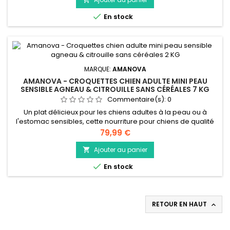
recette délicieusement nutritive et 100 % naturelle contient

En stock
des...
MARQUE:
AMANOVA
AMANOVA - CROQUETTES CHIEN ADULTE MINI PEAU
SENSIBLE AGNEAU & CITROUILLE SANS CÉRÉALES 7 KG
Commentaire(s):
0
Un plat délicieux pour les chiens adultes à la peau ou à
l'estomac sensibles, cette nourriture pour chiens de qualité
supérieure est hypoallergénique, faible en céréales et
Prix
79,99 €
fabriquée uniquement à partir de l'agneau le plus frais et le
plus savoureux. Créée dans notre propre cuisine, cette
Ajouter au panier

recette délicieusement nutritive et 100 % naturelle contient

En stock
des...
RETOUR EN HAUT
