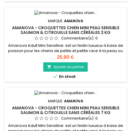
MARQUE:
AMANOVA
AMANOVA - CROQUETTES CHIEN MINI PEAU SENSIBLE
SAUMON & CITROUILLE SANS CÉRÉALES 2 KG
Commentaire(s):
0
Amanova Adult Mini Sensitive est un festin luxueux à base de
poisson pour les chiens de petite et petite race à la peau ou
à l'estomac sensibles. Cette nourriture pour chiens de qualité
Prix
25,90 €
supérieure est hypoallergénique, sans céréales et fabriquée
à partir uniquement du saumon le plus frais et le plus
Ajouter au panier

savoureux. Créée dans notre propre cuisine, cette...

En stock
MARQUE:
AMANOVA
AMANOVA - CROQUETTES CHIEN MINI PEAU SENSIBLE
SAUMON & CITROUILLE SANS CÉRÉALES 7 KG
Commentaire(s):
0
Amanova Adult Mini Sensitive est un festin luxueux à base de
poisson pour les chiens de petite et petite race à la peau ou