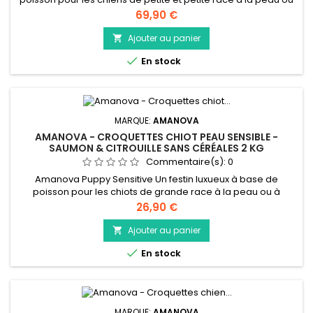
à l'estomac sensibles. Cette nourriture pour chiens de qualité
Prix
69,90 €
supérieure est hypoallergénique, sans céréales et fabriquée
à partir uniquement du saumon le plus frais et le plus
Ajouter au panier

savoureux. Créée dans notre propre cuisine, cette...

En stock
MARQUE:
AMANOVA
AMANOVA - CROQUETTES CHIOT PEAU SENSIBLE -
SAUMON & CITROUILLE SANS CÉRÉALES 2 KG
Commentaire(s):
0
Amanova Puppy Sensitive Un festin luxueux à base de
poisson pour les chiots de grande race à la peau ou à
l'estomac sensibles, cette nourriture pour chiens de qualité
Prix
26,90 €
supérieure est hypoallergénique, faible en gras, sans
céréales et fabriquée uniquement à partir du saumon le plus
Ajouter au panier

frais et le plus savoureux. Créée dans notre propre cuisine,

En stock
cette recette...
MARQUE:
AMANOVA