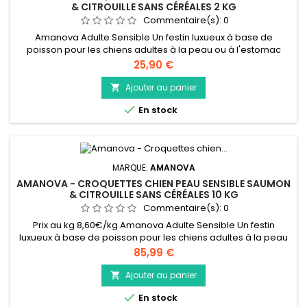
& CITROUILLE SANS CÉRÉALES 2 KG
Commentaire(s):
0
Amanova Adulte Sensible Un festin luxueux à base de
poisson pour les chiens adultes à la peau ou à l'estomac
sensibles, cette nourriture pour chiens de qualité supérieure
Prix
25,90 €
est hypoallergénique, sans céréales et composée
uniquement du saumon le plus frais et le plus savoureux.
Ajouter au panier

Créée dans notre propre cuisine, cette recette

En stock
délicieusement nutritive et 100 %...
MARQUE:
AMANOVA
AMANOVA - CROQUETTES CHIEN PEAU SENSIBLE SAUMON
& CITROUILLE SANS CÉRÉALES 10 KG
Commentaire(s):
0
Prix au kg 8,60€/kg Amanova Adulte Sensible Un festin
luxueux à base de poisson pour les chiens adultes à la peau
ou à l'estomac sensibles, cette nourriture pour chiens de
Prix
85,99 €
qualité supérieure est hypoallergénique, sans céréales et
composée uniquement du saumon le plus frais et le plus
Ajouter au panier

savoureux. Créée dans notre propre cuisine, cette recette

En stock
délicieusement...