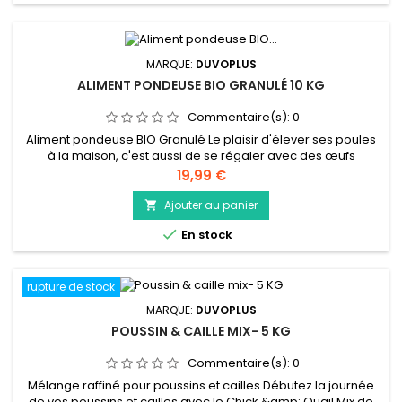
MARQUE:
DUVOPLUS
ALIMENT PONDEUSE BIO GRANULÉ 10 KG
Commentaire(s):
0
Aliment pondeuse BIO Granulé Le plaisir d'élever ses poules
à la maison, c'est aussi de se régaler avec des œufs
ramassés dans le jardin. DAR'win a spécialement formulé cet
Prix
19,99 €
aliment bio pour couvrir tous les besoins de vos poules
pondeuses à partir d'un granulé complet sans OGM (&lt;
Ajouter au panier

0,9%) et fabriqué en France. Issu de l'agriculture biologique...

En stock
rupture de stock
MARQUE:
DUVOPLUS
POUSSIN & CAILLE MIX- 5 KG
Commentaire(s):
0
Mélange raffiné pour poussins et cailles Débutez la journée
de vos poussins et cailles avec le Chick &amp; Quail Mix de