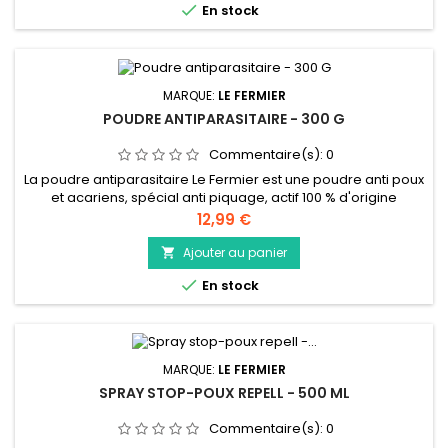

En stock
MARQUE:
LE FERMIER
POUDRE ANTIPARASITAIRE - 300 G
Commentaire(s):
0
La poudre antiparasitaire Le Fermier est une poudre anti poux
et acariens, spécial anti piquage, actif 100 % d'origine
naturelle pour volailles et oiseaux. La poudre antiparasites
Prix
12,99 €
fait partie des produits de soin de d'hygiène pour les oiseaux.
Ajouter au panier


En stock
MARQUE:
LE FERMIER
SPRAY STOP-POUX REPELL - 500 ML
Commentaire(s):
0