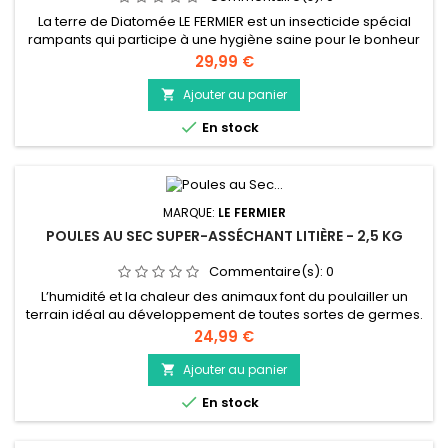
La terre de Diatomée LE FERMIER est un insecticide spécial
rampants qui participe à une hygiène saine pour le bonheur
de vos animaux : poule.... Composée de fossiles d’algues
Prix
29,99 €
marines microscopiques très coupants, la Terre de
Diatomée est une poudre qui permet de lutter contre les
Ajouter au panier

parasites et les insectes rampants présent dans vos

En stock
poulailler ou autres.
MARQUE:
LE FERMIER
POULES AU SEC SUPER-ASSÉCHANT LITIÈRE - 2,5 KG
Commentaire(s):
0
L’humidité et la chaleur des animaux font du poulailler un
terrain idéal au développement de toutes sortes de germes.
Assèchement, sols moins glissants, fumier plus sec,
Prix
24,99 €
diminution du risque de contamination, séchage corporel :
les bénéfices de l’asséchant litière sont nombreux, sans
Ajouter au panier

compter le gain en confort de l’animal. Sans phosphate,

En stock
biodégradable,...