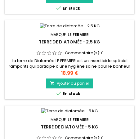
parasites et les insectes rampants présent dans vos

En stock
poulailler ou autres.
MARQUE:
LE FERMIER
TERRE DE DIATOMÉE - 2,5 KG
Commentaire(s):
0
La terre de Diatomée LE FERMIER est un insecticide spécial
rampants qui participe à une hygiène saine pour le bonheur
de vos animaux : poule.... Composée de fossiles d’algues
Prix
18,99 €
marines microscopiques très coupants, la Terre de
Diatomée est une poudre qui permet de lutter contre les
Ajouter au panier

parasites et les insectes rampants présent dans vos

En stock
poulailler ou autres.
MARQUE:
LE FERMIER
TERRE DE DIATOMÉE - 5 KG
Commentaire(s):
0