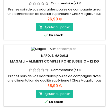
Commentaire(s):
0
Prenez soin de vos adorables poules de compagnie avec
une alimentation de qualité supérieure ! Chez Magalli, nous
comprenons à quel point vos poules sont importantes pour
Prix
26,90 €
vous, c’est pourquoi nous vous proposons des aliments pour
poules pondeuses spécialement conçus pour répondre à
Ajouter au panier

leurs besoins nutritionnels et assurer leur bien-être optimal.

En stock
MARQUE:
MAGALLI
MAGALLI - ALIMENT COMPLET PONDEUSE BIO - 12 KG
Commentaire(s):
0
Prenez soin de vos adorables poules de compagnie avec
une alimentation de qualité supérieure ! Chez Magalli, nous
comprenons à quel point vos poules sont importantes pour
Prix
38,90 €
vous, c’est pourquoi nous vous proposons des aliments pour
poules pondeuses spécialement conçus pour répondre à
Ajouter au panier

leurs besoins nutritionnels et assurer leur bien-être optimal.

En stock