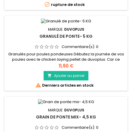

rupture de stock
MARQUE:
DUVOPLUS
GRANULÉ DE PONTE- 5 KG
Commentaire(s):
0
Granulés pour poules pondeuses Débutez la journée de vos
poules avec le chicken laying pellet de duvoplus. Car ce
granulé de ponte est plein de vitamines ainsi que de
Prix
11,90 €
minéraux, contribue à une ponte régulière. Un jardin plein de
vie et un panier plein d`œufs, voilà l`objectif que nous
Ajouter au panier

poursuivons chez duvoplus !

Derniers articles en stock
MARQUE:
DUVOPLUS
GRAIN DE PONTE MIX- 4,5 KG
Commentaire(s):
0