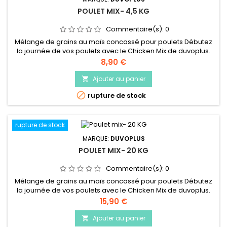
POULET MIX- 4,5 KG
Commentaire(s):
0
Mélange de grains au maïs concassé pour poulets Débutez
la journée de vos poulets avec le Chicken Mix de duvoplus.
Car ce mélange de grains à la fois délicieux et équilibré,
Prix
8,90 €
plein de graines, de céréales et de maïs concassé,
contribue à une vie heureuse. Un jardin plein de vie, voilà
Ajouter au panier

l’objectif que nous poursuivons chez duvoplus !

rupture de stock
rupture de stock
MARQUE:
DUVOPLUS
POULET MIX- 20 KG
Commentaire(s):
0
Mélange de grains au maïs concassé pour poulets Débutez
la journée de vos poulets avec le Chicken Mix de duvoplus.
Car ce mélange de grains à la fois délicieux et équilibré,
Prix
15,90 €
plein de graines, de céréales et de maïs concassé,
contribue à une vie heureuse. Un jardin plein de vie, voilà
Ajouter au panier

l’objectif que nous poursuivons chez duvoplus !