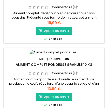
Commentaire(s):
0
Aliment complet idéal pour bien démarrer avec vos
poussins. Présenté sous forme de miettes, cet aliment
gourmand est très appétant et anti-gaspillage. Il favorise le
Prix
16,99 €
développement de vos poussins dès le premier jour de vie
et jusqu’à 5 semaines d’âge pour permettre une bonne
Ajouter au panier

croissance des jeunes volailles grâce à une alimentation

En stock
adaptée sans OGM (&lt;...
MARQUE:
DUVOPLUS
ALIMENT COMPLET PONDEUSE GRANULÉ 10 KG
Commentaire(s):
0
Aliment complet pondeuse Granulé Le secret d’une
production d’œufs régulière, d’une coquille solide et d’un
beau plumage, c’est de bien nourrir ses poules. Cet aliment
Prix
13,99 €
complet destiné aux pondeuses contient tous les nutriments
nécessaires à vos bêtes à plumes. Il est garanti sans OGM
Ajouter au panier

(&lt; 0,9%) et également disponible en bio.

En stock