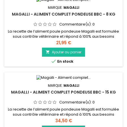
MARQUE:
MAGALLI
MAGALLI - ALIMENT COMPLET PONDEUSE BBC - 8 KG
Commentaire(s):
0
La recette de l’aliment poule pondeuse Magalli est formulée
sous contrôle vétérinaire et répond à 100% aux besoins
physiologiques de vos poules adultes préférées. Pour
Prix
21,95 €
apporter toujours plus de plaisir à nos petites gourmandes,
le muesli poule pondeuse Bleu-Blanc-Coeur est composé
Ajouter au panier

d’ingrédients gourmands et de qualité, rigoureusement

En stock
sélectionnés par nos...
MARQUE:
MAGALLI
MAGALLI - ALIMENT COMPLET PONDEUSE BBC - 15 KG
Commentaire(s):
0
La recette de l’aliment poule pondeuse Magalli est formulée
sous contrôle vétérinaire et répond à 100% aux besoins
physiologiques de vos poules adultes préférées. Pour
Prix
34,50 €
apporter toujours plus de plaisir à nos petites gourmandes,