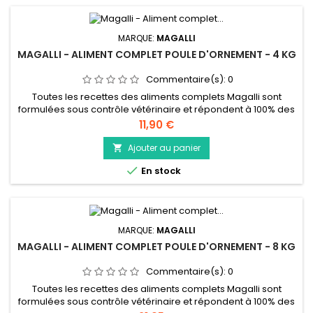
MARQUE:
MAGALLI
MAGALLI - ALIMENT COMPLET POULE D'ORNEMENT - 4 KG
Commentaire(s):
0
Toutes les recettes des aliments complets Magalli sont
formulées sous contrôle vétérinaire et répondent à 100% des
besoins physiologiques pour un âge donné. Pour apporter
Prix
11,90 €
toujours plus de plaisir à nos petites gourmandes, nous
sommes constamment à la recherche d’ingrédients
Ajouter au panier

appétissants et de produits de qualité pour l’alimentation de

En stock
vos poules. Ainsi,...
MARQUE:
MAGALLI
MAGALLI - ALIMENT COMPLET POULE D'ORNEMENT - 8 KG
Commentaire(s):
0
Toutes les recettes des aliments complets Magalli sont
formulées sous contrôle vétérinaire et répondent à 100% des