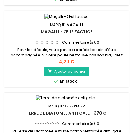
MARQUE:
MAGALLI
MAGALLI - ŒUF FACTICE
Commentaire(s):
0
Pour les débuts, votre poule a parfois besoin d’être
accompagnée. Si votre poule ne trouve pas son nid, l’œuf
factice est fait pour elle. En plaçant l’œuf factice dans le nid
Prix
4,20 €
de Magalli, elle comprendra que c’est le meilleur endroit
pour fabriquer son œuf et elle n’ira plus le cacher ailleurs.
Ajouter au panier

L’œuf factice Magalli peut être utilisé pour encourager la...

En stock
MARQUE:
LE FERMIER
TERRE DE DIATOMÉE ANTI GALE - 370 G
Commentaire(s):
0
La Terre de Diatomée est une action renforcée anti-gale