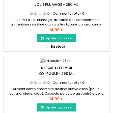
JOLIE PLUMAGE - 250 ML
Commentaire(s):
0
LE FERMIER Joli Plumage fait partie des compléments
alimentaires destiné aux volailles (poule, canard, dinde,
oie…). Il s’utilise à toutes les périodes où les plumes et la
Prix
14,99 €
peau ont besoin d’être renforcées (période
d’emplumement, lors du griffage ou du piquage…).
Ajouter au panier


En stock
MARQUE:
LE FERMIER
OXI POULE - 250 ML
Commentaire(s):
0
Aliment complémentaire destiné aux volailles (poule,
canard, dinde, oie…). Oxipoule participe au contrôle de la
flore intestinale et à l’équilibre du microbiote. Oxipoule
Prix
14,99 €
n’altère aucunement le gout et l’odeur des oeufs et de la
chair qui peuvent être consommés sans risque pendant la
Ajouter au panier

durée du traitement.