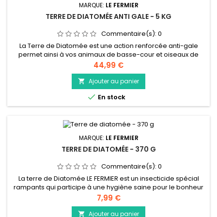
MARQUE:
LE FERMIER
TERRE DE DIATOMÉE ANTI GALE - 5 KG
Commentaire(s):
0
La Terre de Diatomée est une action renforcée anti-gale
permet ainsi à vos animaux de basse-cour et oiseaux de
retrouver bien-être et confort dans leur environnement de
Prix
44,99 €
vie. La gale des animaux est liée à un insecte acarien qui se
niche sous la peau et cause de nombreuses
Ajouter au panier

démangeaisons. La Terre de diatomée allie l’action répulsive

En stock
contre les insectes...
MARQUE:
LE FERMIER
TERRE DE DIATOMÉE - 370 G
Commentaire(s):
0
La terre de Diatomée LE FERMIER est un insecticide spécial
rampants qui participe à une hygiène saine pour le bonheur
de vos animaux : poule.... Composée de fossiles d’algues
Prix
7,99 €
marines microscopiques très coupants, la Terre de
Diatomée est une poudre qui permet de lutter contre les
Ajouter au panier
