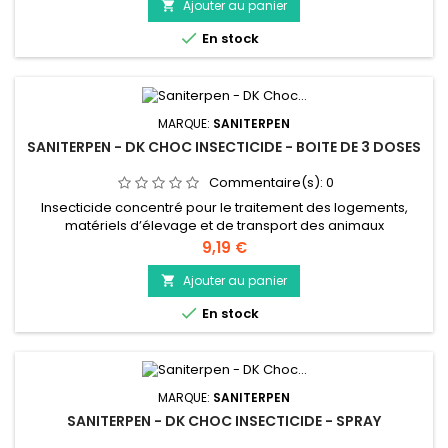
responsables de nombreuses maladies.
Ajouter au panier


En stock
MARQUE:
SANITERPEN
SANITERPEN - DK CHOC INSECTICIDE - BOITE DE 3 DOSES
Commentaire(s):
0
Insecticide concentré pour le traitement des logements,
matériels d’élevage et de transport des animaux
domestiques. Élimine les insectes volants et rampants de
Prix
9,19 €
l’habitat des animaux et de leurs abords : mouches,
moustiques, puces et poux rouges... Action choc et longue
Ajouter au panier

durée (8 semaines). Adulticide et larvicide. Double action :

En stock
par contact et ingestion....
MARQUE:
SANITERPEN
SANITERPEN - DK CHOC INSECTICIDE - SPRAY