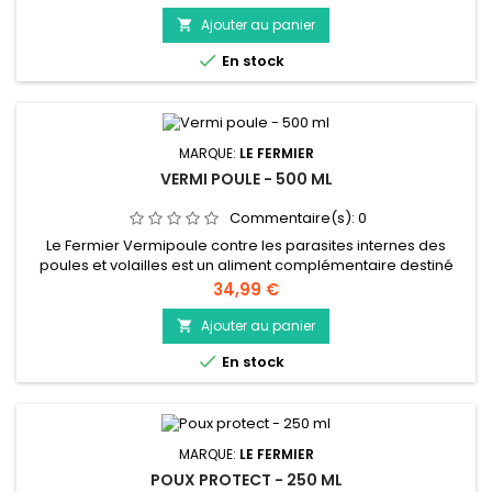
améliorer la résistance naturelle des volailles contre le
parasitisme interne. Vermipoule fait partie des compléments
Ajouter au panier

alimentaires qui n’altère aucunement le goût et l’odeur des

En stock
œufs...
MARQUE:
LE FERMIER
VERMI POULE - 500 ML
Commentaire(s):
0
Le Fermier Vermipoule contre les parasites internes des
poules et volailles est un aliment complémentaire destiné
aux volailles (poule, canard, dinde, oie…) qui contribue à
Prix
34,99 €
améliorer la résistance naturelle des volailles contre le
parasitisme interne. Vermipoule fait partie des compléments
Ajouter au panier

alimentaires qui n’altère aucunement le goût et l’odeur des

En stock
œufs...
MARQUE:
LE FERMIER
POUX PROTECT - 250 ML