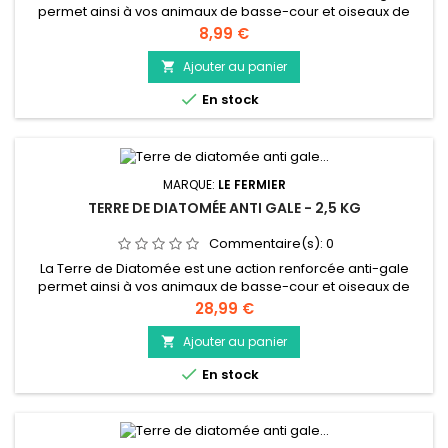
permet ainsi à vos animaux de basse-cour et oiseaux de
retrouver bien-être et confort dans leur environnement de
Prix
8,99 €
vie. La gale des animaux est liée à un insecte acarien qui se
niche sous la peau et cause de nombreuses
Ajouter au panier

démangeaisons. La Terre de diatomée allie l’action répulsive

En stock
contre les insectes...
MARQUE:
LE FERMIER
TERRE DE DIATOMÉE ANTI GALE - 2,5 KG
Commentaire(s):
0
La Terre de Diatomée est une action renforcée anti-gale
permet ainsi à vos animaux de basse-cour et oiseaux de
retrouver bien-être et confort dans leur environnement de
Prix
28,99 €
vie. La gale des animaux est liée à un insecte acarien qui se
niche sous la peau et cause de nombreuses
Ajouter au panier

démangeaisons. La Terre de diatomée allie l’action répulsive

En stock
contre les insectes...