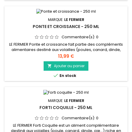
MARQUE:
LE FERMIER
PONTE ET CROISSANCE - 250 ML
Commentaire(s):
0
LE FERMIER Ponte et croissance fait partie des compléments
alimentaires destiné aux volailles (poules, canard, dinde,
oie…). Riches en vitamines et mineraux, Ponte &amp;
Prix
13,99 €
Croissance aide à la bonne croissance de vos poussins et
favorise aussi une ponte de qualité et régulière. Ce
Ajouter au panier

complément alimentaire n’altère aucunement le goût et

En stock
l’odeur des œufs et de...
MARQUE:
LE FERMIER
FORTI COQUILLE - 250 ML
Commentaire(s):
0
LE FERMIER Forti Coquille est un aliment complémentaire
destiné aux volailles (poule, canard, dinde, oie…) riche en