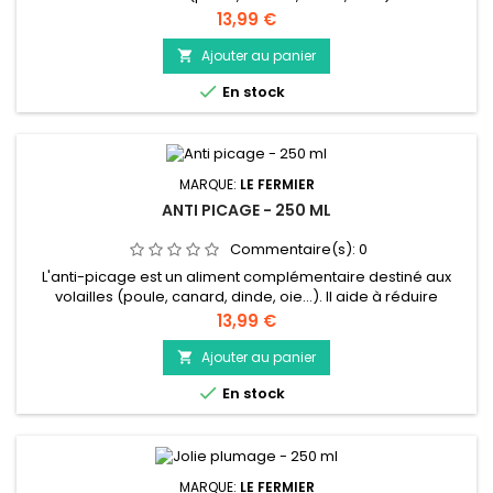
vitamine D3 et en calcium. L’association de ces 2 éléments
Prix
13,99 €
permet de renforcer la trame osseuse et ainsi d’améliorer la
qualité des œufs. Ce complément alimentaire n’altère
Ajouter au panier

aucunement le goût et l’odeur des œufs et de la chair qui

En stock
peuvent...
MARQUE:
LE FERMIER
ANTI PICAGE - 250 ML
Commentaire(s):
0
L'anti-picage est un aliment complémentaire destiné aux
volailles (poule, canard, dinde, oie…). Il aide à réduire
l'agressivité et à prévenir le picage des poules.
Prix
13,99 €
Ajouter au panier


En stock
MARQUE:
LE FERMIER