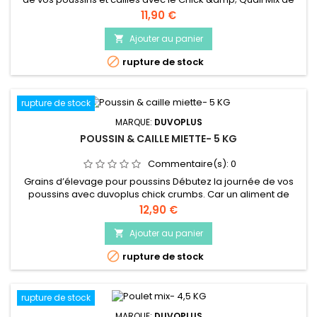
duvoplus. Car ce mélange de grains à la fois délicieux et
Prix
11,90 €
équilibré, plein de graines fines, de céréales et de maïs
concassé, contribue à une vie heureuse. Un jardin plein de
Ajouter au panier

vie, voilà l’objectif que nous poursuivons chez duvoplus !

rupture de stock
rupture de stock
MARQUE:
DUVOPLUS
POUSSIN & CAILLE MIETTE- 5 KG
Commentaire(s):
0
Grains d’élevage pour poussins Débutez la journée de vos
poussins avec duvoplus chick crumbs. Car un aliment de
départ et d’élevage délicieux et équilibré, plein de vitamines
Prix
12,90 €
et de minéraux, contribue à un développement optimal ainsi
qu’à une vie heureuse. Convient dès le premier jour jusqu’au
Ajouter au panier

premier œuf. Un jardin plein de vie, voilà l’objectif que nous...

rupture de stock
rupture de stock
MARQUE:
DUVOPLUS