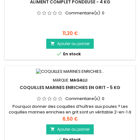
ALIMENT COMPLET PONDEUSE - 4 KG
Commentaire(s):
0
Prix
11,20 €
Ajouter au panier


En stock
MARQUE:
MAGALLI
COQUILLES MARINES ENRICHIES EN GRIT - 5 KG
Commentaire(s):
0
Pourquoi donner des coquilles d’huîtres aux poules ? Les
coquilles marines enrichies en grit sont un véritable 2-en-1 à
offrir au quotidien à sa poule.
Prix
6,50 €
Ajouter au panier


En stock