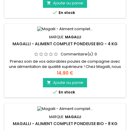
le muesli poule pondeuse Bleu-Blanc-Coeur est composé
Ajouter au panier

d’ingrédients gourmands et de qualité, rigoureusement

En stock
sélectionnés par nos...
MARQUE:
MAGALLI
MAGALLI - ALIMENT COMPLET PONDEUSE BIO - 4 KG
Commentaire(s):
0
Prenez soin de vos adorables poules de compagnie avec
une alimentation de qualité supérieure ! Chez Magalli, nous
comprenons à quel point vos poules sont importantes pour
Prix
14,90 €
vous, c’est pourquoi nous vous proposons des aliments pour
poules pondeuses spécialement conçus pour répondre à
Ajouter au panier

leurs besoins nutritionnels et assurer leur bien-être optimal.

En stock
MARQUE:
MAGALLI
MAGALLI - ALIMENT COMPLET PONDEUSE BIO - 8 KG