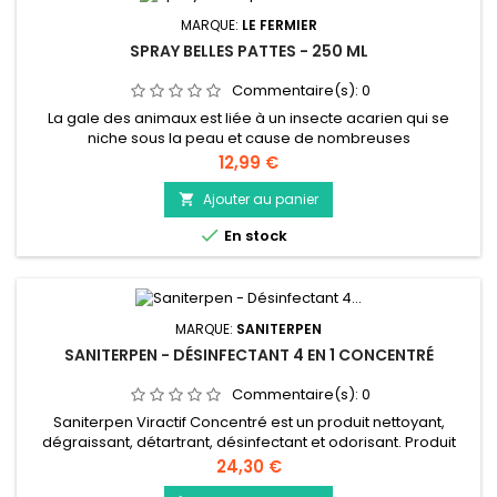
MARQUE:
LE FERMIER
SPRAY BELLES PATTES - 250 ML
Commentaire(s):
0
La gale des animaux est liée à un insecte acarien qui se
niche sous la peau et cause de nombreuses
démangeaisons. Elle se caractérise par un soulèvement des
Prix
12,99 €
écailles et un épaississement de la peau. Le Spray Anti-gale
Belles Pattes allie l’efficacité reconnue de l’huile essentielle
Ajouter au panier

de cade contre la gale, et le savon noir concentré connu

En stock
pour éliminer les...
MARQUE:
SANITERPEN
SANITERPEN - DÉSINFECTANT 4 EN 1 CONCENTRÉ
Commentaire(s):
0
Saniterpen Viractif Concentré est un produit nettoyant,
dégraissant, détartrant, désinfectant et odorisant. Produit
certifié selon le référentiel « Ecodetergent » il élimine
Prix
24,30 €
bactéries, champignons, levures et virus souvent