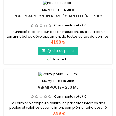
MARQUE:
LE FERMIER
POULES AU SEC SUPER-ASSÉCHANT LITIÈRE - 5 KG
Commentaire(s):
0
L’humidité et la chaleur des animaux font du poulailler un
terrain idéal au développement de toutes sortes de germes.
Assèchement, sols moins glissants, fumier plus sec,
Prix
41,99 €
diminution du risque de contamination, séchage corporel :
les bénéfices de l’asséchant litière sont nombreux, sans
Ajouter au panier

compter le gain en confort de l’animal. Sans phosphate,

En stock
biodégradable,...
MARQUE:
LE FERMIER
VERMI POULE - 250 ML
Commentaire(s):
0
Le Fermier Vermipoule contre les parasites internes des
poules et volailles est un aliment complémentaire destiné
aux volailles (poule, canard, dinde, oie…) qui contribue à
Prix
18,99 €