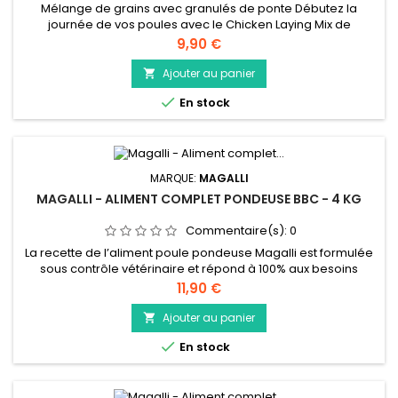
Mélange de grains avec granulés de ponte Débutez la
journée de vos poules avec le Chicken Laying Mix de
duvoplus. Car un mélange de grains à la fois délicieux et
Prix
9,90 €
équilibré, enrichi de granulés de ponte et plein de vitamines
ainsi que de minéraux, contribue à une ponte régulière et à
Ajouter au panier

une coquille d`œuf solide. Un jardin plein de vie et un panier

En stock
plein...
MARQUE:
MAGALLI
MAGALLI - ALIMENT COMPLET PONDEUSE BBC - 4 KG
Commentaire(s):
0
La recette de l’aliment poule pondeuse Magalli est formulée
sous contrôle vétérinaire et répond à 100% aux besoins
physiologiques de vos poules adultes préférées. Pour
Prix
11,90 €
apporter toujours plus de plaisir à nos petites gourmandes,
le muesli poule pondeuse Bleu-Blanc-Coeur est composé
Ajouter au panier

d’ingrédients gourmands et de qualité, rigoureusement

En stock
sélectionnés par nos...