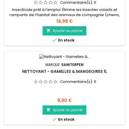
Commentaire(s):
0
Insecticide prêt à l’emploi. Élimine les insectes volants et
rampants de l’habitat des animaux de compagnie (chiens,
chats, rongeurs, lapins, oiseaux, poules...). Action choc et
Prix
14,99 €
longue durée (8 semaines). Double action : par contact et
ingestion. Protège l’animal des nuisances occasionnées par
Ajouter au panier

les insectes. S'utilise en intérieur et extérieur.

En stock
MARQUE:
SANITERPEN
NETTOYANT - GAMELLES & MANGEOIRES 1L
Commentaire(s):
0
Prix
8,90 €
Ajouter au panier


En stock