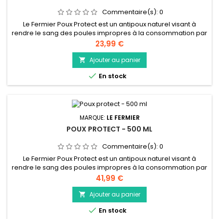
Commentaire(s):
0
Le Fermier Poux Protect est un antipoux naturel visant à
rendre le sang des poules impropres à la consommation par
les poux rouges. Faute de pouvoir se nourrir le pou meurt
Prix
23,99 €
rapidement. C'est un répulsif qui n’altère aucunement le gout
et l’odeur des œufs et de la chair qui peuvent être
Ajouter au panier

consommés sans risque pendant la durée du traitement.

En stock
MARQUE:
LE FERMIER
POUX PROTECT - 500 ML
Commentaire(s):
0
Le Fermier Poux Protect est un antipoux naturel visant à
rendre le sang des poules impropres à la consommation par
les poux rouges. Faute de pouvoir se nourrir le pou meurt
Prix
41,99 €
rapidement. C'est un répulsif qui n’altère aucunement le gout
et l’odeur des œufs et de la chair qui peuvent être
Ajouter au panier

consommés sans risque pendant la durée du traitement.

En stock