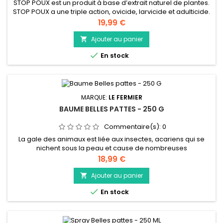
STOP POUX est un produit à base d’extrait naturel de plantes.
STOP POUX a une triple action, ovicide, larvicide et adulticide.
Par son mode d’action, STOP POUX ne permet pas le
Prix
19,99 €
développement de résistance croisée. STOP POUX agit
immédiatement par contact, est biodégradable et se
Ajouter au panier

pulvérise dans le bâtiment même en présence des animaux.

En stock
STOP POUX a une...
MARQUE:
LE FERMIER
BAUME BELLES PATTES - 250 G
Commentaire(s):
0
La gale des animaux est liée aux insectes, acariens qui se
nichent sous la peau et cause de nombreuses
démangeaisons. Le Baume Belles Pattes Le Fermier allie
Prix
18,99 €
l’efficacité reconnue de l’huile essentielle de cade contre la
gale des pattes, à d’autres ingrédients d’origine naturelle qui
Ajouter au panier

aident vos animaux à retrouver de belles pattes : les huiles...

En stock