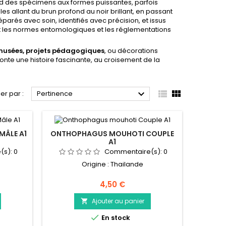
des spécimens aux formes puissantes, parfois
es allant du brun profond au noir brillant, en passant
parés avec soin, identifiés avec précision, et issus
t les normes entomologiques et les réglementations
 musées, projets pédagogiques
, ou décorations
te une histoire fascinante, au croisement de la



ier par :
Pertinence
MÂLE A1
ONTHOPHAGUS MOUHOTI COUPLE
A1
(s):
0
Commentaire(s):
0
Origine : Thailande
Prix
4,50 €
Ajouter au panier


En stock