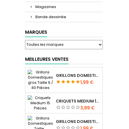
Magazines
Bande dessinée
MARQUES
MEILLEURES VENTES
GRILLONS DOMESTIQUES GROS TAILLE 6 / 40 PIÈCES
Prix
1,99 €
CRIQUETS MEDIUM 15 PIÈCES
Prix
3,99 €
GRILLONS DOMESTIQUES TAILLE 4 / 70 PIÈCES
Prix
1,99 €