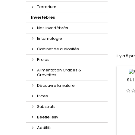
Terrarium
Invertébrés
Nos invertébrés
Entomologie
Cabinet de curiosités
Il y a 5 pr
Proies
Alimentation Crabes &
Crevettes
SU
Découvre la nature
Livres
Substrats
Beetle jelly
Additifs