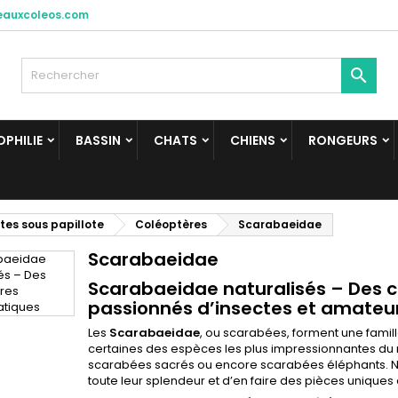
eauxcoleos.com

PHILIE
BASSIN
CHATS
CHIENS
RONGEURS
tes sous papillote
Coléoptères
Scarabaeidae
Scarabaeidae
Scarabaeidae naturalisés – Des 
passionnés d’insectes et amateur
Les
Scarabaeidae
, ou scarabées, forment une fami
certaines des espèces les plus impressionnantes du 
scarabées sacrés ou encore scarabées éléphants. N
toute leur splendeur et d’en faire des pièces uniques