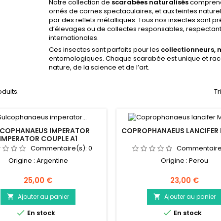
Notre collection de
scarabées naturalisés
comprend 
ornés de cornes spectaculaires, et aux teintes naturell
par des reflets métalliques. Tous nos insectes sont pré
d’élevages ou de collectes responsables, respectan
internationales.
Ces insectes sont parfaits pour les
collectionneurs,
entomologiques. Chaque scarabée est unique et racon
nature, de la science et de l’art.
oduits.
Tr
LCOPHANAEUS IMPERATOR
COPROPHANAEUS LANCIFER 
IMPERATOR COUPLE A1
Commentaire(s):
0
Commentaire
Origine : Argentine
Origine : Perou
Prix
Prix
25,00 €
23,00 €
Ajouter au panier
Ajouter au panier




En stock
En stock