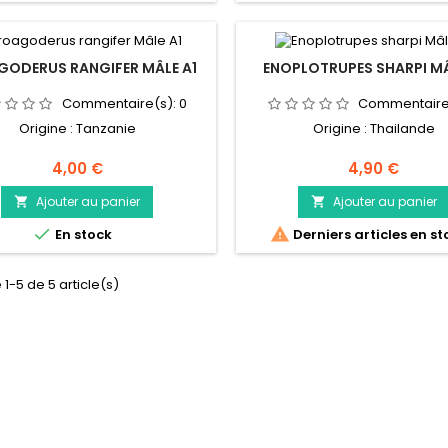
GODERUS RANGIFER MÂLE A1
ENOPLOTRUPES SHARPI MÂ
Commentaire(s):
0
Commentaire
Origine : Tanzanie
Origine : Thailande
Prix
Prix
4,00 €
4,90 €
Ajouter au panier
Ajouter au panier




En stock
Derniers articles en st
 1-5 de 5 article(s)