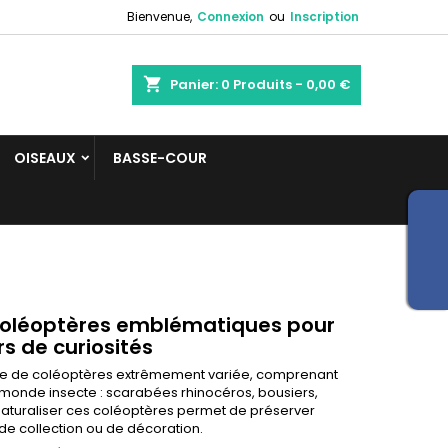
Bienvenue,
Connexion
ou
Inscription
shopping_cart
Panier:
0
Produits - 0,00 €
OISEAUX
BASSE-COUR
coléoptères emblématiques pour
s de curiosités
lle de coléoptères extrêmement variée, comprenant
monde insecte : scarabées rhinocéros, bousiers,
aturaliser ces coléoptères permet de préserver
 de collection ou de décoration.