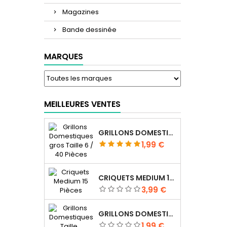
Magazines
Bande dessinée
MARQUES
MEILLEURES VENTES
GRILLONS DOMESTIQUES GROS TAILLE 6 / 40 PIÈCES
Prix
1,99 €
CRIQUETS MEDIUM 15 PIÈCES
Prix
3,99 €
GRILLONS DOMESTIQUES TAILLE 4 / 70 PIÈCES
Prix
1,99 €