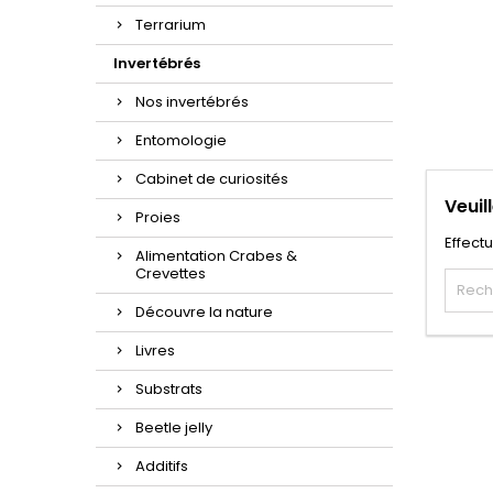
Terrarium
Invertébrés
Nos invertébrés
Entomologie
Cabinet de curiosités
Veuil
Proies
Effect
Alimentation Crabes &
Crevettes
Découvre la nature
Livres
Substrats
Beetle jelly
Additifs