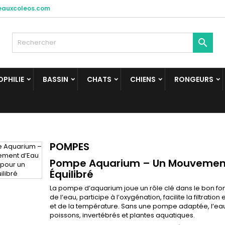
eauxcoleos.com

PHILIE
BASSIN
CHATS
CHIENS
RONGEURS
POMPES
Pompe Aquarium – Un Mouvement d
Équilibré
La pompe d’aquarium joue un rôle clé dans le bon fonc
de l’eau, participe à l’oxygénation, facilite la filtrat
et de la température. Sans une pompe adaptée, l’eau
poissons, invertébrés et plantes aquatiques.