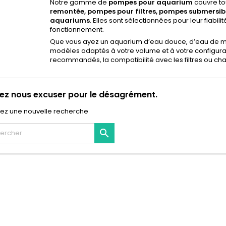
Notre gamme de
pompes pour aquarium
couvre to
remontée, pompes pour filtres, pompes submersib
aquariums
. Elles sont sélectionnées pour leur fiabili
fonctionnement.
Que vous ayez un aquarium d’eau douce, d’eau de m
modèles adaptés à votre volume et à votre configurati
recommandés, la compatibilité avec les filtres ou chau
lez nous excuser pour le désagrément.
uez une nouvelle recherche
