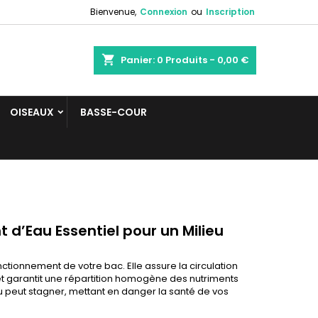
Bienvenue,
Connexion
ou
Inscription
shopping_cart
Panier:
0
Produits - 0,00 €
OISEAUX
BASSE-COUR
’Eau Essentiel pour un Milieu
tionnement de votre bac. Elle assure la circulation
ion et garantit une répartition homogène des nutriments
 peut stagner, mettant en danger la santé de vos