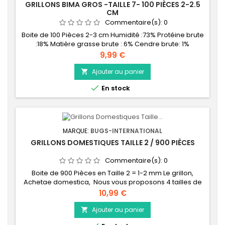
GRILLONS BIMA GROS -TAILLE 7- 100 PIÈCES 2-2.5
CM
Commentaire(s):
0
Boite de 100 Pièces 2-3 cm Humidité :73% Protéine brute
:18% Matière grasse brute : 6% Cendre brute: 1%
Prix
9,99 €
Ajouter au panier


En stock
MARQUE:
BUGS-INTERNATIONAL
GRILLONS DOMESTIQUES TAILLE 2 / 900 PIÈCES
Commentaire(s):
0
Boite de 900 Pièces en Taille 2 = 1-2 mm Le grillon,
Achetae domestica, Nous vous proposons 4 tailles de
grillons, afin de bien respecter les proportions
Prix
10,99 €
insecte/animal. La taille correspond au nombre de
mues que le grillon a effectué depuis sa naissance : -
Ajouter au panier

Taille 2 : environ 1-2 mm (2 mues) - Taille 3 : environ 5-7