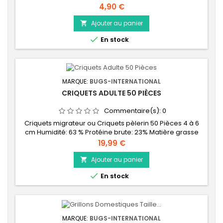
Prix
4,90 €
Ajouter au panier


En stock
MARQUE:
BUGS-INTERNATIONAL
CRIQUETS ADULTE 50 PIÈCES
Commentaire(s):
0
Criquets migrateur ou Criquets pèlerin 50 Pièces 4 à 6
cm Humidité: 63 % Protéine brute: 23% Matière grasse
brute: 8% Cendre brute: 1%
Prix
19,99 €
Ajouter au panier


En stock
MARQUE:
BUGS-INTERNATIONAL