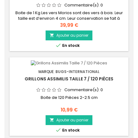
Commentaire(s):
0
Boite de 1 Kg Les vers Morios sont des vers à bois. Leur
taille est d’environ 4 cm. Leur conservation se fait à
température ambiante. Ils doivent être toujours bien
Prix
39,99 €
nourri avec du son, des céréales, des végétaux, et
parfois des morceaux de bois en décomposition.
Ajouter au panier


En stock
MARQUE:
BUGS-INTERNATIONAL
GRILLONS ASSIMILIS TAILLE 7 / 120 PIÈCES
Commentaire(s):
0
Boite de 120 Pièces 2-2.5 cm
Prix
10,99 €
Ajouter au panier


En stock