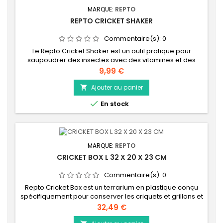
MARQUE:
REPTO
REPTO CRICKET SHAKER
Commentaire(s):
0
Le Repto Cricket Shaker est un outil pratique pour
saupoudrer des insectes avec des vitamines et des
minéraux et les donner ensuite facilement à vos
Prix
9,99 €
animaux.
Ajouter au panier


En stock
MARQUE:
REPTO
CRICKET BOX L 32 X 20 X 23 CM
Commentaire(s):
0
Repto Cricket Box est un terrarium en plastique conçu
spécifiquement pour conserver les criquets et grillons et
les distribuer à vos animaux. Les grillons vont se cacher
Prix
32,49 €
dans les tubes, et seront donc faciles à attraper pour