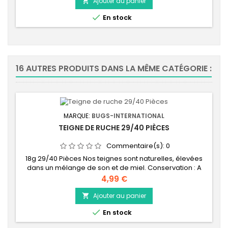
nourrir vos animaux. Boîtier anti évasion, même lorsque
Ajouter au panier

les tubes d'alimentation sont retirés : les valves en

En stock
assurent...
16 AUTRES PRODUITS DANS LA MÊME CATÉGORIE :
MARQUE:
BUGS-INTERNATIONAL
TEIGNE DE RUCHE 29/40 PIÈCES
Commentaire(s):
0
18g 29/40 Pièces Nos teignes sont naturelles, élevées
dans un mélange de son et de miel. Conservation : A
température ambiante elles se développent vite, sous
Prix
4,99 €
15 jours. Passer vos commandes avant Dimanche 21h00
Pour recevoir votre commande la semaine qui suit !!!
Ajouter au panier

Afin de garantir une fraicheur maximum de vos insectes

En stock
vivants, nous effectuons un stock...