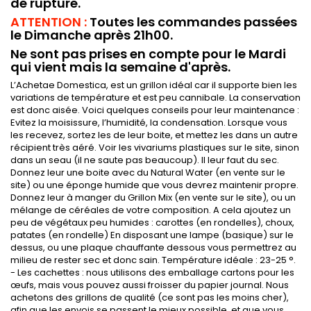
de rupture.
ATTENTION :
Toutes les commandes passées
le Dimanche après 21h00.
Ne sont pas prises en compte pour le Mardi
qui vient mais la semaine d'après.
L’Achetae Domestica, est un grillon idéal car il supporte bien les
variations de température et est peu cannibale. La conservation
est donc aisée. Voici quelques conseils pour leur maintenance :
Evitez la moisissure, l’humidité, la condensation. Lorsque vous
les recevez, sortez les de leur boite, et mettez les dans un autre
récipient très aéré. Voir les vivariums plastiques sur le site, sinon
dans un seau (il ne saute pas beaucoup). Il leur faut du sec.
Donnez leur une boite avec du Natural Water (en vente sur le
site) ou une éponge humide que vous devrez maintenir propre.
Donnez leur à manger du Grillon Mix (en vente sur le site), ou un
mélange de céréales de votre composition. A cela ajoutez un
peu de végétaux peu humides : carottes (en rondelles), choux,
patates (en rondelle) En disposant une lampe (basique) sur le
dessus, ou une plaque chauffante dessous vous permettrez au
milieu de rester sec et donc sain. Température idéale : 23-25 °.
- Les cachettes : nous utilisons des emballage cartons pour les
œufs, mais vous pouvez aussi froisser du papier journal. Nous
achetons des grillons de qualité (ce sont pas les moins cher),
afin que les envois se passent le mieux possible, et que vous