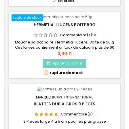

En stock
mm (3 mues) - Taille 4 : environ...
rupture de stock
HERMETIA ILLUCENS BOITE 50G
Commentaire(s):
0
Mouche soldat noire. Hermetia illucens Boite de 50 g
Ces larves contiennent un taux de calcium plus de 60
fois plus élevé que des vers de farines, ainsi qu’un taux
Prix
3,99 €
de phosphore très élevé, ce qui est extrêmement
bénéfique pour vos reptiles.
Ajouter au panier


rupture de stock
MARQUE:
BUGS-INTERNATIONAL
BLATTES DUBIA GROS 9 PIÈCES
Commentaire(s):
1
9 Pièces large 4 à 5 cm pour les plus grosse