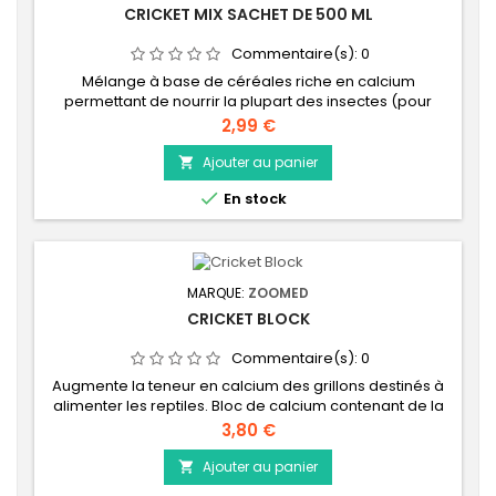
CRICKET MIX SACHET DE 500 ML
Commentaire(s):
0
Mélange à base de céréales riche en calcium
permettant de nourrir la plupart des insectes (pour
grillons, criquets, vers de farine, vers morios). En
Prix
2,99 €
enrichissant vos grillons vous enrichissez vos reptiles.
Nouveau conditionnement
Ajouter au panier


En stock
MARQUE:
ZOOMED
CRICKET BLOCK
Commentaire(s):
0
Augmente la teneur en calcium des grillons destinés à
alimenter les reptiles. Bloc de calcium contenant de la
nourriture pour augmenter la valeur nutritionnelle des
Prix
3,80 €
grillons. Facile à utiliser! Il suffit de placer le bloc dans le
bac avec les grillons.
Ajouter au panier
