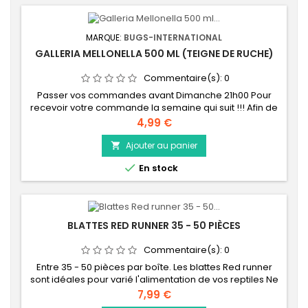
MARQUE:
BUGS-INTERNATIONAL
GALLERIA MELLONELLA 500 ML (TEIGNE DE RUCHE)
Commentaire(s):
0
Passer vos commandes avant Dimanche 21h00 Pour
recevoir votre commande la semaine qui suit !!! Afin de
garantir une fraicheur maximum de vos insectes vivants,
Prix
4,99 €
nous effectuons un stock d'insectes vivants à la
semaine. C'est la raison pour laquelle nous vous
Ajouter au panier

demandons votre commande avant le Dimanche 21h00

En stock
dernier délai afin que pour la semaine qui suit...
BLATTES RED RUNNER 35 - 50 PIÈCES
Commentaire(s):
0
Entre 35 - 50 pièces par boîte. Les blattes Red runner
sont idéales pour varié l'alimentation de vos reptiles Ne
grimpe pas au parois lisse Extrêmement facile
Prix
7,99 €
d'élevage Passer vos commandes