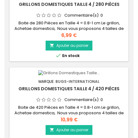
GRILLONS DOMESTIQUES TAILLE 4 / 280 PIÈCES
Commentaire(s):
0
Boite de 280 Pièces en Taille 4 = 0.8-1 cm Le grillon,
Achetae domestica, Nous vous proposons 4 tailles de
grillons, afin de bien respecter les proportions
Prix
6,99 €
insecte/animal. La taille correspond au nombre de
mues que le grillon a effectué depuis sa naissance : -
Ajouter au panier

Taille 2 : environ 1-2 mm (2 mues) Mico - Taille 3 : environ

En stock
5-7 mm (3 mues) Petit - Taille 4...
MARQUE:
BUGS-INTERNATIONAL
GRILLONS DOMESTIQUES TAILLE 4 / 420 PIÈCES
Commentaire(s):
0
Boite de 420 Pièces en Taille 4 = 0.8-1 cm Le grillon,
Achetae domestica, Nous vous proposons 4 tailles de
grillons, afin de bien respecter les proportions
Prix
10,99 €
insecte/animal. La taille correspond au nombre de
mues que le grillon a effectué depuis sa naissance : -
Ajouter au panier

Taille 2 : environ 1-2 mm (2 mues) Mico - Taille 3 : environ