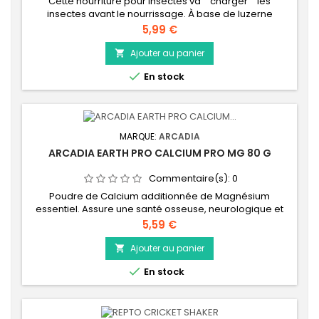
Cette nourriture pour insectes va ""charger"" les
insectes avant le nourrissage. À base de luzerne
cultivée au Royaume-Uni avec des vitamines et des
Prix
5,99 €
minéraux à spectre complet. Caroténoïde puissant pour
la production de vitamine A et pollen d'abeille pour la
Ajouter au panier

digestion et le bien-être général. Convient à tous les

En stock
animaux exotiques. Non toxique et sans...
MARQUE:
ARCADIA
ARCADIA EARTH PRO CALCIUM PRO MG 80 G
Commentaire(s):
0
Poudre de Calcium additionnée de Magnésium
essentiel. Assure une santé osseuse, neurologique et
musculaire optimale. Indispensable pour l'assimilation
Prix
5,59 €
naturelle, le stockage et l'utilisation du Calcium.
INGRÉDIENTS 90 % de carbonate de calcium 10%
Ajouter au panier

Carbonate de Magnésium"USP1Facile à saupoudrer au-

En stock
dessus de la nourriture (vivante) pour ajouter du
calcium...