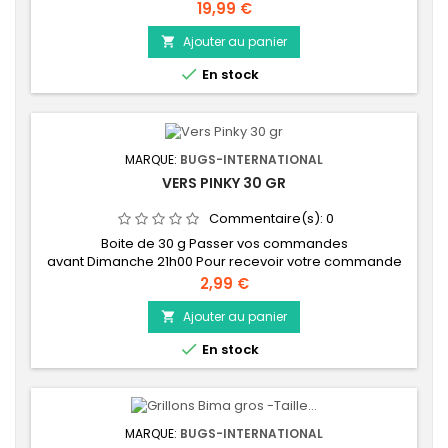
Prix
19,99 €
Ajouter au panier


En stock
MARQUE:
BUGS-INTERNATIONAL
VERS PINKY 30 GR
Commentaire(s):
0
Boite de 30 g Passer vos commandes
avant Dimanche 21h00 Pour recevoir votre commande
la semaine qui suit !!! Afin de garantir une fraicheur
Prix
2,99 €
maximum de vos insectes vivants, nous effectuons un
stock d'insectes vivants à la semaine. C'est la raison
Ajouter au panier

pour laquelle nous vous demandons votre commande

En stock
avant le Dimanche 21h00 dernier délai afin que pour la...
MARQUE:
BUGS-INTERNATIONAL