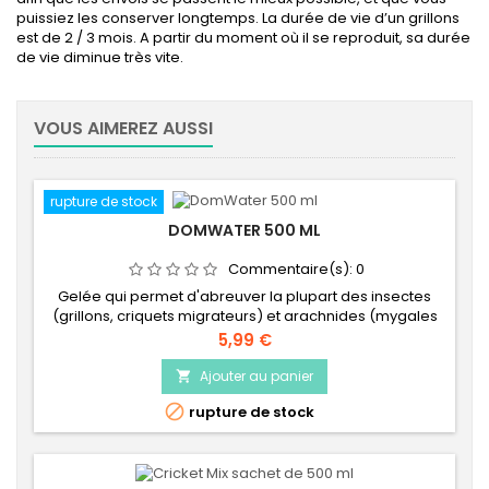
puissiez les conserver longtemps. La durée de vie d’un grillons
est de 2 / 3 mois. A partir du moment où il se reproduit, sa durée
de vie diminue très vite.
VOUS AIMEREZ AUSSI
rupture de stock
DOMWATER 500 ML
Commentaire(s):
0
Gelée qui permet d'abreuver la plupart des insectes
(grillons, criquets migrateurs) et arachnides (mygales
et scorpions) et d'éviter les risques de noyade. Lorsque
Prix
5,99 €
la gelée diminue, il suffit de rajouter de l’eau et elle se
reforme. Jeter lorsque la gelée est trop sale. Pot de 500
Ajouter au panier

ml. Rapport qualité prix / imbattable.

rupture de stock