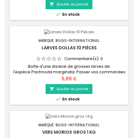
avant Dimanche 21h00 Pour recevoir votre commande
Ajouter au panier

la semaine qui suit !!! Afin de garantir une fraicheur

En stock
maximum de vos insectes vivants, nous effectuons un
stock...
MARQUE:
BUGS-INTERNATIONAL
LARVES DOLLAS 10 PIÈCES
Commentaire(s):
0
Boîte d'une dizaine de grosses larves de
l'espèce Pachnoda marginata. Passer vos commandes
avant Dimanche 21 h Pour recevoir votre commande
Prix
5,99 €
cette semaine !!! Afin de garantir une fraicheur
maximum de vos insectes vivants, nous effectuons un
Ajouter au panier

stock d'insectes vivants à la semaine. C'est la raison

En stock
pour laquelle nous vous demandons votre commande
avant le...
MARQUE:
BUGS-INTERNATIONAL
VERS MORIOS GROS 1 KG