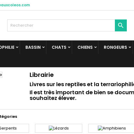
eauxcoleos.com

PHILIE
BASSIN
CHATS
CHIENS
RONGEURS
Librairie
Livres sur les reptiles et la terrariophili
Il est très important de bien se docu
souhaitez élever.
tégories