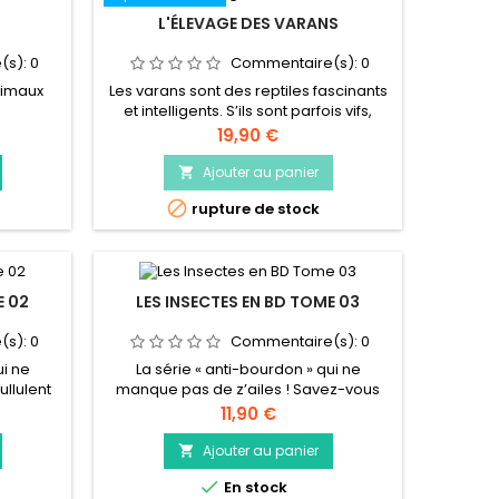
L'ÉLEVAGE DES VARANS
(s):
0
Commentaire(s):
0
nimaux
Les varans sont des reptiles fascinants
et intelligents. S’ils sont parfois vifs,
certains peuvent devenir de calmes
Prix
19,90 €
compagnons, mais dans tous les cas,
ils ont une « personnalité » et un
Ajouter au panier

comportement qui laissent rarement

rupture de stock
indifférent. Selon leur taille ou leurs
habitudes, leur élevage diffère.
E 02
LES INSECTES EN BD TOME 03
(s):
0
Commentaire(s):
0
ui ne
La série « anti-bourdon » qui ne
ullulent
manque pas de z’ailes ! Savez-vous
ont aussi
que les termitières sont climatisées ?
Prix
11,90 €
lobe. Du
Que les abeilles ont une langue ? Qu'il
cales et
existe des fourmis pot-de-miel ? Que
Ajouter au panier

ndes
la guêpe ammophile utilise des outils ?

En stock
uotidien,
Ou encore que depuis toujours,