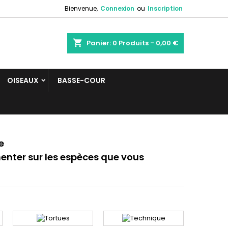
Bienvenue,
Connexion
ou
Inscription
shopping_cart
Panier:
0
Produits - 0,00 €
OISEAUX
BASSE-COUR
e
menter sur les espèces que vous