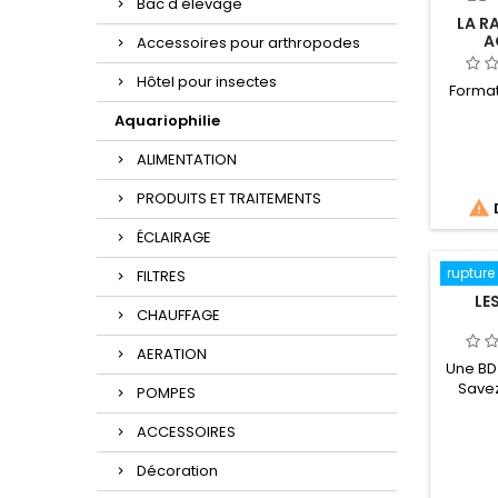
Bac d'élevage
LA R
A
Accessoires pour arthropodes
Hôtel pour insectes
Format
Aquariophilie
ALIMENTATION
PRODUITS ET TRAITEMENTS

ÉCLAIRAGE
rupture
FILTRES
LE
CHAUFFAGE
AERATION
Une BD
Savez
POMPES
peuv
agita
ACCESSOIRES
communi
les par
Décoration
que la