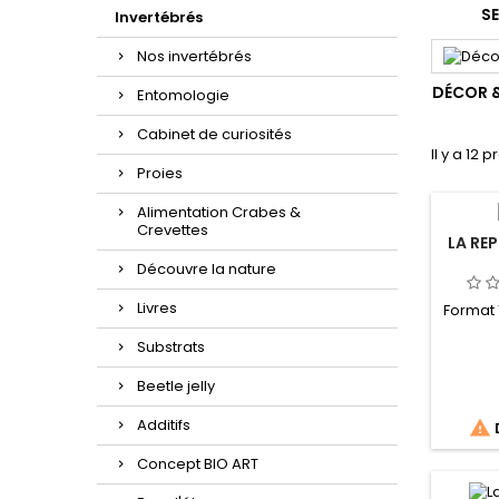
S
Invertébrés
Nos invertébrés
DÉCOR 
Entomologie
Cabinet de curiosités
Il y a 12 p
Proies
Alimentation Crabes &
Crevettes
LA RE
Découvre la nature
Livres
Format 
Substrats
Beetle jelly
Additifs

Concept BIO ART