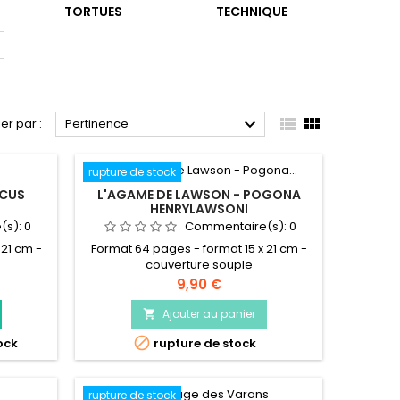
TORTUES
TECHNIQUE



ier par :
Pertinence
rupture de stock
SCUS
L'AGAME DE LAWSON - POGONA
HENRYLAWSONI
(s):
0
Commentaire(s):
0
 21 cm -
Format 64 pages - format 15 x 21 cm -
couverture souple
Prix
9,90 €
Ajouter au panier


ock
rupture de stock
rupture de stock