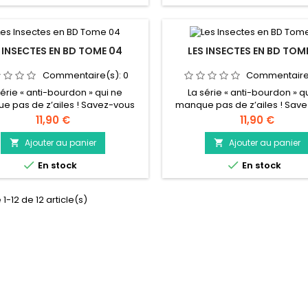
 en les faisant tomber dans un
nous répugnent ou nous fascin
 diabolique ? Entre humour et
pourtant, on les connaît peu.…
vérité scientifique,...
cette BD à la...
 INSECTES EN BD TOME 04
LES INSECTES EN BD TOM
Commentaire(s):
0
Commentaire
série « anti-bourdon » qui ne
La série « anti-bourdon » q
e pas de z’ailes ! Savez-vous
manque pas de z’ailes ! Sav
nt distinguer les différentes
qu’il y a très longtemps il exis
Prix
Prix
11,90 €
11,90 €
es d’insectes ? Savezvous qu’il
libellules de 30 centimèt
des chenilles qui se font passer
d’envergure ? Savez-vous qu’il 
Ajouter au panier
Ajouter au panier


es serpents pour se protéger ?
une fourmi vampire et que q


En stock
En stock
vez-vous qu’il existe aussi des
part dans le monde on a déc
ux qui se font passer pour des
des papillons caniche tout m
es ? Et la fourmi panda, vous la
Savez-vous ce qu’est
1-12 de 12 article(s)
connaissez, la...
l’archéoentomologie et qu
insectes...