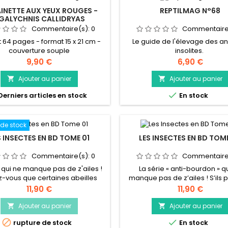
AINETTE AUX YEUX ROUGES -
REPTILMAG N°68
GALYCHNIS CALLIDRYAS
Commentaire(s):
0
Commentaire
 64 pages - format 15 x 21 cm -
Le guide de l'élevage des a
couverture souple
insolites.
Prix
Prix
9,90 €
6,90 €
Ajouter au panier
Ajouter au panier



Derniers articles en stock
En stock
 de stock
S INSECTES EN BD TOME 01
LES INSECTES EN BD TOM
Commentaire(s):
0
Commentaire
 qui ne manque pas de z'ailes !
La série « anti-bourdon » q
-vous que certaines abeilles
manque pas de z’ailes ! S’ils p
ent tuer un frelon rien qu’en
dans nos jardins, les insectes s
Prix
Prix
11,90 €
11,90 €
nt les ailes ? Que les termites
présents aux quatre coins du g
quent en se tapant la tête sur
cercle polaire aux forêts tropi
Ajouter au panier
Ajouter au panier


ois de la termitière ? Ou encore
du désert aux plus profo


rupture de stock
En stock
 larve du fourmilion attrape ses
cavernes, ils partagent notre q