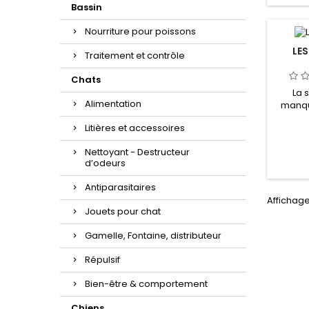
proies
Bassin
piège
Nourriture pour poissons
LES
Traitement et contrôle
Chats
La 
Alimentation
manqu
comme
Litières et accessoires
famill
existe 
Nettoyant - Destructeur
pour d
d’odeurs
Mais sa
oisea
Antiparasitaires
chenill
Affichage 
Jouets pour chat
Gamelle, Fontaine, distributeur
Répulsif
Bien-être & comportement
Chiens