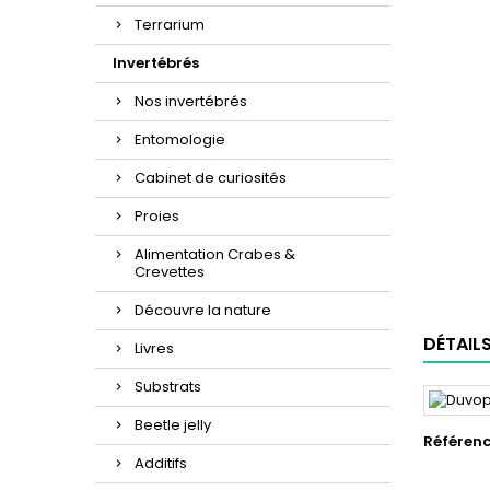
Terrarium
Invertébrés
Nos invertébrés
Entomologie
Cabinet de curiosités
Proies
Alimentation Crabes &
Crevettes
Découvre la nature
DÉTAIL
Livres
Substrats
Beetle jelly
Référen
Additifs