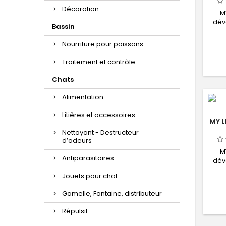
Décoration
M
dév
Bassin
sé
Nourriture pour poissons
nutr
Traitement et contrôle
Chats
Alimentation
Litières et accessoires
MY L
Nettoyant - Destructeur
d’odeurs
M
Antiparasitaires
dév
Jouets pour chat
sé
nutr
Gamelle, Fontaine, distributeur
Répulsif