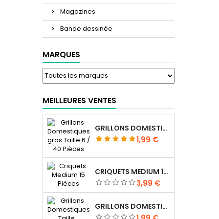
Magazines
Bande dessinée
MARQUES
MEILLEURES VENTES
GRILLONS DOMESTIQUES GROS TAILLE 6 / 40 PIÈCES
Prix
1,99 €
CRIQUETS MEDIUM 15 PIÈCES
Prix
3,99 €
GRILLONS DOMESTIQUES TAILLE 4 / 70 PIÈCES
Prix
1,99 €