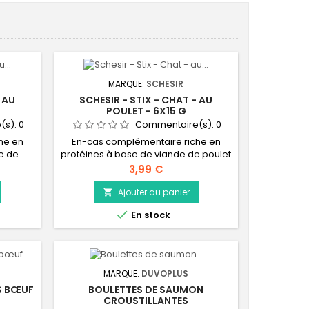
MARQUE:
SCHESIR
- AU
SCHESIR - STIX - CHAT - AU
POULET - 6X15 G
(s):
0
Commentaire(s):
0
he en
En-cas complémentaire riche en
e de
protéines à base de viande de poulet
 une
dans une mousse crémeuse.
Prix
3,99 €
Ajouter au panier


En stock
MARQUE:
DUVOPLUS
S BŒUF
BOULETTES DE SAUMON
CROUSTILLANTES