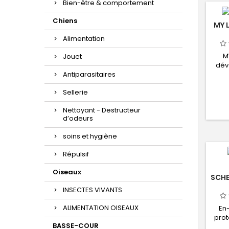
Bien-être & comportement
Chiens
MY 
Alimentation
M
Jouet
dév
Antiparasitaires
sé
Sellerie
Nettoyant - Destructeur
d’odeurs
soins et hygiène
Répulsif
Oiseaux
SCHE
INSECTES VIVANTS
ALIMENTATION OISEAUX
En
prot
BASSE-COUR