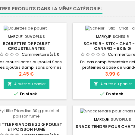
TRES PRODUITS DANS LA MÊME CATÉGORIE :
MARQUE:
DUVOPLUS
MARQUE:
SCHESIR
BOULETTES DE POULET
SCHESIR - STIX - CHAT 
CROUSTILLANTES
CANARD - 6X15 G
Commentaire(s):
0
Commentaire
es croustillantes au poulet Sans
En-cas complémentaire ric
res ajoutés &amp; sans arômes
protéines à base de viand
ficiels Mâcher soutient une bonne
canard et de poulet dans
Prix
Prix
2,45 €
3,99 €
ène dentaire Riche en protéines
mousse crémeuse.
nimales : bonne digestibilité
Ajouter au panier
Ajouter au panier


Délicieuse collation


En stock
En stock
MARQUE:
DUVOPLUS
LITTLE FRIANDISE 30 G POULET
SNACK TENDRE POUR CHAT
ET POISSON FUMÉ