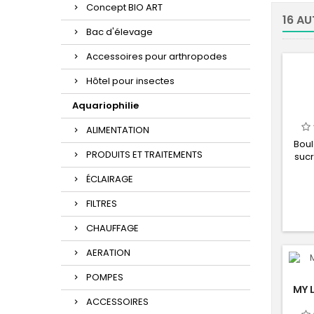
Concept BIO ART
16 AU
Bac d'élevage
Accessoires pour arthropodes
Hôtel pour insectes
Aquariophilie
ALIMENTATION
Boul
PRODUITS ET TRAITEMENTS
suc
arti
ÉCLAIRAGE
hygi
a
FILTRES
CHAUFFAGE
AERATION
POMPES
MY 
ACCESSOIRES