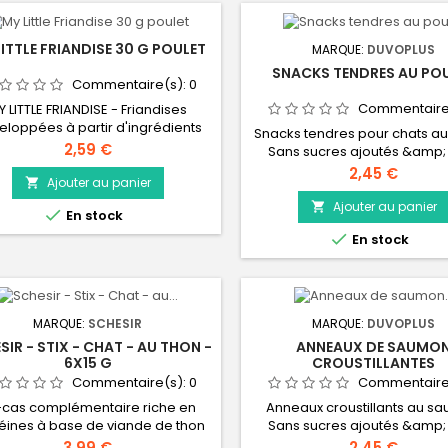
LITTLE FRIANDISE 30 G POULET
MARQUE:
DUVOPLUS
SNACKS TENDRES AU PO
Commentaire(s):
0
Commentaire
Y LITTLE FRIANDISE - Friandises
eloppées à partir d'ingrédients
Snacks tendres pour chats au
naturels minutieusement
Prix
2,59 €
Sans sucres ajoutés &amp;
lectionnés pour leurs bienfaits
arômes artificiels Riche en pr
Prix
2,45 €
nutritionnels. Filet de poulet.
Ajouter au panier

animales : bonne digestibi
Délicieux en-cas Avec de la V
Ajouter au panier


En stock
E : maintient un système immu

En stock
sain
MARQUE:
SCHESIR
MARQUE:
DUVOPLUS
SIR - STIX - CHAT - AU THON -
ANNEAUX DE SAUMO
6X15 G
CROUSTILLANTES
Commentaire(s):
0
Commentaire
-cas complémentaire riche en
Anneaux croustillants au s
éines à base de viande de thon
Sans sucres ajoutés &amp;
dans une mousse crémeuse.
arômes artificiels Mâcher so
Prix
Prix
3,99 €
2,45 €