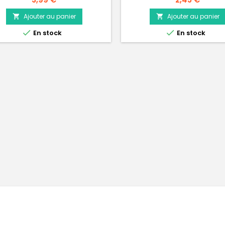
une bonne hygiène dentaire R
protéines animales : bo
Ajouter au panier
Ajouter au panier


digestibilité Délicieuse coll


En stock
En stock