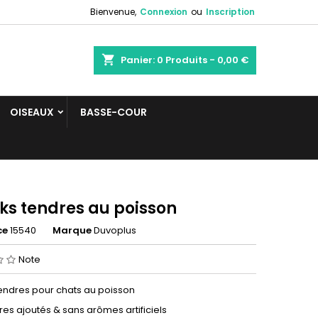
Bienvenue,
Connexion
ou
Inscription
shopping_cart
Panier:
0
Produits - 0,00 €
OISEAUX
BASSE-COUR
ks tendres au poisson
ce
15540
Marque
Duvoplus
Note
endres pour chats au poisson
es ajoutés & sans arômes artificiels