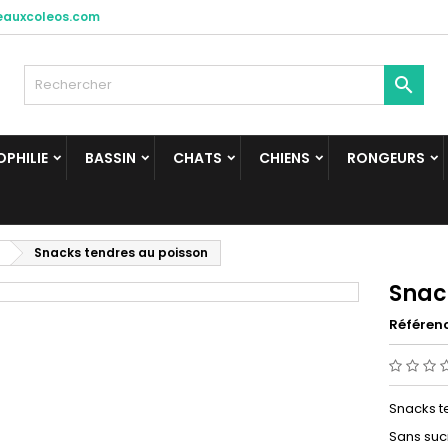
eauxcoleos.com

PHILIE
BASSIN
CHATS
CHIENS
RONGEURS
Snacks tendres au poisson
Snac
Référen
Snacks t
Sans sucr