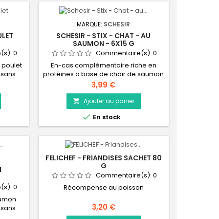
MARQUE:
SCHESIR
ULET
SCHESIR - STIX - CHAT - AU
SAUMON - 6X15 G
(s):
0
Commentaire(s):
0
 poulet
En-cas complémentaire riche en
 sans
protéines à base de chair de saumon
otéines
et de maquereau dans une mousse
Prix
3,99 €
lité
crémeuse.
itamine
Ajouter au panier

nitaire

En stock
FELICHEF - FRIANDISES SACHET 80
G
N
Commentaire(s):
0
(s):
0
Récompense au poisson
aumon
Prix
3,20 €
 sans
utient