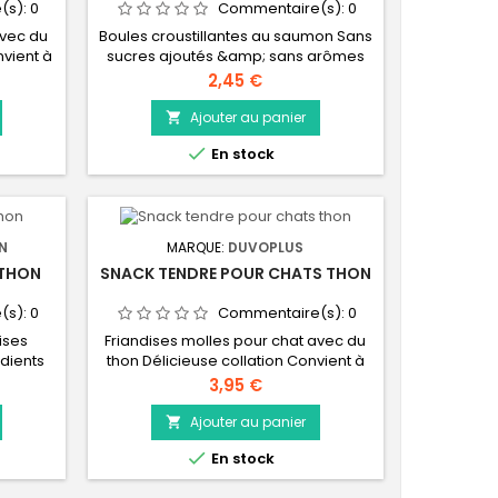
(s):
0
Commentaire(s):
0
avec du
Boules croustillantes au saumon Sans
nvient à
sucres ajoutés &amp; sans arômes
atières
artificiels Mâcher soutient une bonne
Prix
2,45 €
un pot
hygiène dentaire Riche en protéines
animales : bonne digestibilité
Ajouter au panier

Délicieuse collation

En stock
IN
MARQUE:
DUVOPLUS
 THON
SNACK TENDRE POUR CHATS THON
(s):
0
Commentaire(s):
0
dises
Friandises molles pour chat avec du
dients
thon Délicieuse collation Convient à
t
toutes les races Avec des matières
Prix
3,95 €
faits
premières naturelles Dans un pot
age.
refermable pratique
Ajouter au panier


En stock