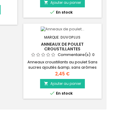
Ajouter au panier

iche en
nne

En stock
ation
MARQUE:
DUVOPLUS
ANNEAUX DE POULET
CROUSTILLANTES
Commentaire(s):
0
Anneaux croustillants au poulet Sans
sucres ajoutés &amp; sans arômes
artificiels Mâcher soutient une bonne
Prix
2,45 €
hygiène dentaire Riche en protéines
animales : bonne digestibilité
Ajouter au panier

Délicieuse collation Riche en

En stock
protéines animales : bonne
digestibilité