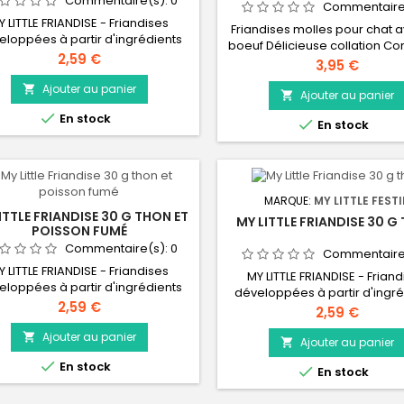
Commentaire(s):
0
Commentaire
Y LITTLE FRIANDISE - Friandises
Friandises molles pour chat 
eloppées à partir d'ingrédients
boeuf Délicieuse collation Co
naturels minutieusement
Prix
2,59 €
toutes les races Avec des m
Prix
3,95 €
lectionnés pour leurs bienfaits
premières naturelles Dans 
itionnels. Au poulet et au poisson
Ajouter au panier

refermable pratiquE
Ajouter au panier

fumé.

En stock

En stock
MARQUE:
MY LITTLE FEST
ITTLE FRIANDISE 30 G THON ET
MY LITTLE FRIANDISE 30 G
POISSON FUMÉ
Commentaire(s):
0
Commentaire
Y LITTLE FRIANDISE - Friandises
MY LITTLE FRIANDISE - Frian
eloppées à partir d'ingrédients
développées à partir d'ingré
naturels minutieusement
Prix
2,59 €
naturels minutieusemen
Prix
2,59 €
lectionnés pour leurs bienfaits
sélectionnés pour leurs bien
itionnels. Au thon sauvage et au
Ajouter au panier

nutritionnels. Au thon sauv
Ajouter au panier

poisson fumé.

En stock

En stock