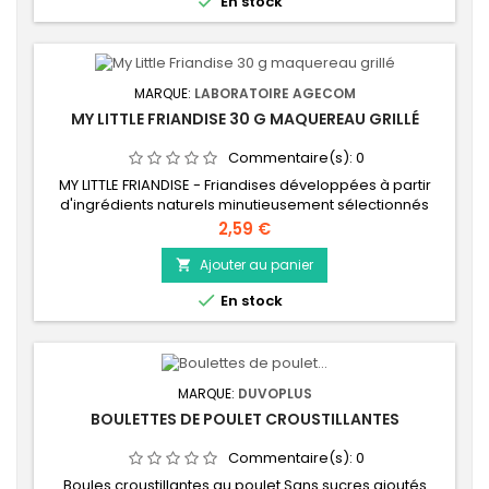

En stock
MARQUE:
LABORATOIRE AGECOM
MY LITTLE FRIANDISE 30 G MAQUEREAU GRILLÉ
Commentaire(s):
0
MY LITTLE FRIANDISE - Friandises développées à partir
d'ingrédients naturels minutieusement sélectionnés
pour leurs bienfaits nutritionnels. Filet de maquereau
Prix
2,59 €
grillé.
Ajouter au panier


En stock
MARQUE:
DUVOPLUS
BOULETTES DE POULET CROUSTILLANTES
Commentaire(s):
0
Boules croustillantes au poulet Sans sucres ajoutés