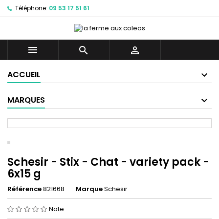
Téléphone:
09 53 17 51 61



ACCUEIL
MARQUES
Schesir - Stix - Chat - variety pack -
6x15 g
Référence
821668
Marque
Schesir
Note