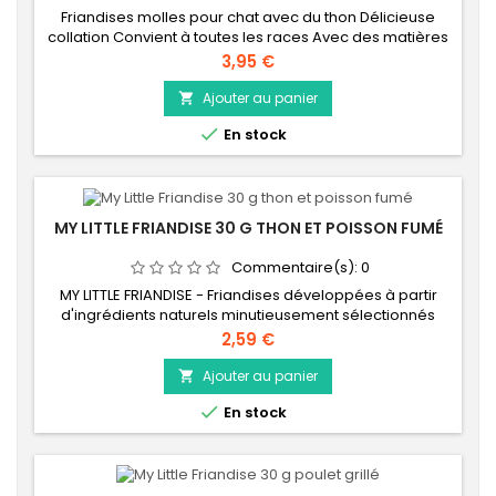
Friandises molles pour chat avec du thon Délicieuse
collation Convient à toutes les races Avec des matières
premières naturelles Dans un pot refermable pratique
Prix
3,95 €
Ajouter au panier


En stock
MY LITTLE FRIANDISE 30 G THON ET POISSON FUMÉ
Commentaire(s):
0
MY LITTLE FRIANDISE - Friandises développées à partir
d'ingrédients naturels minutieusement sélectionnés
pour leurs bienfaits nutritionnels. Au thon sauvage et au
Prix
2,59 €
poisson fumé.
Ajouter au panier


En stock