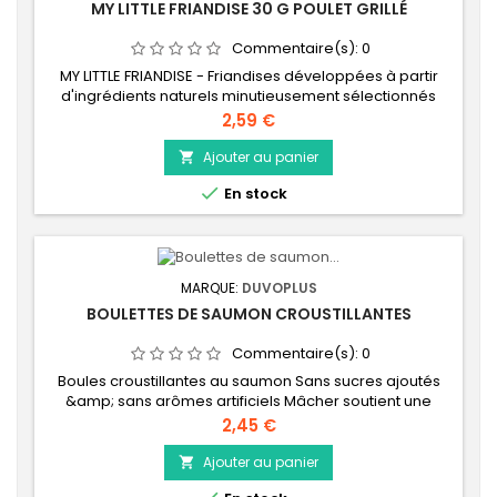
MY LITTLE FRIANDISE 30 G POULET GRILLÉ
Commentaire(s):
0
MY LITTLE FRIANDISE - Friandises développées à partir
d'ingrédients naturels minutieusement sélectionnés
pour leurs bienfaits nutritionnels. Filet de poulet grillé.
Prix
2,59 €
Ajouter au panier


En stock
MARQUE:
DUVOPLUS
BOULETTES DE SAUMON CROUSTILLANTES
Commentaire(s):
0
Boules croustillantes au saumon Sans sucres ajoutés
&amp; sans arômes artificiels Mâcher soutient une
bonne hygiène dentaire Riche en protéines animales :
Prix
2,45 €
bonne digestibilité Délicieuse collation
Ajouter au panier
