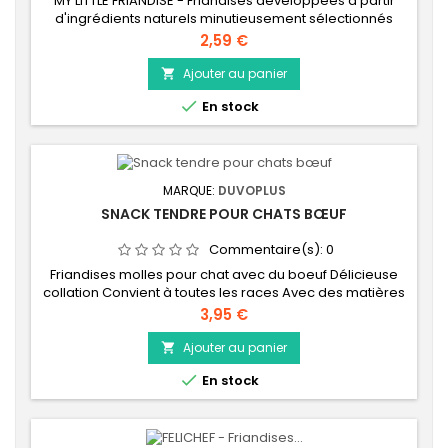
MY LITTLE FRIANDISE - Friandises développées à partir
d'ingrédients naturels minutieusement sélectionnés
pour leurs bienfaits nutritionnels. Filet de poulet.
Prix
2,59 €
Ajouter au panier


En stock
MARQUE:
DUVOPLUS
SNACK TENDRE POUR CHATS BŒUF
Commentaire(s):
0
Friandises molles pour chat avec du boeuf Délicieuse
collation Convient à toutes les races Avec des matières
premières naturelles Dans un pot refermable pratiquE
Prix
3,95 €
Ajouter au panier


En stock