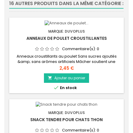
16 AUTRES PRODUITS DANS LA MÊME CATÉGORIE :
MARQUE:
DUVOPLUS
ANNEAUX DE POULET CROUSTILLANTES
Commentaire(s):
0
Anneaux croustillants au poulet Sans sucres ajoutés
&amp; sans arômes artificiels Mâcher soutient une
bonne hygiène dentaire Riche en protéines animales :
Prix
2,45 €
bonne digestibilité Délicieuse collation Riche en
protéines animales : bonne digestibilité
Ajouter au panier


En stock
MARQUE:
DUVOPLUS
SNACK TENDRE POUR CHATS THON
Commentaire(s):
0