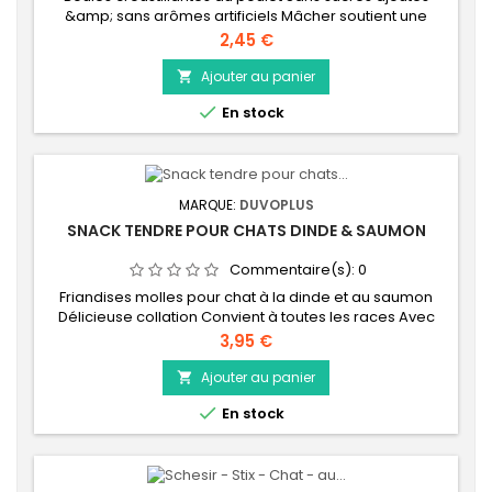
&amp; sans arômes artificiels Mâcher soutient une
bonne hygiène dentaire Riche en protéines animales :
Prix
2,45 €
bonne digestibilité Délicieuse collation
Ajouter au panier


En stock
MARQUE:
DUVOPLUS
SNACK TENDRE POUR CHATS DINDE & SAUMON
Commentaire(s):
0
Friandises molles pour chat à la dinde et au saumon
Délicieuse collation Convient à toutes les races Avec
des matières premières naturelles Dans un pot
Prix
3,95 €
refermable pratique
Ajouter au panier


En stock