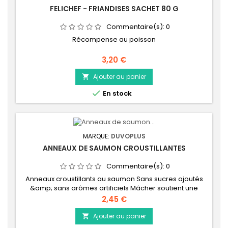
FELICHEF - FRIANDISES SACHET 80 G
Commentaire(s):
0
Récompense au poisson
Prix
3,20 €
Ajouter au panier


En stock
MARQUE:
DUVOPLUS
ANNEAUX DE SAUMON CROUSTILLANTES
Commentaire(s):
0
Anneaux croustillants au saumon Sans sucres ajoutés
&amp; sans arômes artificiels Mâcher soutient une
bonne hygiène dentaire Riche en protéines animales :
Prix
2,45 €
bonne digestibilité Délicieuse collation
Ajouter au panier
