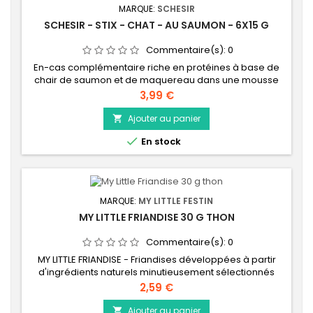
MARQUE:
SCHESIR
SCHESIR - STIX - CHAT - AU SAUMON - 6X15 G
Commentaire(s):
0
En-cas complémentaire riche en protéines à base de
chair de saumon et de maquereau dans une mousse
crémeuse.
Prix
3,99 €
Ajouter au panier


En stock
MARQUE:
MY LITTLE FESTIN
MY LITTLE FRIANDISE 30 G THON
Commentaire(s):
0
MY LITTLE FRIANDISE - Friandises développées à partir
d'ingrédients naturels minutieusement sélectionnés
pour leurs bienfaits nutritionnels. Au thon sauvage.
Prix
2,59 €
Ajouter au panier
