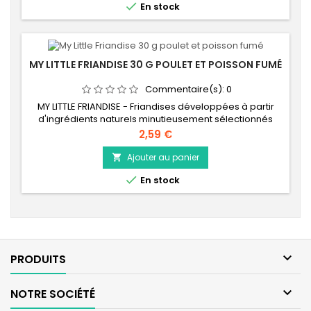

En stock
MY LITTLE FRIANDISE 30 G POULET ET POISSON FUMÉ
Commentaire(s):
0
MY LITTLE FRIANDISE - Friandises développées à partir
d'ingrédients naturels minutieusement sélectionnés
pour leurs bienfaits nutritionnels. Au poulet et au poisson
Prix
2,59 €
fumé.
Ajouter au panier


En stock

PRODUITS

NOTRE SOCIÉTÉ