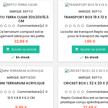
ilité optimale à 360 degrés. Taille
panneau grillagé peut éga
30cm. Livré assemblé. Comprend
être recouvert de la plaque a
une...
fournie pour plus...
MARQUE:
REPTO
MARQUE:
REPTO
TO TERRA CLEAR 30X20X15,5
TRANSPORT BOX 19 X 13 X
CM
Commentaire(s):
0
Commentaire
Ce terrarium compact est le
La boîte de transport Repto es
ogement idéal pour les petits
pour le transport de reptil
itants de terrarium et offre une
d'amphibiens ou d'insectes
Prix
Prix
32,99 €
1,99 €
 optimale sur vos animaux. Ce
couvercle à ouverture fac
rarium est fait d'acrylique extra
empêche les fuites. Ces 
Ajouter au panier
Ajouter au panier


air pour une vue cristalline. Le
pratiques peuvent être utili


En stock
En stock
nneau grillagé en haut offre la
différentes manières, mais il
sibilité de placer une lampe. Le
idéaux pour héberger
neau grillagé peut également
temporairement les anima
recouvert de la plaque acrylique
compris les proies vivantes)
fournie pour plus...
le transport. Le couvercle prat
MARQUE:
REPTIZOO
MARQUE:
REPTO
INI TERRARIUM ACRYLIQUE
CRICKET BOX L 32 X 20 X 
Commentaire(s):
0
Commentaire
10.5 X 8.8 X 6.2 CM
Repto Cricket Box est un terr
plastique conçu spécifiqueme
conserver les criquets et gril
Prix
Prix
9,99 €
32,49 €