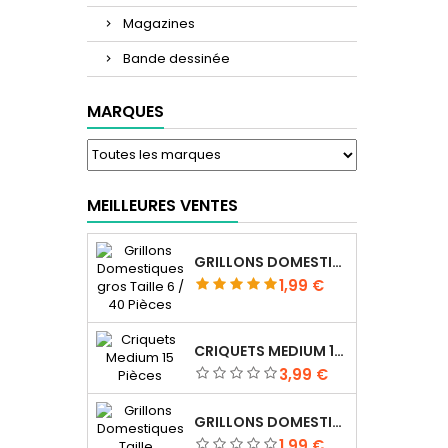
Magazines
Bande dessinée
MARQUES
MEILLEURES VENTES
GRILLONS DOMESTIQUES GROS TAILLE 6 / 40 PIÈCES
Prix
1,99 €
CRIQUETS MEDIUM 15 PIÈCES
Prix
3,99 €
GRILLONS DOMESTIQUES TAILLE 4 / 70 PIÈCES
Prix
1,99 €