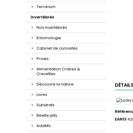
Terrarium
Invertébrés
Nos invertébrés
Entomologie
Cabinet de curiosités
Proies
Alimentation Crabes &
Crevettes
Découvre la nature
DÉTAIL
Livres
Substrats
Référen
Beetle jelly
EAN13
42
Additifs