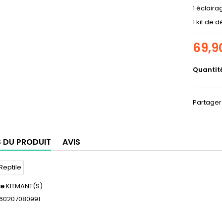
1 éclair
1 kit de 
69,9
Quantit
Partager
S DU PRODUIT
AVIS
ce
KITMANT(S)
60207080991