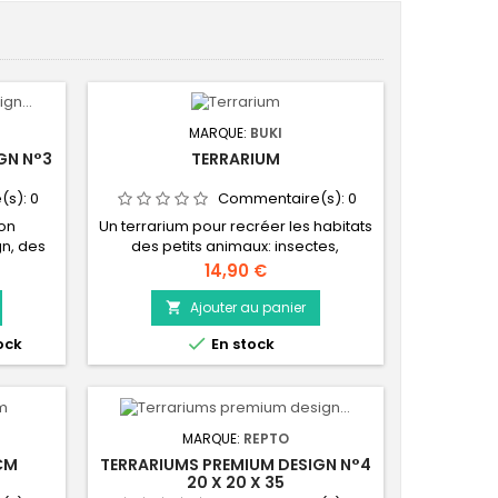
MARQUE:
BUKI
GN N°3
TERRARIUM
(s):
0
Commentaire(s):
0
ion
Un terrarium pour recréer les habitats
n, des
des petits animaux: insectes,
iques
escargots, araignées, têtards,
Prix
14,90 €
es mini
scarabées, gendarmes… Collecte
compact
avec la pince des végétaux et des
Ajouter au panier

 petits
roches pour décorer l’habitat.

ock
En stock
re une
Observe les animaux avec la loupe
aux. Ce
amovible x6 et avec la loupe graduée
 extra
x3.
arfaite
MARQUE:
REPTO
CM
TERRARIUMS PREMIUM DESIGN N°4
20 X 20 X 35