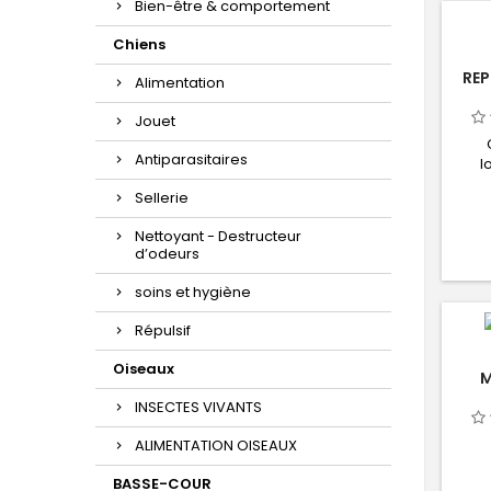
visib
Bien-être & comportement
Ø15x
Chiens
REP
Alimentation
Jouet
Antiparasitaires
l
hab
Sellerie
vue
ter
Nettoyant - Destructeur
cl
d’odeurs
pa
pos
soins et hygiène
pan
être 
Répulsif
Oiseaux
M
INSECTES VIVANTS
ALIMENTATION OISEAUX
BASSE-COUR