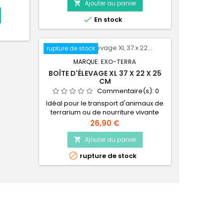
Ajouter au panier

. Les
s tubes,

En stock
per pour
 anti
tubes
rupture de stock
s valves
MARQUE:
EXO-TERRA
BOÎTE D'ÉLEVAGE XL 37 X 22 X 25
CM
Commentaire(s):
0
Idéal pour le transport d'animaux de
terrarium ou de nourriture vivante
Excellent pour le logement
Prix
26,90 €
temporaire ou la quarantaine Porte
en plastique transparent facilitant
Ajouter au panier

l'accès Facile à nettoyer et à

rupture de stock
désinfecter 370 x 220 x 250 mm