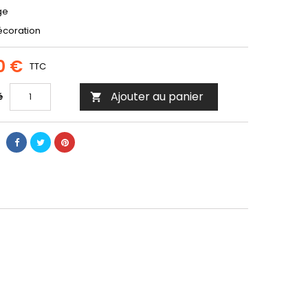
age
décoration
0 €
TTC
Ajouter au panier
é
