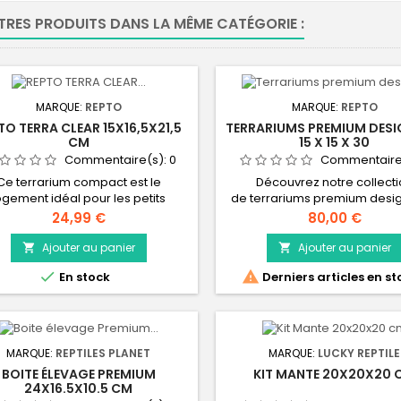
TRES PRODUITS DANS LA MÊME CATÉGORIE :
MARQUE:
REPTO
MARQUE:
REPTO
TO TERRA CLEAR 15X16,5X21,5
TERRARIUMS PREMIUM DESI
CM
15 X 15 X 30
Commentaire(s):
0
Commentaire
Ce terrarium compact est le
Découvrez notre collect
ogement idéal pour les petits
de terrariums premium desig
itants de terrarium et offre une
compositions végétales un
Prix
Prix
24,99 €
80,00 €
 optimale sur vos animaux. Ce
réalisées à la main. Véritabl
rarium est fait d'acrylique extra
écosystèmes Ce terrarium 
Ajouter au panier
Ajouter au panier


lair pour une vue cristalline Le
est le logement idéal pour les


En stock
Derniers articles en st
nneau grillagé en haut offre la
habitants de terrarium et off
sibilité de placer une lampe. Le
vision optimale de vos anim
neau grillagé peut également
terrarium est fait d'acrylique
recouvert de la plaque acrylique
clair pour une transparence p
fournie pour plus...
La forme...
MARQUE:
REPTILES PLANET
MARQUE:
LUCKY REPTILE
BOITE ÉLEVAGE PREMIUM
KIT MANTE 20X20X20 
24X16.5X10.5 CM