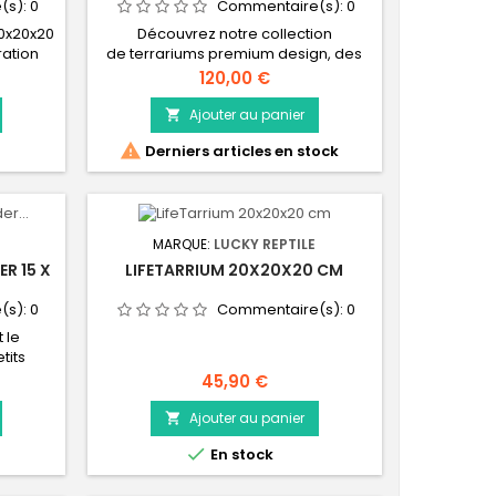
(s):
0
Commentaire(s):
0
20x20x20
Découvrez notre collection
ration
de terrariums premium design, des
compositions végétales uniques
Prix
120,00 €
réalisées à la main. Véritables mini
écosystèmes Ce terrarium compact
Ajouter au panier

est le logement idéal pour les petits

Derniers articles en stock
habitants de terrarium et offre une
vision optimale de vos animaux. Ce
terrarium est fait d'acrylique extra
clair pour une transparence parfaite
La forme...
MARQUE:
LUCKY REPTILE
R 15 X
LIFETARRIUM 20X20X20 CM
(s):
0
Commentaire(s):
0
 le
tits
re une
Prix
45,90 €
ux. Ce
 extra
Ajouter au panier

e. Le

En stock
fre la
mpe. Le