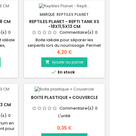
lement
crylique
MARQUE:
REPTILES PLANET
 8 CM
REPTILES PLANET - REPTI TANK XS
-18X11,5X13 CM
(s):
0
Commentaire(s):
0
t idéale
Boite idéale pour séparer les
es,
serpents lors du nourrissage. Permet
. Le
d’isoler un animal malade ou de le
Prix
4,20 €
ile
transporter en toute sécurité.
bacs
Ajouter au panier

sés de

En stock
s sont
ux (y
 pendant
ique...
BOITE PLASTIQUE + COUVERCLE
23 CM
Commentaire(s):
0
(s):
0
L'unité
arium en
Prix
0,35 €
nt pour
lons et