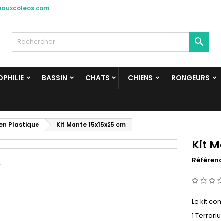
eauxcoleos.com

PHILIE
BASSIN
CHATS
CHIENS
RONGEURS
en Plastique
Kit Mante 15x15x25 cm
Kit 
Référen
Le kit co
1 Terrari