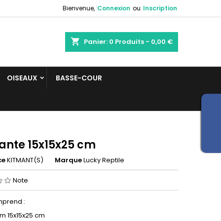
Bienvenue,
Connexion
ou
Inscription
shopping_cart
Panier:
0
Produits - 0,00 €
OISEAUX
BASSE-COUR
Mante 15x15x25 cm
ce
KITMANT(S)
Marque
Lucky Reptile
Note
mprend :
um 15x15x25 cm