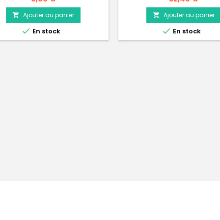
les distribuer à vos animaux
grillons vont se cacher dans le
Ajouter au panier
Ajouter au panier


et seront donc faciles à attra


En stock
En stock
nourrir vos animaux. Boîtier
évasion, même lorsque les 
d'alimentation sont retirés : le
en assurent...