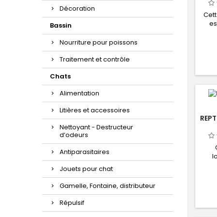
Décoration
Cett
es
Bassin
amph
petit
Nourriture pour poissons
ferme
Traitement et contrôle
empil
ou
Chats
Alimentation
Litières et accessoires
REPT
Nettoyant - Destructeur
d’odeurs
Antiparasitaires
l
hab
Jouets pour chat
vis
ter
Gamelle, Fontaine, distributeur
clai
La fo
Répulsif
ce t