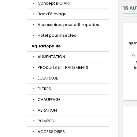
Concept BIO ART
16 AU
Bac d'élevage
Accessoires pour arthropodes
Hôtel pour insectes
REP
Aquariophilie
ALIMENTATION
PRODUITS ET TRAITEMENTS
l
hab
ÉCLAIRAGE
vue
ter
FILTRES
c
pa
CHAUFFAGE
pos
pan
AERATION
être 
POMPES
ACCESSOIRES