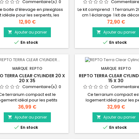
Commentaire(s):
0
Commentaire
e boite d’élevage en plexiglass
Le kit comprend : 1 Terrarium 
t idéale pour les serpents, les
cm 1 éclairage 1 kit de déco
ibiens, les insectes ou d’autres
Prix
Prix
12,90 €
72,90 €
s animaux. Cette boite d’élevage
est équipée d’un système de
Ajouter au panier
Ajouter au panier


ture, d’ergots permettant de les


En stock
En stock
er et d’une petite porte frontale
vrable même si les boites sont
empilées (pratique pour le
nourrissage).
MARQUE:
REPTO
MARQUE:
REPTO
O TERRA CLEAR CYLINDER 20 X
REPTO TERRA CLEAR CYLINDE
20 X 35
15 X 30
Commentaire(s):
0
Commentaire
Ce terrarium compact est le
Ce terrarium compact est
ogement idéal pour les petits
logement idéal pour les pe
itants de terrarium et offre une
habitants de terrarium et off
Prix
Prix
36,99 €
32,99 €
ion optimale de vos animaux. Ce
vue optimale sur vos anima
rarium est fait d'acrylique extra
terrarium est fait d'acrylique
Ajouter au panier
Ajouter au panier


r pour une transparence parfaite
clair pour une vue cristallin


En stock
En stock
rme cylindrique unique confère à
panneau grillagé en haut of
errarium un look élégant et une
possibilité de placer une la