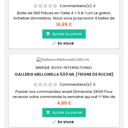
Commentaire(s):
0
Boite de 560 Pièces en Taille 4 = 0.8-1 cm Le grillon,
Achetae domestica, Nous vous proposons 4 tailles de
grillons, afin de bien respecter les proportions
Prix
14,99 €
insecte/animal. La taille correspond au nombre de
mues que le grillon a effectué depuis sa naissance : -
Ajouter au panier

Taille 2 : environ 1-2 mm (2 mues) Mico - Taille 3 : environ

En stock
5-7 mm (3 mues) Petit - Taille 4...
MARQUE:
BUGS-INTERNATIONAL
GALLERIA MELLONELLA 500 ML (TEIGNE DE RUCHE)
Commentaire(s):
0
Passer vos commandes avant Dimanche 21h00 Pour
recevoir votre commande la semaine qui suit !!! Afin de
garantir une fraicheur maximum de vos insectes vivants,
Prix
4,99 €
nous effectuons un stock d'insectes vivants à la
semaine. C'est la raison pour laquelle nous vous
Ajouter au panier

demandons votre commande avant le Dimanche 21h00

En stock
dernier délai afin que pour la semaine qui suit...