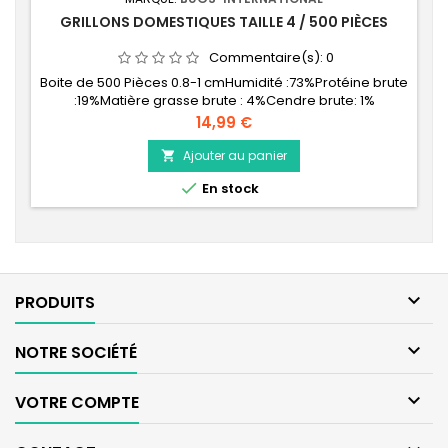
GRILLONS DOMESTIQUES TAILLE 4 / 500 PIÈCES
Commentaire(s):
0
Boite de 500 Pièces 0.8-1 cmHumidité :73%Protéine brute
:19%Matière grasse brute : 4%Cendre brute: 1%
Prix
14,99 €
Ajouter au panier


En stock

PRODUITS

NOTRE SOCIÉTÉ

VOTRE COMPTE