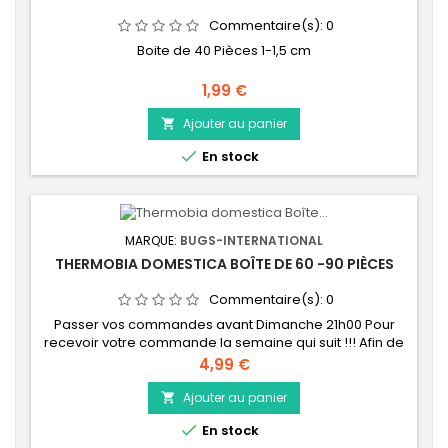
Commentaire(s):
0
Boite de 40 Pièces 1-1,5 cm
Prix
1,99 €
Ajouter au panier


En stock
MARQUE:
BUGS-INTERNATIONAL
THERMOBIA DOMESTICA BOÎTE DE 60 -90 PIÈCES
Commentaire(s):
0
Passer vos commandes avant Dimanche 21h00 Pour
recevoir votre commande la semaine qui suit !!! Afin de
garantir une fraicheur maximum de vos insectes vivants,
Prix
4,99 €
nous effectuons un stock d'insectes vivants à la
semaine. C'est la raison pour laquelle nous vous
Ajouter au panier

demandons votre commande avant le Dimanche 21h00

En stock
dernier délai afin que pour la semaine qui suit...