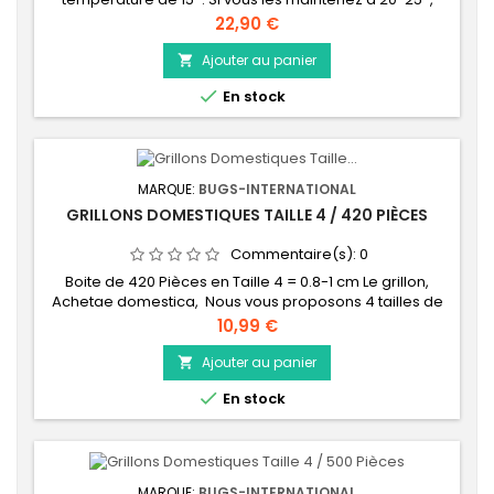
vous devrez bien les nourrir avec du son, et des
Prix
22,90 €
végétaux. Voir le « Grillon Mix » en vente sur le site idéal
pour l'élevage des vers de farine.
Ajouter au panier


En stock
MARQUE:
BUGS-INTERNATIONAL
GRILLONS DOMESTIQUES TAILLE 4 / 420 PIÈCES
Commentaire(s):
0
Boite de 420 Pièces en Taille 4 = 0.8-1 cm Le grillon,
Achetae domestica, Nous vous proposons 4 tailles de
grillons, afin de bien respecter les proportions
Prix
10,99 €
insecte/animal. La taille correspond au nombre de
mues que le grillon a effectué depuis sa naissance : -
Ajouter au panier

Taille 2 : environ 1-2 mm (2 mues) Mico - Taille 3 : environ

En stock
5-7 mm (3 mues) Petit - Taille 4...
MARQUE:
BUGS-INTERNATIONAL