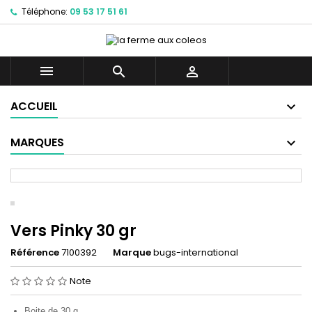
Téléphone:
09 53 17 51 61



ACCUEIL
MARQUES
Vers Pinky 30 gr
Référence
7100392
Marque
bugs-international
Note
Boite de 30 g