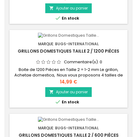
Ajouter au panier


En stock
MARQUE:
BUGS-INTERNATIONAL
GRILLONS DOMESTIQUES TAILLE 2 / 1200 PIÈCES
Commentaire(s):
0
Boite de 1200 Pièces en Taille 2 = 1-2 mm Le grillon,
Achetae domestica, Nous vous proposons 4 tailles de
grillons, afin de bien respecter les proportions
Prix
14,99 €
insecte/animal. La taille correspond au nombre de
mues que le grillon a effectué depuis sa naissance : -
Ajouter au panier

Taille 2 : environ 1-2 mm (2 mues) - Taille 3 : environ 5-7

En stock
mm (3 mues) - Taille 4 : environ...
MARQUE:
BUGS-INTERNATIONAL
GRILLONS DOMESTIQUES TAILLE 2 / 600 PIÈCES