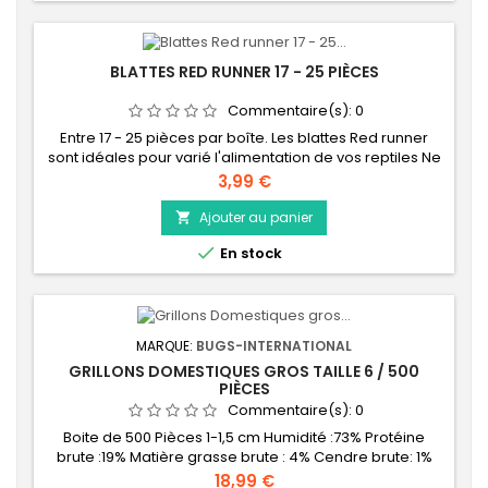
BLATTES RED RUNNER 17 - 25 PIÈCES
Commentaire(s):
0
Entre 17 - 25 pièces par boîte. Les blattes Red runner
sont idéales pour varié l'alimentation de vos reptiles Ne
grimpe pas au parois lisse Extrêmement facile
Prix
3,99 €
d'élevage Passer vos commandes
avant Dimanche 21h00 Pour recevoir votre commande
Ajouter au panier

la semaine qui suit !!! Afin de garantir une fraicheur

En stock
maximum de vos insectes vivants, nous effectuons un
stock...
MARQUE:
BUGS-INTERNATIONAL
GRILLONS DOMESTIQUES GROS TAILLE 6 / 500
PIÈCES
Commentaire(s):
0
Boite de 500 Pièces 1-1,5 cm Humidité :73% Protéine
brute :19% Matière grasse brute : 4% Cendre brute: 1%
Prix
18,99 €