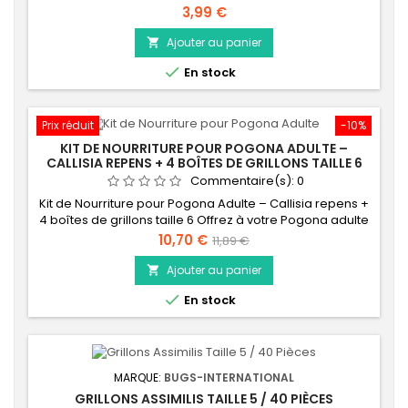
cette semaine !!! Afin de garantir une fraicheur
Prix
3,99 €
maximum de vos insectes vivants, nous effectuons un
stock d'insectes vivants à la semaine. C'est la raison
Ajouter au panier

pour laquelle nous vous demandons votre commande

En stock
avant le Dimanche 21h00 dernier délai afin que pour la...
Prix réduit
-10%
KIT DE NOURRITURE POUR POGONA ADULTE –
CALLISIA REPENS + 4 BOÎTES DE GRILLONS TAILLE 6
Commentaire(s):
0
Kit de Nourriture pour Pogona Adulte – Callisia repens +
4 boîtes de grillons taille 6 Offrez à votre Pogona adulte
une alimentation équilibrée et variée grâce à ce kit
Prix
Prix
10,70 €
11,89 €
spécialement conçu pour répondre à ses besoins
de
nutritionnels. Un kit complet et pratique Ce pack associe
Ajouter au panier

une plante fraîche et comestible, la Callisia repens,
base

En stock
idéale pour stimuler...
MARQUE:
BUGS-INTERNATIONAL
GRILLONS ASSIMILIS TAILLE 5 / 40 PIÈCES