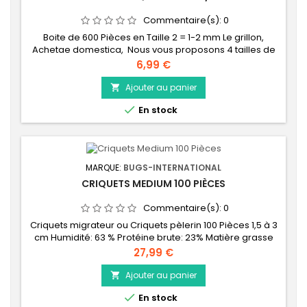
Commentaire(s):
0
Boite de 600 Pièces en Taille 2 = 1-2 mm Le grillon,
Achetae domestica, Nous vous proposons 4 tailles de
grillons, afin de bien respecter les proportions
Prix
6,99 €
insecte/animal. La taille correspond au nombre de
mues que le grillon a effectué depuis sa naissance : -
Ajouter au panier

Taille 2 : environ 1-2 mm (2 mues) - Taille 3 : environ 5-7

En stock
mm (3 mues) - Taille 4 : environ...
MARQUE:
BUGS-INTERNATIONAL
CRIQUETS MEDIUM 100 PIÈCES
Commentaire(s):
0
Criquets migrateur ou Criquets pèlerin 100 Pièces 1,5 à 3
cm Humidité: 63 % Protéine brute: 23% Matière grasse
brute: 8% Cendre brute: 1%
Prix
27,99 €
Ajouter au panier


En stock