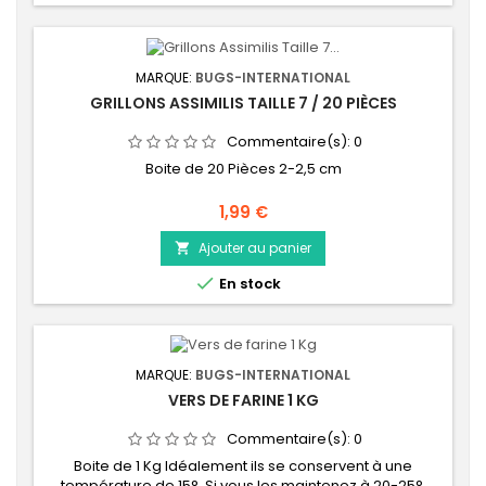
MARQUE:
BUGS-INTERNATIONAL
GRILLONS ASSIMILIS TAILLE 7 / 20 PIÈCES
Commentaire(s):
0
Boite de 20 Pièces 2-2,5 cm
Prix
1,99 €
Ajouter au panier


En stock
MARQUE:
BUGS-INTERNATIONAL
VERS DE FARINE 1 KG
Commentaire(s):
0
Boite de 1 Kg Idéalement ils se conservent à une
température de 15°. Si vous les maintenez à 20-25°,