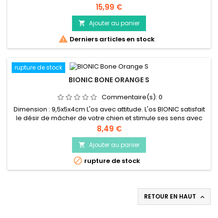
pour chiens Stimule la mastication et la morsure
Prix
15,99 €
Ajouter au panier


Derniers articles en stock
rupture de stock
BIONIC BONE ORANGE S
Commentaire(s):
0
Dimension : 9,5x5x4cm L'os avec attitude. L'os BIONIC satisfait
le désir de mâcher de votre chien et stimule ses sens avec
des crêtes épaisses sur les principales zones de
Prix
8,49 €
mastication. Avec une géométrie défensive brevetée, l'os
BIONIC a été conçu pour résister aux mâcheurs puissants et
Ajouter au panier

faire remuer les queues. Sélectionné comme "Meilleurs

rupture de stock
jouets pour...
RETOUR EN HAUT
