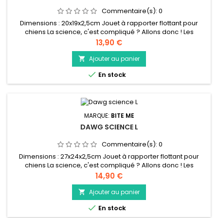
Commentaire(s):
0
Dimensions : 20x19x2,5cm Jouet à rapporter flottant pour
chiens La science, c'est compliqué ? Allons donc ! Les
molécules du bite me 'Dawg science' forment un jouet à tirer,
Prix
13,90 €
mâcher et rapporter sympa en caoutchouc mousse TPR, et
qui flotte sur l'eau.
Ajouter au panier


En stock
MARQUE:
BITE ME
DAWG SCIENCE L
Commentaire(s):
0
Dimensions : 27x24x2,5cm Jouet à rapporter flottant pour
chiens La science, c'est compliqué ? Allons donc ! Les
molécules du bite me 'Dawg science' forment un jouet à tirer,
Prix
14,90 €
mâcher et rapporter sympa en caoutchouc mousse TPR, et
qui flotte sur l'eau.
Ajouter au panier


En stock