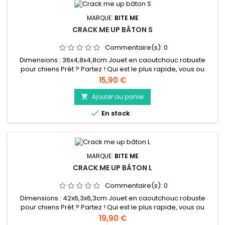
MARQUE:
BITE ME
CRACK ME UP BÂTON S
Commentaire(s):
0
Dimensions : 36x4,8x4,8cm Jouet en caoutchouc robuste
pour chiens Prêt ? Partez ! Qui est le plus rapide, vous ou
votre chien ? Le bite me 'Crack me up Stick' est un jouet à
Prix
15,90 €
rapporter et à tirer amusant, en forme de bâton et doté
d'une poignée robuste. Il est fait de caoutchouc TPR robuste
Ajouter au panier

et est rempli de papier crépitant pour un plaisir de jeu

En stock
décuplé....
MARQUE:
BITE ME
CRACK ME UP BÂTON L
Commentaire(s):
0
Dimensions : 42x6,3x6,3cm Jouet en caoutchouc robuste
pour chiens Prêt ? Partez ! Qui est le plus rapide, vous ou
votre chien ? Le bite me 'Crack me up Stick' est un jouet à
Prix
19,90 €