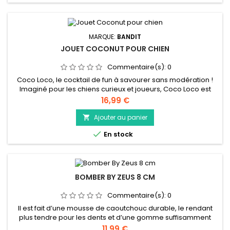
MARQUE:
BANDIT
JOUET COCONUT POUR CHIEN
Commentaire(s):
0
Coco Loco, le cocktail de fun à savourer sans modération !
Imaginé pour les chiens curieux et joueurs, Coco Loco est
bien plus qu’un jouet : c’est une noix de coco douce et
Prix
16,99 €
moelleuse qui cache un trésor… une cachette à friandises !
Glissez ses snacks préférés dans le fond de la coco et
Ajouter au panier

laissez la magie opérer : flairage, fouille et léchouilles

En stock
garanties....
BOMBER BY ZEUS 8 CM
Commentaire(s):
0
Il est fait d’une mousse de caoutchouc durable, le rendant
plus tendre pour les dents et d’une gomme suffisamment
solide pour résister à l’enthousiasme des machouilleurs les
Prix
11,99 €