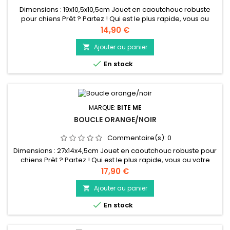
Dimensions : 19x10,5x10,5cm Jouet en caoutchouc robuste
pour chiens Prêt ? Partez ! Qui est le plus rapide, vous ou
votre chien ? Le bite me 'Crack me up Rugby' est un jouet à
Prix
14,90 €
rapporter aérodynamique qui convient parfaitement pour
faire courir votre chien sur de longues distances. Il est fait de
Ajouter au panier

caoutchouc TPR robuste et est rempli de papier crépitant...

En stock
MARQUE:
BITE ME
BOUCLE ORANGE/NOIR
Commentaire(s):
0
Dimensions : 27x14x4,5cm Jouet en caoutchouc robuste pour
chiens Prêt ? Partez ! Qui est le plus rapide, vous ou votre
chien ? Le bite me 'Crack me up Loop' est un jouet à
Prix
17,90 €
rapporter et à tirer amusant, de forme circulaire et doté
d'une poignée robuste. Il est fait de caoutchouc TPR robuste
Ajouter au panier

et est rempli de papier crépitant pour un plaisir de jeu

En stock
décuplé....