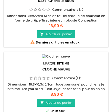
KAYLI CHENILLE BRUN
Commentaire(s):
0
Dimensions : 36x22cm Ailes en feuille craquelée couineur en
forme de crêpe Tissu intérieur robuste Conception
néerlandaise
Prix
16,90 €
Ajouter au panier


Derniers articles en stock
MARQUE:
BITE ME
CLOCHE MAUVE
Commentaire(s):
0
Dimensions : 10,3x10,3x10,3cm Jouet sensoriel pour chiens Le
bite me 'Are you blind ?' est un jouet sensoriel pour chien en
caoutchouc naturel. La forme géométrique nettoie les dents
Prix
18,90 €
et masse les gencives. Si vous roulez la boule, le chien reste
stimulé par le son de la clochette qui se trouve à l’intérieur de
Ajouter au panier

la boule en caoutchouc. Le jouet convient...

En stock