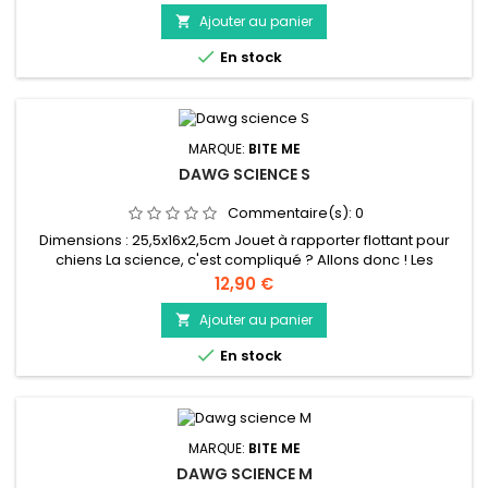
rapporter et à tirer amusant, en forme de bâton et doté
d'une poignée robuste. Il est fait de caoutchouc TPR robuste
Ajouter au panier

et est rempli de papier crépitant pour un plaisir de jeu

En stock
décuplé....
MARQUE:
BITE ME
DAWG SCIENCE S
Commentaire(s):
0
Dimensions : 25,5x16x2,5cm Jouet à rapporter flottant pour
chiens La science, c'est compliqué ? Allons donc ! Les
molécules du bite me 'Dawg science' forment un jouet à tirer,
Prix
12,90 €
mâcher et rapporter sympa en caoutchouc mousse TPR, et
qui flotte sur l'eau.
Ajouter au panier


En stock
MARQUE:
BITE ME
DAWG SCIENCE M