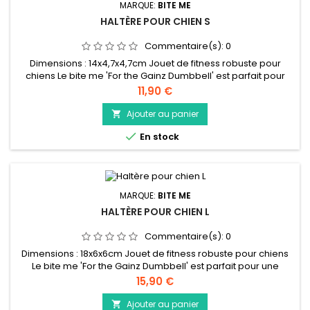
MARQUE:
BITE ME
HALTÈRE POUR CHIEN S
Commentaire(s):
0
Dimensions : 14x4,7x4,7cm Jouet de fitness robuste pour
chiens Le bite me 'For the Gainz Dumbbell' est parfait pour
une journée de triche! Votre chien a l'air de faire du sport,
Prix
11,90 €
mais en réalité, vous pouvez cacher des snacks à l'intérieur
de ce kettlebell. Mais chut ! C'est un secret ! Le kettlebell est
Ajouter au panier

en caoutchouc naturel, comporte une poignée en nylon...

En stock
MARQUE:
BITE ME
HALTÈRE POUR CHIEN L
Commentaire(s):
0
Dimensions : 18x6x6cm Jouet de fitness robuste pour chiens
Le bite me 'For the Gainz Dumbbell' est parfait pour une
journée de triche! Votre chien a l'air de faire du sport, mais
Prix
15,90 €
en réalité, vous pouvez cacher des snacks à l'intérieur de ce
kettlebell. Mais chut ! C'est un secret ! Le kettlebell est en
Ajouter au panier
