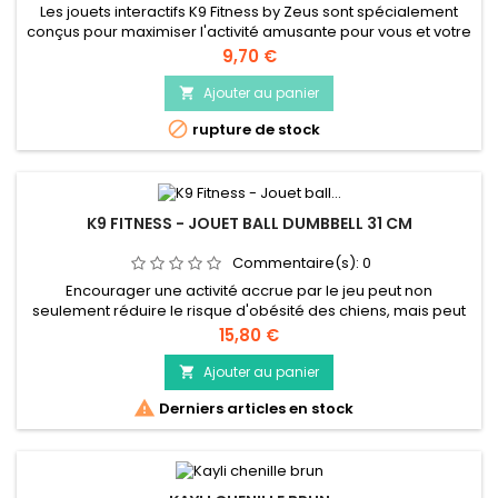
Les jouets interactifs K9 Fitness by Zeus sont spécialement
conçus pour maximiser l'activité amusante pour vous et votre
chien. Une construction robuste assure un plaisir durable.
Prix
9,70 €
Ajouter au panier


rupture de stock
K9 FITNESS - JOUET BALL DUMBBELL 31 CM
Commentaire(s):
0
Encourager une activité accrue par le jeu peut non
seulement réduire le risque d'obésité des chiens, mais peut
également améliorer le comportement et prévenir les
Prix
15,80 €
problèmes de santé futurs
Ajouter au panier


Derniers articles en stock