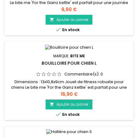
Le bite me 'For the Gainz kettle' est parfait pour une journée
de triche! Votre chien a l'air de faire du sport, mais en réalité,
Prix
9,90 €
vous pouvez cacher des snacks à l'intérieur de ce kettlebell.
Mais chut ! C'est un secret ! Le kettlebell est en caoutchouc
Ajouter au panier

naturel, comporte une poignée en nylon et...

En stock
MARQUE:
BITE ME
BOUILLOIRE POUR CHIEN L
Commentaire(s):
0
Dimensions : 13x10,8x9cm Jouet de fitness robuste pour
chiens Le bite me 'For the Gainz kettle' est parfait pour une
journée de triche! Votre chien a l'air de faire du sport, mais
Prix
16,90 €
en réalité, vous pouvez cacher des snacks à l'intérieur de ce
kettlebell. Mais chut ! C'est un secret ! Le kettlebell est en
Ajouter au panier

caoutchouc naturel, comporte une poignée en nylon et...

En stock