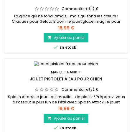
Commentaire(s):
0
La glace qui ne fond jamais… mais qui fond les cœurs !
Craquez pour Gelato Bloom, le jouet glacé imaginé pour
faire frissonner de plaisir les chiens les plus gourmands. Avec
Prix
16,99 €
ses trois boules à lécher, mordre et secouer dans tous les
sens, cette glace ne fond jamais, mais promet des heures de
Ajouter au panier

jeu rafraîchissant ! Et ce n’est pas tout : un petit pouic-pouic...

En stock
MARQUE:
BANDIT
JOUET PISTOLET À EAU POUR CHIEN
Commentaire(s):
0
Splash Attack, le jouet qui mouille… de plaisir ! Préparez-vous
à l’assaut le plus fun de l’été avec Splash Attack, le jouet
pistolet à eau (mais sans l’eau !) qui va déclencher une vraie
Prix
16,99 €
vague de jeu chez votre chien. Avec son design de water
gun coloré et décalé, ce jouet tout doux est aussi drôle à
Ajouter au panier

regarder qu’à mordiller !

En stock