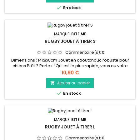
caoutchouc naturel, comporte une poignée en nylon et...

En stock
MARQUE:
BITE ME
RUGBY JOUET À TIRER S
Commentaire(s):
0
Dimensions : 14x8x8cm Jouet en caoutchouc robuste pour
chiens Prêt ? Partez ! Qui est le plus rapide, vous ou votre
chien ? Le bite me 'Crack me up Rugby' est un jouet à
Prix
10,90 €
rapporter aérodynamique qui convient parfaitement pour
faire courir votre chien sur de longues distances. Il est fait de
Ajouter au panier

caoutchouc TPR robuste et est rempli de papier crépitant

En stock
pour un...
MARQUE:
BITE ME
RUGBY JOUET À TIRER L
Commentaire(s):
0