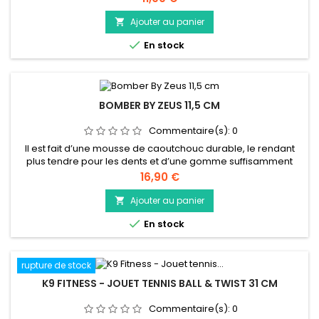
plus coriaces
Ajouter au panier


En stock
BOMBER BY ZEUS 11,5 CM
Commentaire(s):
0
Il est fait d’une mousse de caoutchouc durable, le rendant
plus tendre pour les dents et d’une gomme suffisamment
solide pour résister à l’enthousiasme des machouilleurs les
Prix
16,90 €
plus coriaces
Ajouter au panier


En stock
rupture de stock
K9 FITNESS - JOUET TENNIS BALL & TWIST 31 CM
Commentaire(s):
0