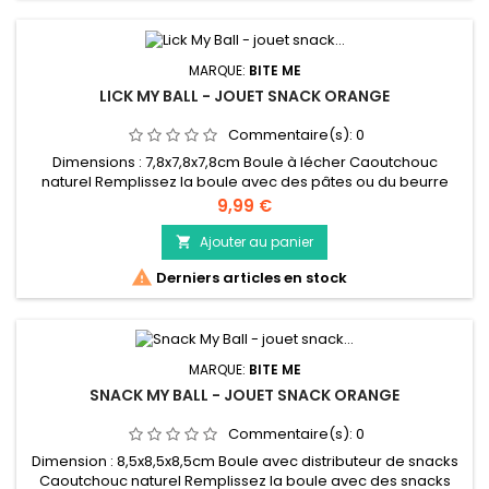
MARQUE:
BITE ME
LICK MY BALL - JOUET SNACK ORANGE
Commentaire(s):
0
Dimensions : 7,8x7,8x7,8cm Boule à lécher Caoutchouc
naturel Remplissez la boule avec des pâtes ou du beurre
d'arachide pour chiens Stimule la mastication et la morsure
Prix
9,99 €
Ajouter au panier


Derniers articles en stock
MARQUE:
BITE ME
SNACK MY BALL - JOUET SNACK ORANGE
Commentaire(s):
0
Dimension : 8,5x8,5x8,5cm Boule avec distributeur de snacks
Caoutchouc naturel Remplissez la boule avec des snacks