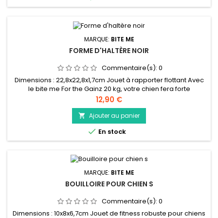
MARQUE:
BITE ME
FORME D'HALTÈRE NOIR
Commentaire(s):
0
Dimensions : 22,8x22,8x1,7cm Jouet à rapporter flottant Avec
le bite me For the Gainz 20 kg, votre chien fera forte
impression dans le quartier ! Rassurez-vous ! Le chien peut
Prix
12,90 €
soulever ce poids facilement car en réalité, le jouet ne pèse
bien sûr pas 20 kg. Il est même tellement léger qu'il continue
Ajouter au panier

de flotter sur l'eau, mais chut ! C'est un secret ;)....

En stock
MARQUE:
BITE ME
BOUILLOIRE POUR CHIEN S
Commentaire(s):
0
Dimensions : 10x8x6,7cm Jouet de fitness robuste pour chiens